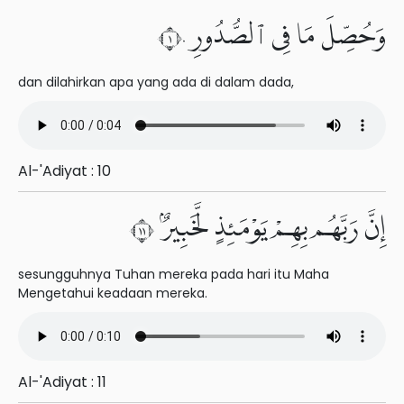
وَحُصِّلَ مَا فِى ٱلصُّدُورِ ١٠
dan dilahirkan apa yang ada di dalam dada,
Al-'Adiyat : 10
إِنَّ رَبَّهُم بِهِمْ يَوْمَئِذٍ لَّخَبِيرٌۢ ١١
sesungguhnya Tuhan mereka pada hari itu Maha
Mengetahui keadaan mereka.
Al-'Adiyat : 11