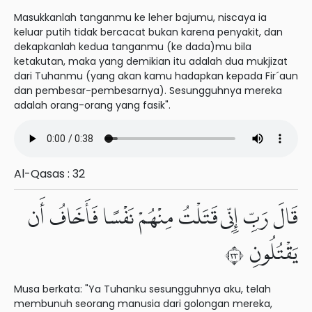
Masukkanlah tanganmu ke leher bajumu, niscaya ia
keluar putih tidak bercacat bukan karena penyakit, dan
dekapkanlah kedua tanganmu (ke dada)mu bila
ketakutan, maka yang demikian itu adalah dua mukjizat
dari Tuhanmu (yang akan kamu hadapkan kepada Fir´aun
dan pembesar-pembesarnya). Sesungguhnya mereka
adalah orang-orang yang fasik".
Al-Qasas : 32
قَالَ رَبِّ إِنِّى قَتَلْتُ مِنْهُمْ نَفْسًا فَأَخَافُ أَن
يَقْتُلُونِ ٣٣
Musa berkata: "Ya Tuhanku sesungguhnya aku, telah
membunuh seorang manusia dari golongan mereka,