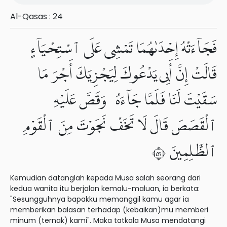
Al-Qasas : 24
فَجَآءَتْهُ إِحْدَىٰهُمَا تَمْشِى عَلَى ٱسْتِحْيَآءٍ
قَالَتْ إِنَّ أَبِى يَدْعُوكَ لِيَجْزِيَكَ أَجْرَ مَا
سَقَيْتَ لَنَا فَلَمَّا جَآءَهُۥ وَقَصَّ عَلَيْهِ
ٱلْقَصَصَ قَالَ لَا تَخَفْ نَجَوْتَ مِنَ ٱلْقَوْمِ
ٱلظَّٰلِمِينَ ٢٥
Kemudian datanglah kepada Musa salah seorang dari
kedua wanita itu berjalan kemalu-maluan, ia berkata:
"Sesungguhnya bapakku memanggil kamu agar ia
memberikan balasan terhadap (kebaikan)mu memberi
minum (ternak) kami". Maka tatkala Musa mendatangi