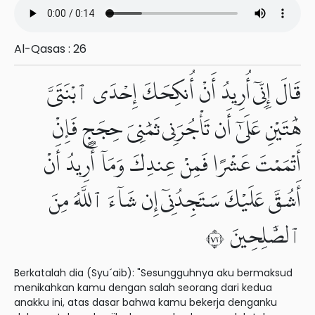
Al-Qasas : 26
قَالَ إِنِّىٓ أُرِيدُ أَنْ أُنكِحَكَ إِحْدَى ٱبْنَتَىَّ
هَٰتَيْنِ عَلَىٰٓ أَن تَأْجُرَنِى ثَمَٰنِىَ حِجَجٍ فَإِنْ
أَتْمَمْتَ عَشْرًا فَمِنْ عِندِكَ وَمَآ أُرِيدُ أَنْ
أَشُقَّ عَلَيْكَ سَتَجِدُنِىٓ إِن شَآءَ ٱللَّهُ مِنَ
ٱلصَّٰلِحِينَ ٢٧
Berkatalah dia (Syu´aib): "Sesungguhnya aku bermaksud
menikahkan kamu dengan salah seorang dari kedua
anakku ini, atas dasar bahwa kamu bekerja denganku