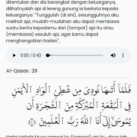
ditentukan dan dia berangkat dengan keluarganya,
dilihatnyalah api di lereng gunung ia berkata kepada
keluarganya: "Tunggulah (di sini), sesungguhnya aku
melihat api, mudah-mudahan aku dapat membawa
suatu berita kepadamu dari (tempat) api itu atau
(membawa) sesuluh api, agar kamu dapat
menghangatkan badan".
Al-Qasas : 29
فَلَمَّآ أَتَىٰهَا نُودِىَ مِن شَٰطِئِ ٱلْوَادِ ٱلْأَيْمَنِ
فِى ٱلْبُقْعَةِ ٱلْمُبَٰرَكَةِ مِنَ ٱلشَّجَرَةِ أَن
يَٰمُوسَىٰٓ إِنِّىٓ أَنَا ٱللَّهُ رَبُّ ٱلْعَٰلَمِينَ ٣٠