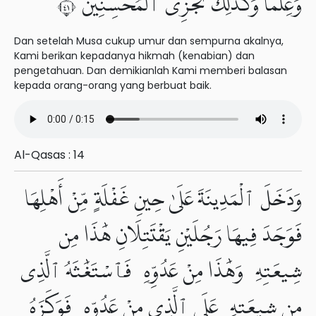
وَعِلْمًا وَكَذَٰلِكَ نَجْزِى ٱلْمُحْسِنِينَ ١٤
Dan setelah Musa cukup umur dan sempurna akalnya,
Kami berikan kepadanya hikmah (kenabian) dan
pengetahuan. Dan demikianlah Kami memberi balasan
kepada orang-orang yang berbuat baik.
Al-Qasas : 14
وَدَخَلَ ٱلْمَدِينَةَ عَلَىٰ حِينِ غَفْلَةٍ مِّنْ أَهْلِهَا
فَوَجَدَ فِيهَا رَجُلَيْنِ يَقْتَتِلَانِ هَٰذَا مِن
شِيعَتِهِۦ وَهَٰذَا مِنْ عَدُوِّهِۦ فَٱسْتَغَٰثَهُ ٱلَّذِى
مِن شِيعَتِهِۦ عَلَى ٱلَّذِى مِنْ عَدُوِّهِۦ فَوَكَزَهُۥ