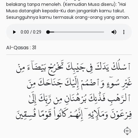
belakang tanpa menoleh. (Kemudian Musa diseru): "Hai
Musa datanglah kepada-Ku dan janganlah kamu takut.
Sesungguhnya kamu termasuk orang-orang yang aman.
Al-Qasas : 31
ٱسْلُكْ يَدَكَ فِى جَيْبِكَ تَخْرُجْ بَيْضَآءَ مِنْ
غَيْرِ سُوٓءٍ وَٱضْمُمْ إِلَيْكَ جَنَاحَكَ مِنَ
ٱلرَّهْبِ فَذَٰنِكَ بُرْهَٰنَانِ مِن رَّبِّكَ إِلَىٰ
فِرْعَوْنَ وَمَلَإِي۟هِۦٓ إِنَّهُمْ كَانُوا۟ قَوْمًا فَٰسِقِينَ
٣٢