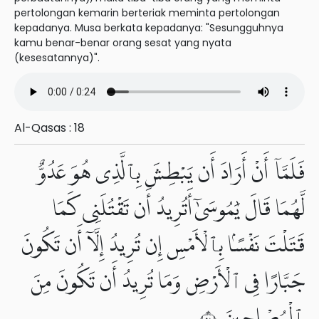
pertolongan kemarin berteriak meminta pertolongan
kepadanya. Musa berkata kepadanya: "Sesungguhnya
kamu benar-benar orang sesat yang nyata
(kesesatannya)".
Al-Qasas : 18
فَلَمَّآ أَنْ أَرَادَ أَن يَبْطِشَ بِٱلَّذِى هُوَ عَدُوٌّ
لَّهُمَا قَالَ يَٰمُوسَىٰٓ أَتُرِيدُ أَن تَقْتُلَنِى كَمَا
قَتَلْتَ نَفْسًۢا بِٱلْأَمْسِ إِن تُرِيدُ إِلَّآ أَن تَكُونَ
جَبَّارًا فِى ٱلْأَرْضِ وَمَا تُرِيدُ أَن تَكُونَ مِنَ
ٱلْمُصْلِحِينَ ١٩