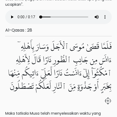
ucapkan".
Al-Qasas : 28
فَلَمَّا قَضَىٰ مُوسَى ٱلْأَجَلَ وَسَارَ بِأَهْلِهِۦٓ
ءَانَسَ مِن جَانِبِ ٱلطُّورِ نَارًا قَالَ لِأَهْلِهِ
ٱمْكُثُوٓا۟ إِنِّىٓ ءَانَسْتُ نَارًا لَّعَلِّىٓ ءَاتِيكُم مِّنْهَا
بِخَبَرٍ أَوْ جَذْوَةٍ مِّنَ ٱلنَّارِ لَعَلَّكُمْ تَصْطَلُونَ
٢٩
Maka tatkala Musa telah menyelesaikan waktu yang