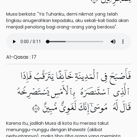
Musa berkata: "Ya Tuhanku, demi nikmat yang telah
Engkau anugerahkan kepadaku, aku sekali-kali tiada akan
menjadi penolong bagi orang-orang yang berdosa".
Al-Qasas : 17
فَأَصْبَحَ فِى ٱلْمَدِينَةِ خَآئِفًا يَتَرَقَّبُ فَإِذَا
ٱلَّذِى ٱسْتَنصَرَهُۥ بِٱلْأَمْسِ يَسْتَصْرِخُهُۥ
قَالَ لَهُۥ مُوسَىٰٓ إِنَّكَ لَغَوِىٌّ مُّبِينٌ ١٨
Karena itu, jadilah Musa di kota itu merasa takut
menunggu-nunggu dengan khawatir (akibat
perbuatannya), maka tiba-tiba orang yang meminta