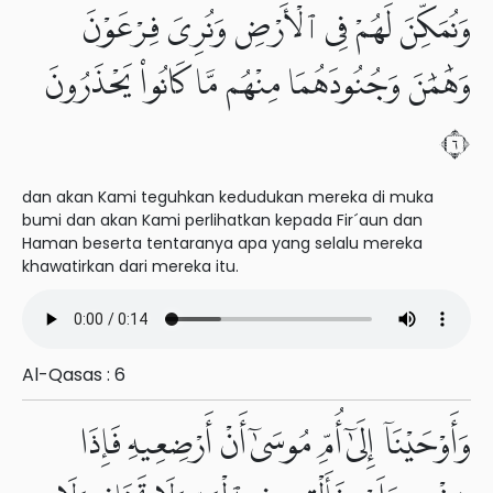
وَنُمَكِّنَ لَهُمْ فِى ٱلْأَرْضِ وَنُرِىَ فِرْعَوْنَ
وَهَٰمَٰنَ وَجُنُودَهُمَا مِنْهُم مَّا كَانُوا۟ يَحْذَرُونَ
٦
dan akan Kami teguhkan kedudukan mereka di muka
bumi dan akan Kami perlihatkan kepada Fir´aun dan
Haman beserta tentaranya apa yang selalu mereka
khawatirkan dari mereka itu.
Al-Qasas : 6
وَأَوْحَيْنَآ إِلَىٰٓ أُمِّ مُوسَىٰٓ أَنْ أَرْضِعِيهِ فَإِذَا