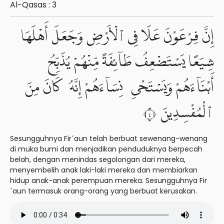
Al-Qasas : 3
إِنَّ فِرْعَوْنَ عَلَا فِى ٱلْأَرْضِ وَجَعَلَ أَهْلَهَا
شِيَعًا يَسْتَضْعِفُ طَآئِفَةً مِّنْهُمْ يُذَبِّحُ
أَبْنَآءَهُمْ وَيَسْتَحْىِۦ نِسَآءَهُمْ إِنَّهُۥ كَانَ مِنَ
ٱلْمُفْسِدِينَ ٤
Sesungguhnya Fir´aun telah berbuat sewenang-wenang
di muka bumi dan menjadikan penduduknya berpecah
belah, dengan menindas segolongan dari mereka,
menyembelih anak laki-laki mereka dan membiarkan
hidup anak-anak perempuan mereka. Sesungguhnya Fir
´aun termasuk orang-orang yang berbuat kerusakan.