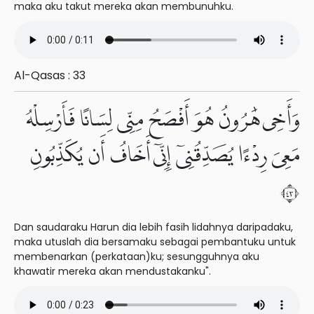
maka aku takut mereka akan membunuhku.
Al-Qasas : 33
وَأَخِى هَٰرُونُ هُوَ أَفْصَحُ مِنِّى لِسَانًا فَأَرْسِلْهُ
مَعِىَ رِدْءًا يُصَدِّقُنِىٓ إِنِّىٓ أَخَافُ أَن يُكَذِّبُونِ
٣٤
Dan saudaraku Harun dia lebih fasih lidahnya daripadaku,
maka utuslah dia bersamaku sebagai pembantuku untuk
membenarkan (perkataan)ku; sesungguhnya aku
khawatir mereka akan mendustakanku".