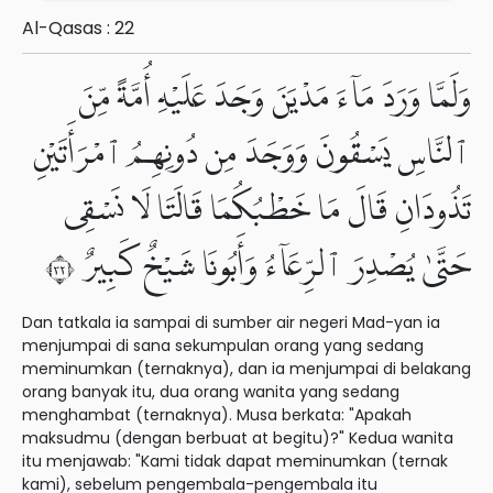
Al-Qasas : 22
وَلَمَّا وَرَدَ مَآءَ مَدْيَنَ وَجَدَ عَلَيْهِ أُمَّةً مِّنَ
ٱلنَّاسِ يَسْقُونَ وَوَجَدَ مِن دُونِهِمُ ٱمْرَأَتَيْنِ
تَذُودَانِ قَالَ مَا خَطْبُكُمَا قَالَتَا لَا نَسْقِى
حَتَّىٰ يُصْدِرَ ٱلرِّعَآءُ وَأَبُونَا شَيْخٌ كَبِيرٌ ٢٣
Dan tatkala ia sampai di sumber air negeri Mad-yan ia
menjumpai di sana sekumpulan orang yang sedang
meminumkan (ternaknya), dan ia menjumpai di belakang
orang banyak itu, dua orang wanita yang sedang
menghambat (ternaknya). Musa berkata: "Apakah
maksudmu (dengan berbuat at begitu)?" Kedua wanita
itu menjawab: "Kami tidak dapat meminumkan (ternak
kami), sebelum pengembala-pengembala itu