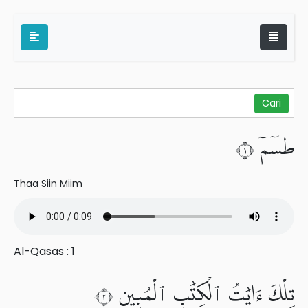
طسٓمٓ ١
Thaa Siin Miim
Al-Qasas : 1
تِلْكَ ءَايَٰتُ ٱلْكِتَٰبِ ٱلْمُبِينِ ٢