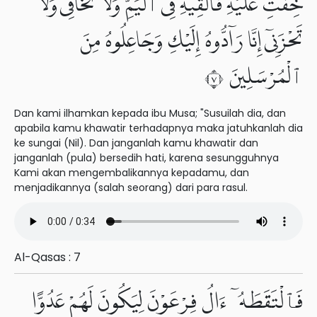
خِفْتِ عَلَيْهِ فَأَلْقِيهِ فِى ٱلْيَمِّ وَلَا تَخَافِى وَلَا
تَحْزَنِىٓ إِنَّا رَآدُّوهُ إِلَيْكِ وَجَاعِلُوهُ مِنَ
ٱلْمُرْسَلِينَ ٧
Dan kami ilhamkan kepada ibu Musa; "Susuilah dia, dan
apabila kamu khawatir terhadapnya maka jatuhkanlah dia
ke sungai (Nil). Dan janganlah kamu khawatir dan
janganlah (pula) bersedih hati, karena sesungguhnya
Kami akan mengembalikannya kepadamu, dan
menjadikannya (salah seorang) dari para rasul.
Al-Qasas : 7
فَٱلْتَقَطَهُۥٓ ءَالُ فِرْعَوْنَ لِيَكُونَ لَهُمْ عَدُوًّا