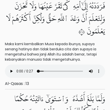
فَرَدَدْنَٰهُ إِلَىٰٓ أُمِّهِۦ كَىْ تَقَرَّ عَيْنُهَا وَلَا تَحْزَنَ
وَلِتَعْلَمَ أَنَّ وَعْدَ ٱللَّهِ حَقٌّ وَلَٰكِنَّ أَكْثَرَهُمْ لَا
يَعْلَمُونَ ١٣
Maka kami kembalikan Musa kepada ibunya, supaya
senang hatinya dan tidak berduka cita dan supaya ia
mengetahui bahwa janji Allah itu adalah benar, tetapi
kebanyakan manusia tidak mengetahuinya.
Al-Qasas : 13
وَلَمَّا بَلَغَ أَشُدَّهُۥ وَٱسْتَوَىٰٓ ءَاتَيْنَٰهُ حُكْمًا