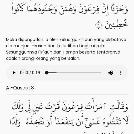
وَحَزَنًا إِنَّ فِرْعَوْنَ وَهَٰمَٰنَ وَجُنُودَهُمَا كَانُوا۟
خَٰطِـِٔينَ ٨
Maka dipungutlah ia oleh keluarga Fir´aun yang akibatnya
dia menjadi musuh dan kesedihan bagi mereka.
Sesungguhnya Fir´aun dan Haman beserta tentaranya
adalah orang-orang yang bersalah.
Al-Qasas : 8
وَقَالَتِ ٱمْرَأَتُ فِرْعَوْنَ قُرَّتُ عَيْنٍ لِّى وَلَكَ
لَا تَقْتُلُوهُ عَسَىٰٓ أَن يَنفَعَنَآ أَوْ نَتَّخِذَهُۥ وَلَدًا