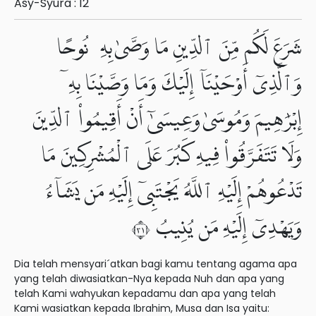
Asy-Syura : 12
شَرَعَ لَكُم مِّنَ ٱلدِّينِ مَا وَصَّىٰ بِهِۦ نُوحًا
وَٱلَّذِىٓ أَوْحَيْنَآ إِلَيْكَ وَمَا وَصَّيْنَا بِهِۦٓ
إِبْرَٰهِيمَ وَمُوسَىٰ وَعِيسَىٰٓ أَنْ أَقِيمُوا۟ ٱلدِّينَ
وَلَا تَتَفَرَّقُوا۟ فِيهِ كَبُرَ عَلَى ٱلْمُشْرِكِينَ مَا
تَدْعُوهُمْ إِلَيْهِ ٱللَّهُ يَجْتَبِىٓ إِلَيْهِ مَن يَشَآءُ
وَيَهْدِىٓ إِلَيْهِ مَن يُنِيبُ ١٣
Dia telah mensyari´atkan bagi kamu tentang agama apa
yang telah diwasiatkan-Nya kepada Nuh dan apa yang
telah Kami wahyukan kepadamu dan apa yang telah
Kami wasiatkan kepada Ibrahim, Musa dan Isa yaitu: