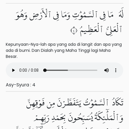
لَهُۥ مَا فِى ٱلسَّمَٰوَٰتِ وَمَا فِى ٱلْأَرْضِ وَهُوَ
ٱلْعَلِىُّ ٱلْعَظِيمُ ٤
Kepunyaan-Nya-lah apa yang ada di langit dan apa yang
ada di bumi. Dan Dialah yang Maha Tinggi lagi Maha
Besar.
Asy-Syura : 4
تَكَادُ ٱلسَّمَٰوَٰتُ يَتَفَطَّرْنَ مِن فَوْقِهِنَّ
وَٱلْمَلَٰٓئِكَةُ يُسَبِّحُونَ بِحَمْدِ رَبِّهِمْ