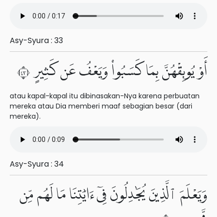
Asy-Syura : 33
أَوْ يُوبِقْهُنَّ بِمَا كَسَبُوا۟ وَيَعْفُ عَن كَثِيرٍ ٣٤
atau kapal-kapal itu dibinasakan-Nya karena perbuatan
mereka atau Dia memberi maaf sebagian besar (dari
mereka).
Asy-Syura : 34
وَيَعْلَمَ ٱلَّذِينَ يُجَٰدِلُونَ فِىٓ ءَايَٰتِنَا مَا لَهُم مِّن