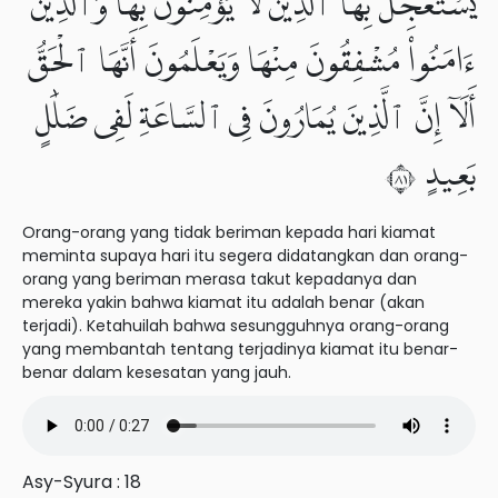
يَسْتَعْجِلُ بِهَا ٱلَّذِينَ لَا يُؤْمِنُونَ بِهَا وَٱلَّذِينَ
ءَامَنُوا۟ مُشْفِقُونَ مِنْهَا وَيَعْلَمُونَ أَنَّهَا ٱلْحَقُّ
أَلَآ إِنَّ ٱلَّذِينَ يُمَارُونَ فِى ٱلسَّاعَةِ لَفِى ضَلَٰلٍۭ
بَعِيدٍ ١٨
Orang-orang yang tidak beriman kepada hari kiamat
meminta supaya hari itu segera didatangkan dan orang-
orang yang beriman merasa takut kepadanya dan
mereka yakin bahwa kiamat itu adalah benar (akan
terjadi). Ketahuilah bahwa sesungguhnya orang-orang
yang membantah tentang terjadinya kiamat itu benar-
benar dalam kesesatan yang jauh.
Asy-Syura : 18