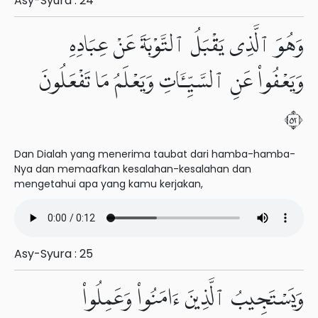
Asy-Syura : 24
وَهُوَ ٱلَّذِى يَقْبَلُ ٱلتَّوْبَةَ عَنْ عِبَادِهِۦ
وَيَعْفُوا۟ عَنِ ٱلسَّيِّـَٔاتِ وَيَعْلَمُ مَا تَفْعَلُونَ
٢٥
Dan Dialah yang menerima taubat dari hamba-hamba-
Nya dan memaafkan kesalahan-kesalahan dan
mengetahui apa yang kamu kerjakan,
Asy-Syura : 25
وَيَسْتَجِيبُ ٱلَّذِينَ ءَامَنُوا۟ وَعَمِلُوا۟