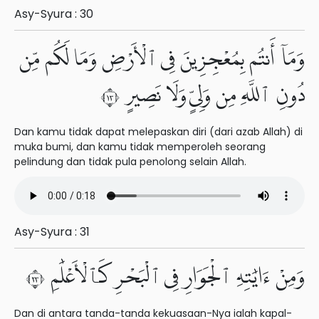
Asy-Syura : 30
وَمَآ أَنتُم بِمُعْجِزِينَ فِى ٱلْأَرْضِ وَمَا لَكُم مِّن
دُونِ ٱللَّهِ مِن وَلِىٍّ وَلَا نَصِيرٍ ٣١
Dan kamu tidak dapat melepaskan diri (dari azab Allah) di
muka bumi, dan kamu tidak memperoleh seorang
pelindung dan tidak pula penolong selain Allah.
Asy-Syura : 31
وَمِنْ ءَايَٰتِهِ ٱلْجَوَارِ فِى ٱلْبَحْرِ كَٱلْأَعْلَٰمِ ٣٢
Dan di antara tanda-tanda kekuasaan-Nya ialah kapal-