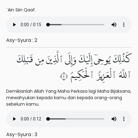
´Ain Siin Qaaf.
Asy-Syura : 2
كَذَٰلِكَ يُوحِىٓ إِلَيْكَ وَإِلَى ٱلَّذِينَ مِن قَبْلِكَ
ٱللَّهُ ٱلْعَزِيزُ ٱلْحَكِيمُ ٣
Demikianlah Allah Yang Maha Perkasa lagi Maha Bijaksana,
mewahyukan kepada kamu dan kepada orang-orang
sebelum kamu.
Asy-Syura : 3