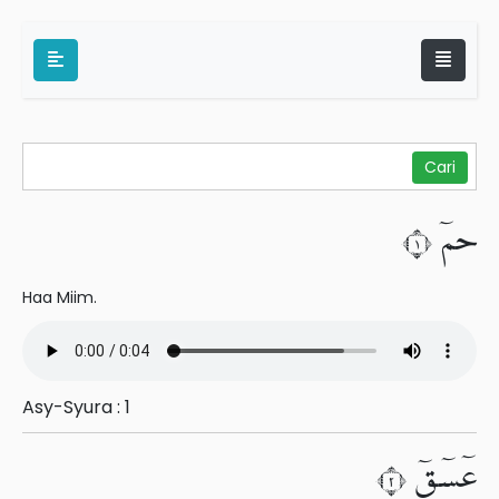
حمٓ ١
Haa Miim.
Asy-Syura : 1
عٓسٓقٓ ٢