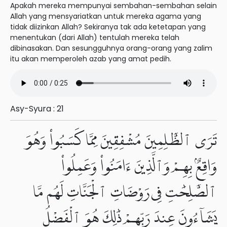
Apakah mereka mempunyai sembahan-sembahan selain
Allah yang mensyariatkan untuk mereka agama yang
tidak diizinkan Allah? Sekiranya tak ada ketetapan yang
menentukan (dari Allah) tentulah mereka telah
dibinasakan. Dan sesungguhnya orang-orang yang zalim
itu akan memperoleh azab yang amat pedih.
Asy-Syura : 21
تَرَى ٱلظَّٰلِمِينَ مُشْفِقِينَ مِمَّا كَسَبُوا۟ وَهُوَ
وَاقِعٌۢ بِهِمْ وَٱلَّذِينَ ءَامَنُوا۟ وَعَمِلُوا۟
ٱلصَّٰلِحَٰتِ فِى رَوْضَاتِ ٱلْجَنَّاتِ لَهُم مَّا
يَشَآءُونَ عِندَ رَبِّهِمْ ذَٰلِكَ هُوَ ٱلْفَضْلُ