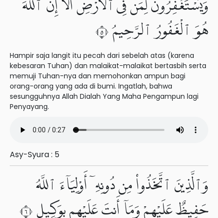
وَيَسْتَغْفِرُونَ لِمَن فِى ٱلْأَرْضِ أَلَآ إِنَّ ٱللَّهَ
هُوَ ٱلْغَفُورُ ٱلرَّحِيمُ ٥
Hampir saja langit itu pecah dari sebelah atas (karena
kebesaran Tuhan) dan malaikat-malaikat bertasbih serta
memuji Tuhan-nya dan memohonkan ampun bagi
orang-orang yang ada di bumi. Ingatlah, bahwa
sesungguhnya Allah Dialah Yang Maha Pengampun lagi
Penyayang.
Asy-Syura : 5
وَٱلَّذِينَ ٱتَّخَذُوا۟ مِن دُونِهِۦٓ أَوْلِيَآءَ ٱللَّهُ
حَفِيظٌ عَلَيْهِمْ وَمَآ أَنتَ عَلَيْهِم بِوَكِيلٍ ٦