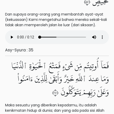
مَّحِيصٍ ٣٥
Dan supaya orang-orang yang membantah ayat-ayat
(kekuasaan) Kami mengetahui bahwa mereka sekali-kali
tidak akan memperoleh jalan ke luar (dari siksaan).
Asy-Syura : 35
فَمَآ أُوتِيتُم مِّن شَىْءٍ فَمَتَٰعُ ٱلْحَيَوٰةِ ٱلدُّنْيَا
وَمَا عِندَ ٱللَّهِ خَيْرٌ وَأَبْقَىٰ لِلَّذِينَ ءَامَنُوا۟
وَعَلَىٰ رَبِّهِمْ يَتَوَكَّلُونَ ٣٦
Maka sesuatu yang diberikan kepadamu, itu adalah
kenikmatan hidup di dunia; dan yang ada pada sisi Allah