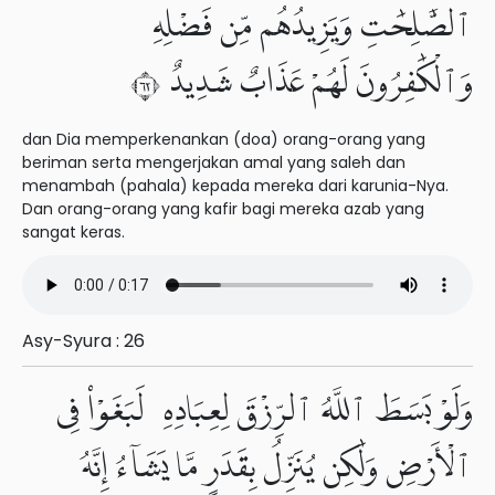
ٱلصَّٰلِحَٰتِ وَيَزِيدُهُم مِّن فَضْلِهِۦ
وَٱلْكَٰفِرُونَ لَهُمْ عَذَابٌ شَدِيدٌ ٢٦
dan Dia memperkenankan (doa) orang-orang yang
beriman serta mengerjakan amal yang saleh dan
menambah (pahala) kepada mereka dari karunia-Nya.
Dan orang-orang yang kafir bagi mereka azab yang
sangat keras.
Asy-Syura : 26
وَلَوْ بَسَطَ ٱللَّهُ ٱلرِّزْقَ لِعِبَادِهِۦ لَبَغَوْا۟ فِى
ٱلْأَرْضِ وَلَٰكِن يُنَزِّلُ بِقَدَرٍ مَّا يَشَآءُ إِنَّهُۥ