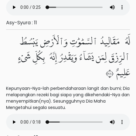
Asy-Syura : 11
لَهُۥ مَقَالِيدُ ٱلسَّمَٰوَٰتِ وَٱلْأَرْضِ يَبْسُطُ
ٱلرِّزْقَ لِمَن يَشَآءُ وَيَقْدِرُ إِنَّهُۥ بِكُلِّ شَىْءٍ
عَلِيمٌ ١٢
Kepunyaan-Nya-lah perbendaharaan langit dan bumi; Dia
melapangkan rezeki bagi siapa yang dikehendaki-Nya dan
menyempitkan(nya). Sesungguhnya Dia Maha
Mengetahui segala sesuatu.