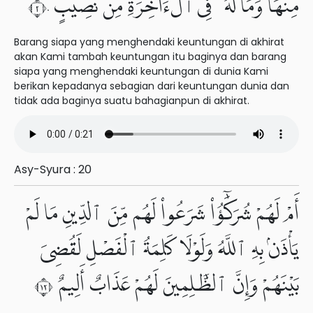
مِنْهَا وَمَا لَهُۥ فِى ٱلْءَاخِرَةِ مِن نَّصِيبٍ ٢٠
Barang siapa yang menghendaki keuntungan di akhirat
akan Kami tambah keuntungan itu baginya dan barang
siapa yang menghendaki keuntungan di dunia Kami
berikan kepadanya sebagian dari keuntungan dunia dan
tidak ada baginya suatu bahagianpun di akhirat.
Asy-Syura : 20
أَمْ لَهُمْ شُرَكَٰٓؤُا۟ شَرَعُوا۟ لَهُم مِّنَ ٱلدِّينِ مَا لَمْ
يَأْذَنۢ بِهِ ٱللَّهُ وَلَوْلَا كَلِمَةُ ٱلْفَصْلِ لَقُضِىَ
بَيْنَهُمْ وَإِنَّ ٱلظَّٰلِمِينَ لَهُمْ عَذَابٌ أَلِيمٌ ٢١