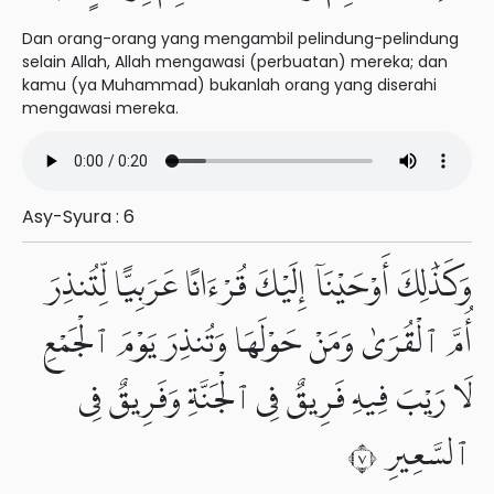
Dan orang-orang yang mengambil pelindung-pelindung
selain Allah, Allah mengawasi (perbuatan) mereka; dan
kamu (ya Muhammad) bukanlah orang yang diserahi
mengawasi mereka.
Asy-Syura : 6
وَكَذَٰلِكَ أَوْحَيْنَآ إِلَيْكَ قُرْءَانًا عَرَبِيًّا لِّتُنذِرَ
أُمَّ ٱلْقُرَىٰ وَمَنْ حَوْلَهَا وَتُنذِرَ يَوْمَ ٱلْجَمْعِ
لَا رَيْبَ فِيهِ فَرِيقٌ فِى ٱلْجَنَّةِ وَفَرِيقٌ فِى
ٱلسَّعِيرِ ٧