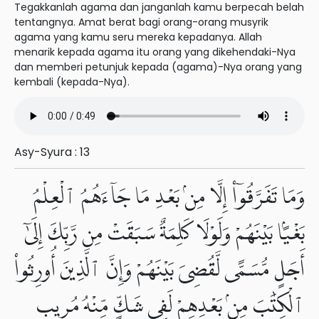
Tegakkanlah agama dan janganlah kamu berpecah belah
tentangnya. Amat berat bagi orang-orang musyrik
agama yang kamu seru mereka kepadanya. Allah
menarik kepada agama itu orang yang dikehendaki-Nya
dan memberi petunjuk kepada (agama)-Nya orang yang
kembali (kepada-Nya).
Asy-Syura : 13
وَمَا تَفَرَّقُوٓا۟ إِلَّا مِنۢ بَعْدِ مَا جَآءَهُمُ ٱلْعِلْمُ
بَغْيًۢا بَيْنَهُمْ وَلَوْلَا كَلِمَةٌ سَبَقَتْ مِن رَّبِّكَ إِلَىٰٓ
أَجَلٍ مُّسَمًّى لَّقُضِىَ بَيْنَهُمْ وَإِنَّ ٱلَّذِينَ أُورِثُوا۟
ٱلْكِتَٰبَ مِنۢ بَعْدِهِمْ لَفِى شَكٍّ مِّنْهُ مُرِيبٍ