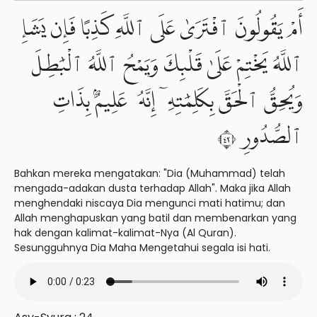
أَمْ يَقُولُونَ ٱفْتَرَىٰ عَلَى ٱللَّهِ كَذِبًا فَإِن يَشَإِ
ٱللَّهُ يَخْتِمْ عَلَىٰ قَلْبِكَ وَيَمْحُ ٱللَّهُ ٱلْبَٰطِلَ
وَيُحِقُّ ٱلْحَقَّ بِكَلِمَٰتِهِۦٓ إِنَّهُۥ عَلِيمٌۢ بِذَاتِ
ٱلصُّدُورِ ٢٤
Bahkan mereka mengatakan: "Dia (Muhammad) telah
mengada-adakan dusta terhadap Allah". Maka jika Allah
menghendaki niscaya Dia mengunci mati hatimu; dan
Allah menghapuskan yang batil dan membenarkan yang
hak dengan kalimat-kalimat-Nya (Al Quran).
Sesungguhnya Dia Maha Mengetahui segala isi hati.