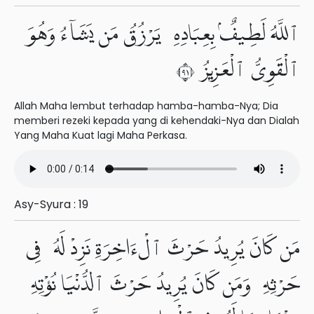
ٱللَّهُ لَطِيفٌۢ بِعِبَادِهِۦ يَرْزُقُ مَن يَشَآءُ وَهُوَ
ٱلْقَوِىُّ ٱلْعَزِيزُ ١٩
Allah Maha lembut terhadap hamba-hamba-Nya; Dia
memberi rezeki kepada yang di kehendaki-Nya dan Dialah
Yang Maha Kuat lagi Maha Perkasa.
Asy-Syura : 19
مَن كَانَ يُرِيدُ حَرْثَ ٱلْءَاخِرَةِ نَزِدْ لَهُۥ فِى
حَرْثِهِۦ وَمَن كَانَ يُرِيدُ حَرْثَ ٱلدُّنْيَا نُؤْتِهِۦ