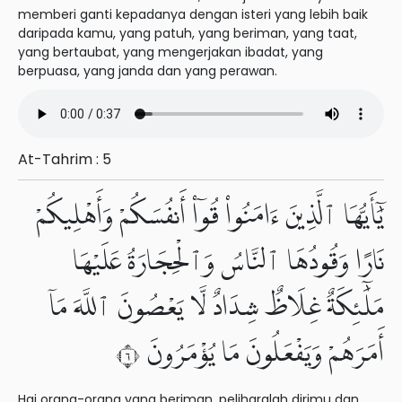
memberi ganti kepadanya dengan isteri yang lebih baik
daripada kamu, yang patuh, yang beriman, yang taat,
yang bertaubat, yang mengerjakan ibadat, yang
berpuasa, yang janda dan yang perawan.
At-Tahrim : 5
يَٰٓأَيُّهَا ٱلَّذِينَ ءَامَنُوا۟ قُوٓا۟ أَنفُسَكُمْ وَأَهْلِيكُمْ
نَارًا وَقُودُهَا ٱلنَّاسُ وَٱلْحِجَارَةُ عَلَيْهَا
مَلَٰٓئِكَةٌ غِلَاظٌ شِدَادٌ لَّا يَعْصُونَ ٱللَّهَ مَآ
أَمَرَهُمْ وَيَفْعَلُونَ مَا يُؤْمَرُونَ ٦
Hai orang-orang yang beriman, peliharalah dirimu dan