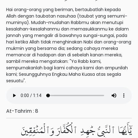
Hai orang-orang yang beriman, bertaubatlah kepada
Allah dengan taubatan nasuhaa (taubat yang semurni-
murninya). Mudah-mudahan Rabbmu akan menutupi
kesalahan-kesalahanmu dan memasukkanmu ke dalam
jannah yang mengalir di bawahnya sungai-sungai, pada
hari ketika Allah tidak menghinakan Nabi dan orang-orang
mukmin yang bersama dia; sedang cahaya mereka
memancar di hadapan dan di sebelah kanan mereka,
sambil mereka mengatakan: "Ya Rabb kami,
sempurnakanlah bagi kami cahaya kami dan ampunilah
kami; Sesungguhnya Engkau Maha Kuasa atas segala
sesuatu".
At-Tahrim : 8
يَٰٓأَيُّهَا ٱلنَّبِىُّ جَٰهِدِ ٱلْكُفَّارَ وَٱلْمُنَٰفِقِينَ