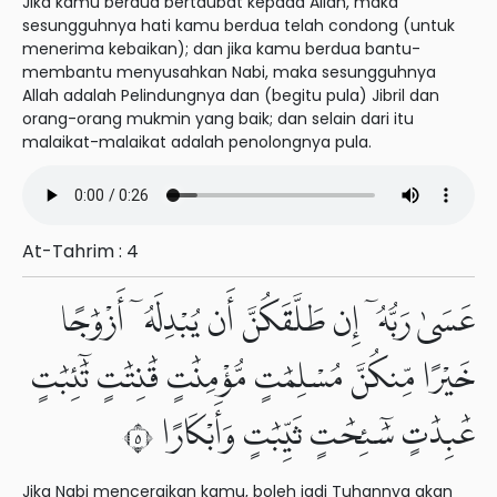
Jika kamu berdua bertaubat kepada Allah, maka
sesungguhnya hati kamu berdua telah condong (untuk
menerima kebaikan); dan jika kamu berdua bantu-
membantu menyusahkan Nabi, maka sesungguhnya
Allah adalah Pelindungnya dan (begitu pula) Jibril dan
orang-orang mukmin yang baik; dan selain dari itu
malaikat-malaikat adalah penolongnya pula.
At-Tahrim : 4
عَسَىٰ رَبُّهُۥٓ إِن طَلَّقَكُنَّ أَن يُبْدِلَهُۥٓ أَزْوَٰجًا
خَيْرًا مِّنكُنَّ مُسْلِمَٰتٍ مُّؤْمِنَٰتٍ قَٰنِتَٰتٍ تَٰٓئِبَٰتٍ
عَٰبِدَٰتٍ سَٰٓئِحَٰتٍ ثَيِّبَٰتٍ وَأَبْكَارًا ٥
Jika Nabi menceraikan kamu, boleh jadi Tuhannya akan