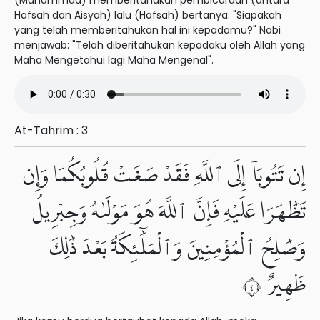
(Muhammad) memberitahukan pembicaraan (antara
Hafsah dan Aisyah) lalu (Hafsah) bertanya: "Siapakah
yang telah memberitahukan hal ini kepadamu?" Nabi
menjawab: "Telah diberitahukan kepadaku oleh Allah yang
Maha Mengetahui lagi Maha Mengenal".
At-Tahrim : 3
إِن تَتُوبَآ إِلَى ٱللَّهِ فَقَدْ صَغَتْ قُلُوبُكُمَا وَإِن
تَظَٰهَرَا عَلَيْهِ فَإِنَّ ٱللَّهَ هُوَ مَوْلَىٰهُ وَجِبْرِيلُ
وَصَٰلِحُ ٱلْمُؤْمِنِينَ وَٱلْمَلَٰٓئِكَةُ بَعْدَ ذَٰلِكَ
ظَهِيرٌ ٤