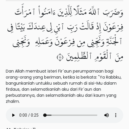
وَضَرَبَ ٱللَّهُ مَثَلًا لِّلَّذِينَ ءَامَنُوا۟ ٱمْرَأَتَ
فِرْعَوْنَ إِذْ قَالَتْ رَبِّ ٱبْنِ لِى عِندَكَ بَيْتًا فِى
ٱلْجَنَّةِ وَنَجِّنِى مِن فِرْعَوْنَ وَعَمَلِهِۦ وَنَجِّنِى
مِنَ ٱلْقَوْمِ ٱلظَّٰلِمِينَ ١١
Dan Allah membuat isteri Fir´aun perumpamaan bagi
orang-orang yang beriman, ketika ia berkata: "Ya Rabbku,
bangunkanlah untukku sebuah rumah di sisi-Mu dalam
firdaus, dan selamatkanlah aku dari Fir´aun dan
perbuatannya, dan selamatkanlah aku dari kaum yang
zhalim.