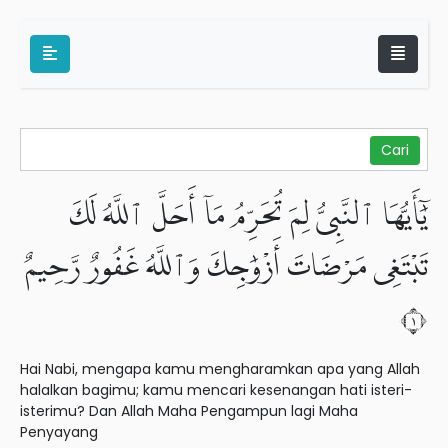
يَٰٓأَيُّهَا ٱلنَّبِىُّ لِمَ تُحَرِّمُ مَآ أَحَلَّ ٱللَّهُ لَكَ
تَبْتَغِى مَرْضَاتَ أَزْوَٰجِكَ وَٱللَّهُ غَفُورٌ رَّحِيمٌ
١
Hai Nabi, mengapa kamu mengharamkan apa yang Allah
halalkan bagimu; kamu mencari kesenangan hati isteri-
isterimu? Dan Allah Maha Pengampun lagi Maha
Penyayang