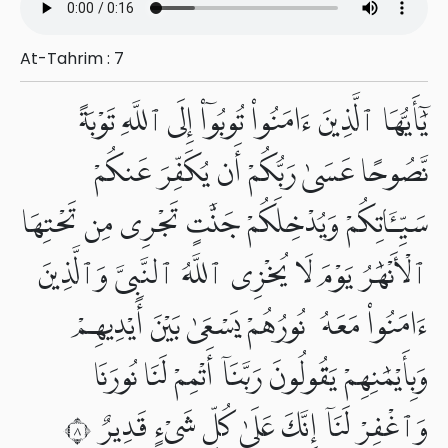
At-Tahrim : 7
يَٰٓأَيُّهَا ٱلَّذِينَ ءَامَنُوا۟ تُوبُوٓا۟ إِلَى ٱللَّهِ تَوْبَةً
نَّصُوحًا عَسَىٰ رَبُّكُمْ أَن يُكَفِّرَ عَنكُمْ
سَيِّـَٔاتِكُمْ وَيُدْخِلَكُمْ جَنَّٰتٍ تَجْرِى مِن تَحْتِهَا
ٱلْأَنْهَٰرُ يَوْمَ لَا يُخْزِى ٱللَّهُ ٱلنَّبِىَّ وَٱلَّذِينَ
ءَامَنُوا۟ مَعَهُۥ نُورُهُمْ يَسْعَىٰ بَيْنَ أَيْدِيهِمْ
وَبِأَيْمَٰنِهِمْ يَقُولُونَ رَبَّنَآ أَتْمِمْ لَنَا نُورَنَا
وَٱغْفِرْ لَنَآ إِنَّكَ عَلَىٰ كُلِّ شَىْءٍ قَدِيرٌ ٨