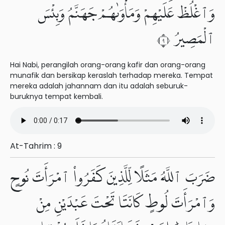
وَٱغْلُظْ عَلَيْهِمْ وَمَأْوَىٰهُمْ جَهَنَّمُ وَبِئْسَ
ٱلْمَصِيرُ ٩
Hai Nabi, perangilah orang-orang kafir dan orang-orang
munafik dan bersikap keraslah terhadap mereka. Tempat
mereka adalah jahannam dan itu adalah seburuk-
buruknya tempat kembali.
At-Tahrim : 9
ضَرَبَ ٱللَّهُ مَثَلًا لِّلَّذِينَ كَفَرُوا۟ ٱمْرَأَتَ نُوحٍ
وَٱمْرَأَتَ لُوطٍ كَانَتَا تَحْتَ عَبْدَيْنِ مِنْ