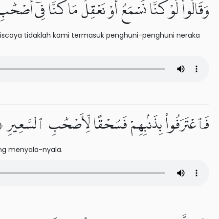
وَقَالُوا۟ لَوْ كُنَّا نَسْمَعُ أَوْ نَعْقِلُ مَا كُنَّا فِىٓ أَصْحَٰب
niscaya tidaklah kami termasuk penghuni-penghuni neraka
فَٱعْتَرَفُوا۟ بِذَنۢبِهِمْ فَسُحْقًا لِّأَصْحَٰبِ ٱلسَّعِيرِ ١١
ng menyala-nyala.