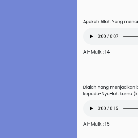
75. Al-Qiyamah
Apakah Allah Yang menci
76. Al-Insan
77. Al-Mursalat
78. An-Naba'
Al-Mulk : 14
79. An-Nazi'at
80. 'Abasa
Dialah Yang menjadikan 
81. At-Takwir
kepada-Nya-lah kamu (ke
82. Al-Infitar
83. Al-Tatfif
Al-Mulk : 15
84. Al-Insyiqaq