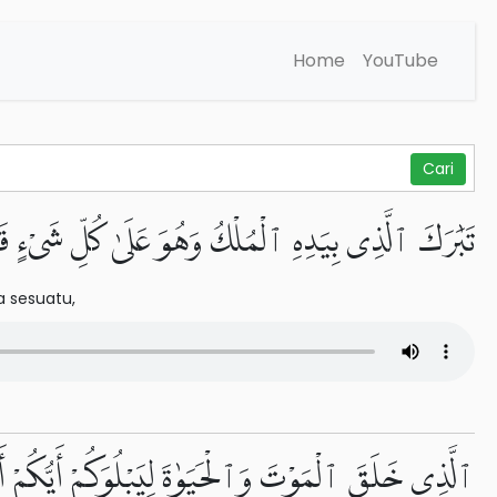
Home
YouTube
تَبَٰرَكَ ٱلَّذِى بِيَدِهِ ٱلْمُلْكُ وَهُوَ عَلَىٰ كُلِّ شَىْءٍ قَ
a sesuatu,
ٱلَّذِى خَلَقَ ٱلْمَوْتَ وَٱلْحَيَوٰةَ لِيَبْلُوَكُمْ أَيُّكُمْ 