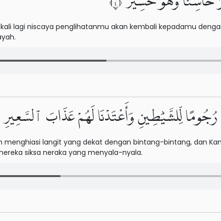
رُ خَاسِئًا وَهُوَ حَسِيرٌ ٤
kali lagi niscaya penglihatanmu akan kembali kepadamu deng
ayah.
َا رُجُومًا لِّلشَّيَٰطِينِ وَأَعْتَدْنَا لَهُمْ عَذَابَ ٱلسَّعِيرِ ٥
menghiasi langit yang dekat dengan bintang-bintang, dan Kami 
mereka siksa neraka yang menyala-nyala.