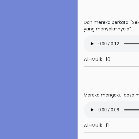
53. An-Najm
Dan mereka berkata: "Se
54. Al-Qamar
yang menyala-nyala".
55. Ar-Rahman
56. Al-Waqi'ah
Al-Mulk : 10
57. Al-Hadid
58. Al-Mujadilah
59. Al-Hasyr
Mereka mengakui dosa m
60. Al-Mumtahanah
61. As-Saff
62. Al-Jumu'ah
Al-Mulk : 11
63. Al-Munafiqun