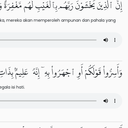
إِنَّ ٱلَّذِينَ يَخْشَوْنَ رَبَّهُم بِٱلْغَيْبِ لَهُم مَّغْفِرَةٌ وَ
eka, mereka akan memperoleh ampunan dan pahala yang
وَأَسِرُّوا۟ قَوْلَكُمْ أَوِ ٱجْهَرُوا۟ بِهِۦٓ إِنَّهُۥ عَلِيمٌۢ بِذَ
la isi hati.