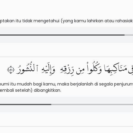
ptakan itu tidak mengetahui (yang kamu lahirkan atau rahasiak
َاكِبِهَا وَكُلُوا۟ مِن رِّزْقِهِۦ وَإِلَيْهِ ٱلنُّشُورُ ١٥
bumi itu mudah bagi kamu, maka berjalanlah di segala penjuru
mbali setelah) dibangkitkan.