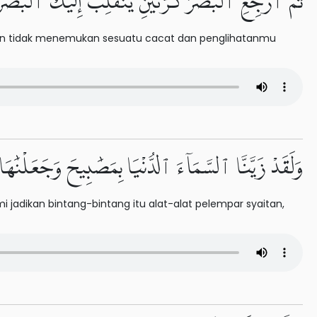
ثُمَّ ٱرْجِعِ ٱلْبَصَرَ كَرَّتَيْنِ يَنقَلِبْ إِلَيْكَ ٱلْبَصَ
an tidak menemukan sesuatu cacat dan penglihatanmu
وَلَقَدْ زَيَّنَّا ٱلسَّمَآءَ ٱلدُّنْيَا بِمَصَٰبِيحَ وَجَعَلْنَٰه
jadikan bintang-bintang itu alat-alat pelempar syaitan,