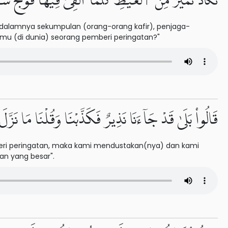
تَكَادُ تَمَيَّزُ مِنَ ٱلْغَيْظِ كُلَّمَآ أُلْقِىَ فِيهَا فَوْجٌ سَأَلَ
e dalamnya sekumpulan (orang-orang kafir), penjaga-
mu (di dunia) seorang pemberi peringatan?"
قَالُوا۟ بَلَىٰ قَدْ جَآءَنَا نَذِيرٌ فَكَذَّبْنَا وَقُلْنَا مَا نَزَّل
eri peringatan, maka kami mendustakan(nya) dan kami
an yang besar".