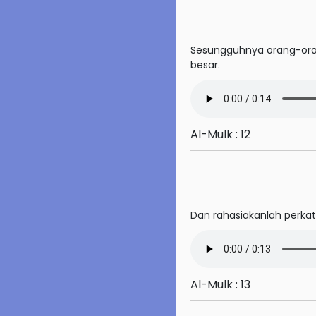
64. At-Tagabun
Sesungguhnya orang-ora
65. At-Talaq
besar.
66. At-Tahrim
67. Al-Mulk
Al-Mulk : 12
68. Al-Qalam
69. Al-Haqqah
70. Al-Ma'arij
Dan rahasiakanlah perkat
71. Nuh
72. Al-Jinn
Al-Mulk : 13
73. Al-Muzzammil
74. Al-Muddassir