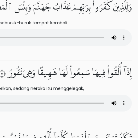
وَلِلَّذِينَ كَفَرُوا۟ بِرَبِّهِمْ عَذَابُ جَهَنَّمَ وَبِئْسَ ٱلْمَ
seburuk-buruk tempat kembali.
إِذَآ أُلْقُوا۟ فِيهَا سَمِعُوا۟ لَهَا شَهِيقًا وَهِىَ تَفُورُ ٧
ikan, sedang neraka itu menggelegak,