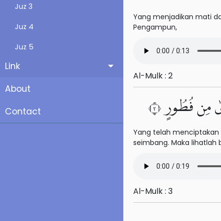
Juz 3
9. At-Taubah
Yang menjadikan mati dan
Juz 4
Pengampun,
10. Yunus
Juz 5
11. Hud
Link
Juz 6
12. Yusuf
Al-Mulk : 2
Juz 7
About
13. Ar-Ra'd
ىٰ مِن فُطُورٍ ٣
Juz 8
Contact
14. Ibrahim
Juz 9
15. Al-Hijr
Yang telah menciptakan t
seimbang. Maka lihatlah
Juz 10
16. An-Nahl
Juz 11
17. Al-Isra'
Juz 12
Al-Mulk : 3
18. Al-Kahf
Juz 13
19. Maryam