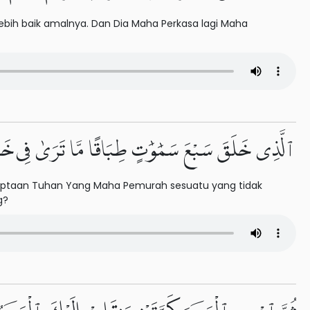
ebih baik amalnya. Dan Dia Maha Perkasa lagi Maha
ٱلَّذِى خَلَقَ سَبْعَ سَمَٰوَٰتٍ طِبَاقًا مَّا تَرَىٰ فِى خ
da ciptaan Tuhan Yang Maha Pemurah sesuatu yang tidak
g?