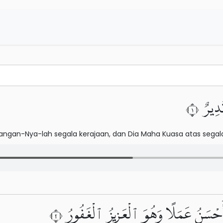
دِيرٌ ١
tangan-Nya-lah segala kerajaan, dan Dia Maha Kuasa atas segal
أَحْسَنُ عَمَلًا وَهُوَ ٱلْعَزِيزُ ٱلْغَفُورُ ٢