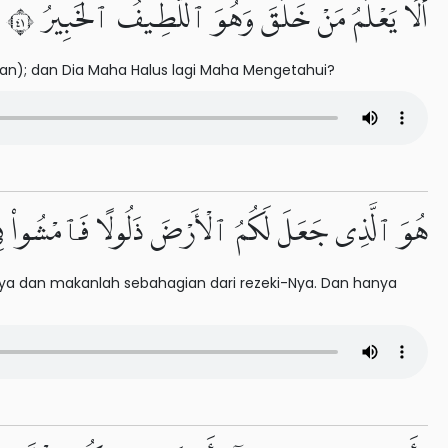
أَلَا يَعْلَمُ مَنْ خَلَقَ وَهُوَ ٱللَّطِيفُ ٱلْخَبِيرُ ١٤
an); dan Dia Maha Halus lagi Maha Mengetahui?
هُوَ ٱلَّذِى جَعَلَ لَكُمُ ٱلْأَرْضَ ذَلُولًا فَٱمْشُوا۟ فِى مَن
nya dan makanlah sebahagian dari rezeki-Nya. Dan hanya