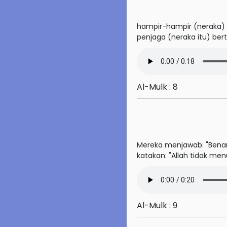
42. Asy-Syura
hampir-hampir (neraka) 
43. Az-Zukhruf
penjaga (neraka itu) be
44. Ad-Dukhan
45. Al-Jasiyah
Al-Mulk : 8
46. Al-Ahqaf
47. Muhammad
48. Al-Fath
Mereka menjawab: "Bena
katakan: "Allah tidak me
49. Al-Hujurat
50. Qaf
51. Az-Zariyat
Al-Mulk : 9
52. At-Tur