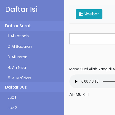
Daftar Isi
Sidebar
Daftar Surat
1. Al Fatihah
2. Al Baqarah
3. Ali Imran
4. An Nisa
Maha Suci Allah Yang di 
5. Al Ma'idah
Daftar Juz
6. Al An'am
Al-Mulk : 1
Juz 1
7. Al-A'raf
Juz 2
8. Al-Anfal