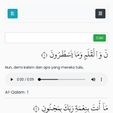
نٓ وَٱلْقَلَمِ وَمَا يَسْطُرُونَ ١
Nun, demi kalam dan apa yang mereka tulis,
Al-Qalam : 1
مَآ أَنتَ بِنِعْمَةِ رَبِّكَ بِمَجْنُونٍ ٢