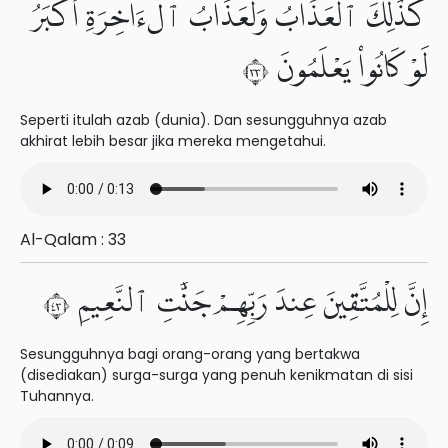
كَذَٰلِكَ ٱلْعَذَابُ وَلَعَذَابُ ٱلْءَاخِرَةِ أَكْبَرُ
لَوْ كَانُوا۟ يَعْلَمُونَ ٣٣
Seperti itulah azab (dunia). Dan sesungguhnya azab
akhirat lebih besar jika mereka mengetahui.
Al-Qalam : 33
إِنَّ لِلْمُتَّقِينَ عِندَ رَبِّهِمْ جَنَّٰتِ ٱلنَّعِيمِ ٣٤
Sesungguhnya bagi orang-orang yang bertakwa
(disediakan) surga-surga yang penuh kenikmatan di sisi
Tuhannya.