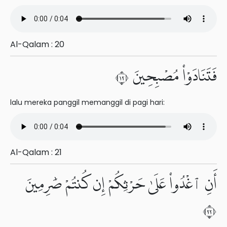
Al-Qalam : 20
فَتَنَادَوْا۟ مُصْبِحِينَ ٢١
lalu mereka panggil memanggil di pagi hari:
Al-Qalam : 21
أَنِ ٱغْدُوا۟ عَلَىٰ حَرْثِكُمْ إِن كُنتُمْ صَٰرِمِينَ
٢٢