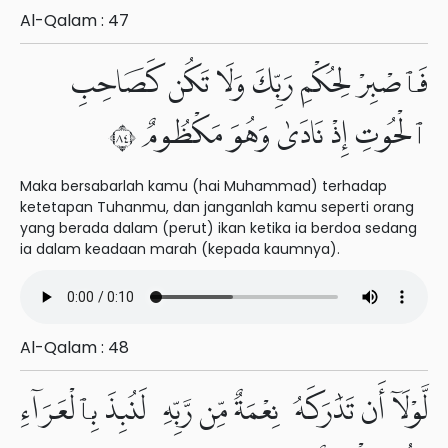
Al-Qalam : 47
فَٱصْبِرْ لِحُكْمِ رَبِّكَ وَلَا تَكُن كَصَاحِبِ
ٱلْحُوتِ إِذْ نَادَىٰ وَهُوَ مَكْظُومٌ ٤٨
Maka bersabarlah kamu (hai Muhammad) terhadap
ketetapan Tuhanmu, dan janganlah kamu seperti orang
yang berada dalam (perut) ikan ketika ia berdoa sedang
ia dalam keadaan marah (kepada kaumnya).
Al-Qalam : 48
لَّوْلَآ أَن تَدَٰرَكَهُۥ نِعْمَةٌ مِّن رَّبِّهِۦ لَنُبِذَ بِٱلْعَرَآءِ