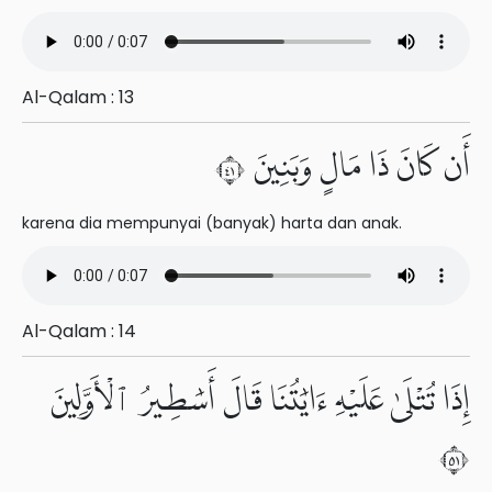
Al-Qalam : 13
أَن كَانَ ذَا مَالٍ وَبَنِينَ ١٤
karena dia mempunyai (banyak) harta dan anak.
Al-Qalam : 14
إِذَا تُتْلَىٰ عَلَيْهِ ءَايَٰتُنَا قَالَ أَسَٰطِيرُ ٱلْأَوَّلِينَ
١٥