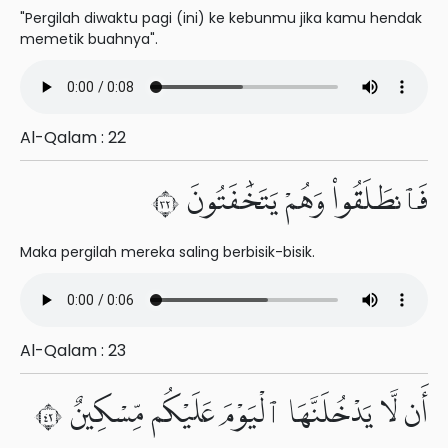
"Pergilah diwaktu pagi (ini) ke kebunmu jika kamu hendak
memetik buahnya".
Al-Qalam : 22
فَٱنطَلَقُوا۟ وَهُمْ يَتَخَٰفَتُونَ ٢٣
Maka pergilah mereka saling berbisik-bisik.
Al-Qalam : 23
أَن لَّا يَدْخُلَنَّهَا ٱلْيَوْمَ عَلَيْكُم مِّسْكِينٌ ٢٤