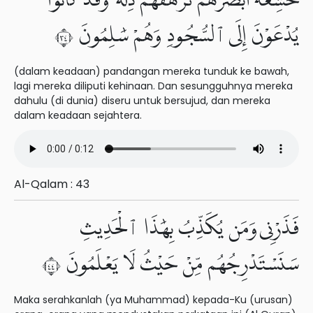
خَٰشِعَةً أَبْصَٰرُهُمْ تَرْهَقُهُمْ ذِلَّةٌ وَقَدْ كَانُوا۟
يُدْعَوْنَ إِلَى ٱلسُّجُودِ وَهُمْ سَٰلِمُونَ ٤٣
(dalam keadaan) pandangan mereka tunduk ke bawah,
lagi mereka diliputi kehinaan. Dan sesungguhnya mereka
dahulu (di dunia) diseru untuk bersujud, dan mereka
dalam keadaan sejahtera.
Al-Qalam : 43
فَذَرْنِى وَمَن يُكَذِّبُ بِهَٰذَا ٱلْحَدِيثِ
سَنَسْتَدْرِجُهُم مِّنْ حَيْثُ لَا يَعْلَمُونَ ٤٤
Maka serahkanlah (ya Muhammad) kepada-Ku (urusan)