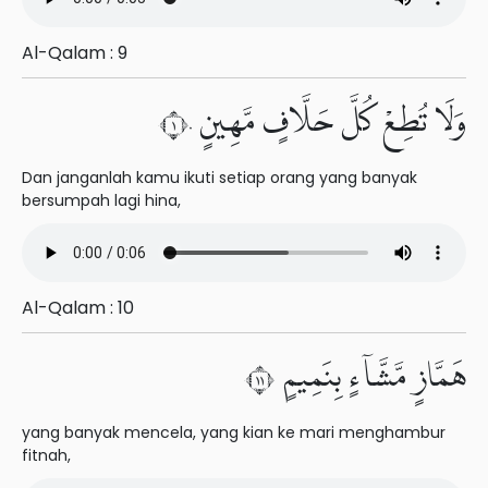
Al-Qalam : 9
وَلَا تُطِعْ كُلَّ حَلَّافٍ مَّهِينٍ ١٠
Dan janganlah kamu ikuti setiap orang yang banyak
bersumpah lagi hina,
Al-Qalam : 10
هَمَّازٍ مَّشَّآءٍۭ بِنَمِيمٍ ١١
yang banyak mencela, yang kian ke mari menghambur
fitnah,