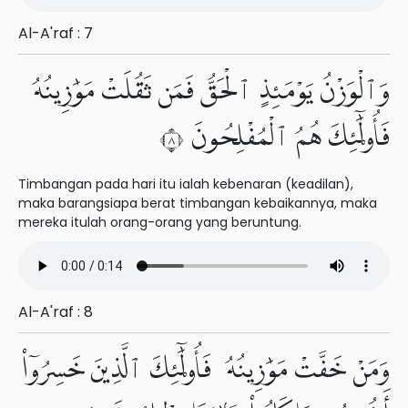
Al-A'raf : 7
وَٱلْوَزْنُ يَوْمَئِذٍ ٱلْحَقُّ فَمَن ثَقُلَتْ مَوَٰزِينُهُۥ
فَأُو۟لَٰٓئِكَ هُمُ ٱلْمُفْلِحُونَ ٨
Timbangan pada hari itu ialah kebenaran (keadilan),
maka barangsiapa berat timbangan kebaikannya, maka
mereka itulah orang-orang yang beruntung.
Al-A'raf : 8
وَمَنْ خَفَّتْ مَوَٰزِينُهُۥ فَأُو۟لَٰٓئِكَ ٱلَّذِينَ خَسِرُوٓا۟