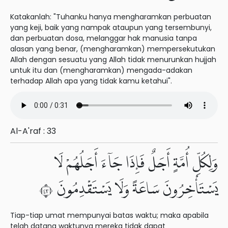
Katakanlah: "Tuhanku hanya mengharamkan perbuatan
yang keji, baik yang nampak ataupun yang tersembunyi,
dan perbuatan dosa, melanggar hak manusia tanpa
alasan yang benar, (mengharamkan) mempersekutukan
Allah dengan sesuatu yang Allah tidak menurunkan hujjah
untuk itu dan (mengharamkan) mengada-adakan
terhadap Allah apa yang tidak kamu ketahui".
Al-A'raf : 33
وَلِكُلِّ أُمَّةٍ أَجَلٌ فَإِذَا جَآءَ أَجَلُهُمْ لَا
يَسْتَأْخِرُونَ سَاعَةً وَلَا يَسْتَقْدِمُونَ ٣٤
Tiap-tiap umat mempunyai batas waktu; maka apabila
telah datang waktunya mereka tidak dapat