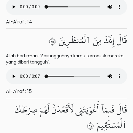
Al-A'raf : 14
قَالَ إِنَّكَ مِنَ ٱلْمُنظَرِينَ ١٥
Allah berfirman: "Sesungguhnya kamu termasuk mereka
yang diberi tangguh".
Al-A'raf : 15
قَالَ فَبِمَآ أَغْوَيْتَنِى لَأَقْعُدَنَّ لَهُمْ صِرَٰطَكَ
ٱلْمُسْتَقِيمَ ١٦