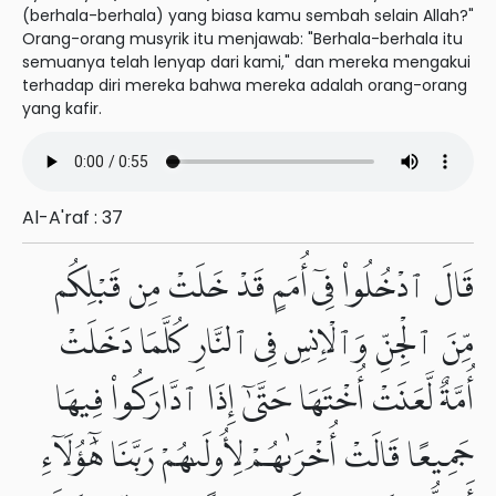
(berhala-berhala) yang biasa kamu sembah selain Allah?"
Orang-orang musyrik itu menjawab: "Berhala-berhala itu
semuanya telah lenyap dari kami," dan mereka mengakui
terhadap diri mereka bahwa mereka adalah orang-orang
yang kafir.
Al-A'raf : 37
قَالَ ٱدْخُلُوا۟ فِىٓ أُمَمٍ قَدْ خَلَتْ مِن قَبْلِكُم
مِّنَ ٱلْجِنِّ وَٱلْإِنسِ فِى ٱلنَّارِ كُلَّمَا دَخَلَتْ
أُمَّةٌ لَّعَنَتْ أُخْتَهَا حَتَّىٰٓ إِذَا ٱدَّارَكُوا۟ فِيهَا
جَمِيعًا قَالَتْ أُخْرَىٰهُمْ لِأُولَىٰهُمْ رَبَّنَا هَٰٓؤُلَآءِ