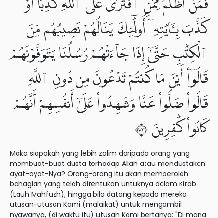
فَمَنْ أَظْلَمُ مِمَّنِ ٱفْتَرَىٰ عَلَى ٱللَّهِ كَذِبًا أَوْ
كَذَّبَ بِـَٔايَٰتِهِۦٓ أُو۟لَٰٓئِكَ يَنَالُهُمْ نَصِيبُهُم مِّنَ
ٱلْكِتَٰبِ حَتَّىٰٓ إِذَا جَآءَتْهُمْ رُسُلُنَا يَتَوَفَّوْنَهُمْ
قَالُوٓا۟ أَيْنَ مَا كُنتُمْ تَدْعُونَ مِن دُونِ ٱللَّهِ
قَالُوا۟ ضَلُّوا۟ عَنَّا وَشَهِدُوا۟ عَلَىٰٓ أَنفُسِهِمْ أَنَّهُمْ
كَانُوا۟ كَٰفِرِينَ ٣٧
Maka siapakah yang lebih zalim daripada orang yang
membuat-buat dusta terhadap Allah atau mendustakan
ayat-ayat-Nya? Orang-orang itu akan memperoleh
bahagian yang telah ditentukan untuknya dalam Kitab
(Lauh Mahfuzh); hingga bila datang kepada mereka
utusan-utusan Kami (malaikat) untuk mengambil
nyawanya, (di waktu itu) utusan Kami bertanya: "Di mana