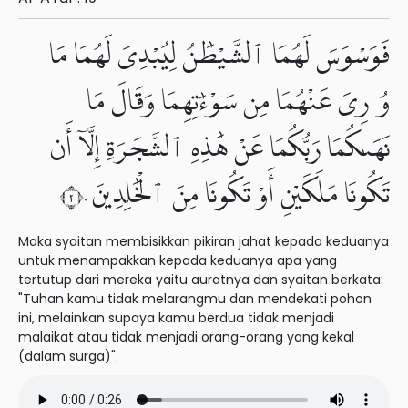
فَوَسْوَسَ لَهُمَا ٱلشَّيْطَٰنُ لِيُبْدِىَ لَهُمَا مَا
وُۥرِىَ عَنْهُمَا مِن سَوْءَٰتِهِمَا وَقَالَ مَا
نَهَىٰكُمَا رَبُّكُمَا عَنْ هَٰذِهِ ٱلشَّجَرَةِ إِلَّآ أَن
تَكُونَا مَلَكَيْنِ أَوْ تَكُونَا مِنَ ٱلْخَٰلِدِينَ ٢٠
Maka syaitan membisikkan pikiran jahat kepada keduanya
untuk menampakkan kepada keduanya apa yang
tertutup dari mereka yaitu auratnya dan syaitan berkata:
"Tuhan kamu tidak melarangmu dan mendekati pohon
ini, melainkan supaya kamu berdua tidak menjadi
malaikat atau tidak menjadi orang-orang yang kekal
(dalam surga)".