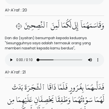
Al-A'raf : 20
وَقَاسَمَهُمَآ إِنِّى لَكُمَا لَمِنَ ٱلنَّٰصِحِينَ ٢١
Dan dia (syaitan) bersumpah kepada keduanya.
"Sesungguhnya saya adalah termasuk orang yang
memberi nasehat kepada kamu berdua",
Al-A'raf : 21
فَدَلَّىٰهُمَا بِغُرُورٍ فَلَمَّا ذَاقَا ٱلشَّجَرَةَ بَدَتْ
لَهُمَا سَوْءَٰتُهُمَا وَطَفِقَا يَخْصِفَانِ عَلَيْهِمَا مِن