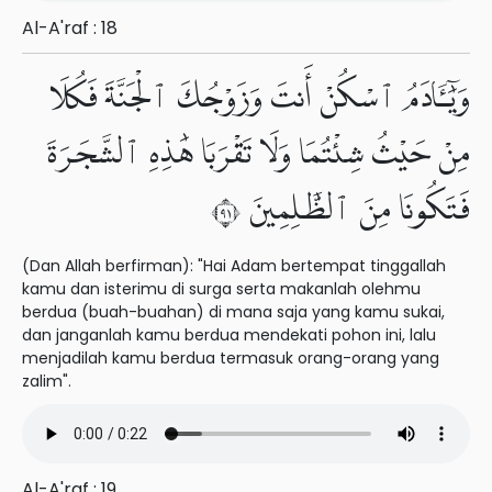
Al-A'raf : 18
وَيَٰٓـَٔادَمُ ٱسْكُنْ أَنتَ وَزَوْجُكَ ٱلْجَنَّةَ فَكُلَا
مِنْ حَيْثُ شِئْتُمَا وَلَا تَقْرَبَا هَٰذِهِ ٱلشَّجَرَةَ
فَتَكُونَا مِنَ ٱلظَّٰلِمِينَ ١٩
(Dan Allah berfirman): "Hai Adam bertempat tinggallah
kamu dan isterimu di surga serta makanlah olehmu
berdua (buah-buahan) di mana saja yang kamu sukai,
dan janganlah kamu berdua mendekati pohon ini, lalu
menjadilah kamu berdua termasuk orang-orang yang
zalim".
Al-A'raf : 19