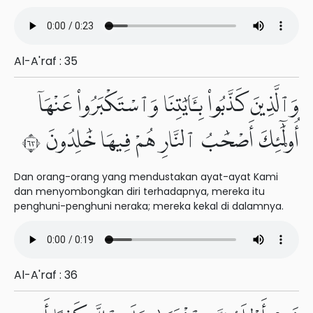
Al-A'raf : 35
وَٱلَّذِينَ كَذَّبُوا۟ بِـَٔايَٰتِنَا وَٱسْتَكْبَرُوا۟ عَنْهَآ
أُو۟لَٰٓئِكَ أَصْحَٰبُ ٱلنَّارِ هُمْ فِيهَا خَٰلِدُونَ ٣٦
Dan orang-orang yang mendustakan ayat-ayat Kami
dan menyombongkan diri terhadapnya, mereka itu
penghuni-penghuni neraka; mereka kekal di dalamnya.
Al-A'raf : 36