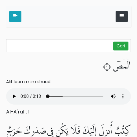
الٓمٓصٓ ١
Alif laam mim shaad.
Al-A'raf : 1
كِتَٰبٌ أُنزِلَ إِلَيْكَ فَلَا يَكُن فِى صَدْرِكَ حَرَجٌ