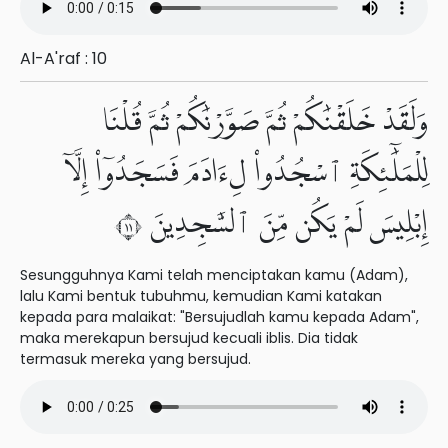
Al-A'raf : 10
وَلَقَدْ خَلَقْنَٰكُمْ ثُمَّ صَوَّرْنَٰكُمْ ثُمَّ قُلْنَا
لِلْمَلَٰٓئِكَةِ ٱسْجُدُوا۟ لِءَادَمَ فَسَجَدُوٓا۟ إِلَّآ
إِبْلِيسَ لَمْ يَكُن مِّنَ ٱلسَّٰجِدِينَ ١١
Sesungguhnya Kami telah menciptakan kamu (Adam),
lalu Kami bentuk tubuhmu, kemudian Kami katakan
kepada para malaikat: "Bersujudlah kamu kepada Adam",
maka merekapun bersujud kecuali iblis. Dia tidak
termasuk mereka yang bersujud.