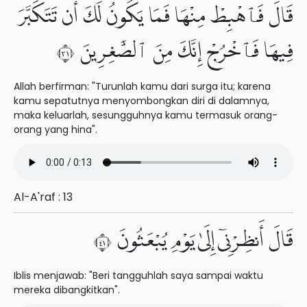
قَالَ فَٱهْبِطْ مِنْهَا فَمَا يَكُونُ لَكَ أَن تَتَكَبَّرَ
فِيهَا فَٱخْرُجْ إِنَّكَ مِنَ ٱلصَّٰغِرِينَ ١٣
Allah berfirman: "Turunlah kamu dari surga itu; karena
kamu sepatutnya menyombongkan diri di dalamnya,
maka keluarlah, sesungguhnya kamu termasuk orang-
orang yang hina".
Al-A'raf : 13
قَالَ أَنظِرْنِىٓ إِلَىٰ يَوْمِ يُبْعَثُونَ ١٤
Iblis menjawab: "Beri tangguhlah saya sampai waktu
mereka dibangkitkan".