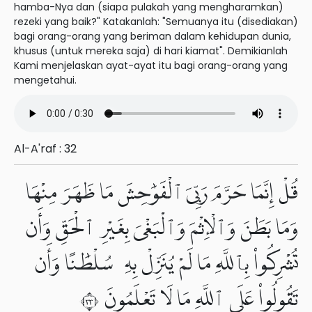
hamba-Nya dan (siapa pulakah yang mengharamkan)
rezeki yang baik?" Katakanlah: "Semuanya itu (disediakan)
bagi orang-orang yang beriman dalam kehidupan dunia,
khusus (untuk mereka saja) di hari kiamat". Demikianlah
Kami menjelaskan ayat-ayat itu bagi orang-orang yang
mengetahui.
Al-A'raf : 32
قُلْ إِنَّمَا حَرَّمَ رَبِّىَ ٱلْفَوَٰحِشَ مَا ظَهَرَ مِنْهَا
وَمَا بَطَنَ وَٱلْإِثْمَ وَٱلْبَغْىَ بِغَيْرِ ٱلْحَقِّ وَأَن
تُشْرِكُوا۟ بِٱللَّهِ مَا لَمْ يُنَزِّلْ بِهِۦ سُلْطَٰنًا وَأَن
تَقُولُوا۟ عَلَى ٱللَّهِ مَا لَا تَعْلَمُونَ ٣٣