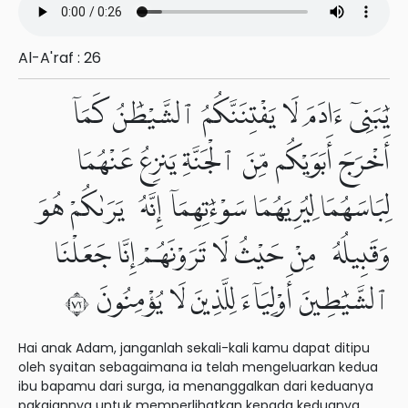
Al-A'raf : 26
يَٰبَنِىٓ ءَادَمَ لَا يَفْتِنَنَّكُمُ ٱلشَّيْطَٰنُ كَمَآ
أَخْرَجَ أَبَوَيْكُم مِّنَ ٱلْجَنَّةِ يَنزِعُ عَنْهُمَا
لِبَاسَهُمَا لِيُرِيَهُمَا سَوْءَٰتِهِمَآ إِنَّهُۥ يَرَىٰكُمْ هُوَ
وَقَبِيلُهُۥ مِنْ حَيْثُ لَا تَرَوْنَهُمْ إِنَّا جَعَلْنَا
ٱلشَّيَٰطِينَ أَوْلِيَآءَ لِلَّذِينَ لَا يُؤْمِنُونَ ٢٧
Hai anak Adam, janganlah sekali-kali kamu dapat ditipu
oleh syaitan sebagaimana ia telah mengeluarkan kedua
ibu bapamu dari surga, ia menanggalkan dari keduanya
pakaiannya untuk memperlihatkan kepada keduanya