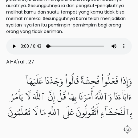
auratnya. Sesungguhnya ia dan pengikut-pengikutnya
melihat kamu dan suatu tempat yang kamu tidak bisa
melihat mereka. Sesungguhnya Kami telah menjadikan
syaitan-syaitan itu pemimpin-pemimpim bagi orang-
orang yang tidak beriman.
Al-A'raf : 27
وَإِذَا فَعَلُوا۟ فَٰحِشَةً قَالُوا۟ وَجَدْنَا عَلَيْهَآ
ءَابَآءَنَا وَٱللَّهُ أَمَرَنَا بِهَا قُلْ إِنَّ ٱللَّهَ لَا يَأْمُرُ
بِٱلْفَحْشَآءِ أَتَقُولُونَ عَلَى ٱللَّهِ مَا لَا تَعْلَمُونَ
٢٨