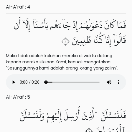
Al-A'raf : 4
فَمَا كَانَ دَعْوَىٰهُمْ إِذْ جَآءَهُم بَأْسُنَآ إِلَّآ أَن
قَالُوٓا۟ إِنَّا كُنَّا ظَٰلِمِينَ ٥
Maka tidak adalah keluhan mereka di waktu datang
kepada mereka siksaan Kami, kecuali mengatakan:
"Sesungguhnya kami adalah orang-orang yang zalim".
Al-A'raf : 5
فَلَنَسْـَٔلَنَّ ٱلَّذِينَ أُرْسِلَ إِلَيْهِمْ وَلَنَسْـَٔلَنَّ
ٱلْمُرْسَلِينَ ٦