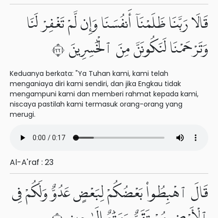
قَالَا رَبَّنَا ظَلَمْنَآ أَنفُسَنَا وَإِن لَّمْ تَغْفِرْ لَنَا
وَتَرْحَمْنَا لَنَكُونَنَّ مِنَ ٱلْخَٰسِرِينَ ٢٣
Keduanya berkata: "Ya Tuhan kami, kami telah
menganiaya diri kami sendiri, dan jika Engkau tidak
mengampuni kami dan memberi rahmat kepada kami,
niscaya pastilah kami termasuk orang-orang yang
merugi.
Al-A'raf : 23
قَالَ ٱهْبِطُوا۟ بَعْضُكُمْ لِبَعْضٍ عَدُوٌّ وَلَكُمْ فِى