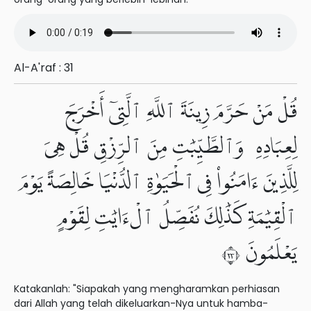
Al-A'raf : 31
قُلْ مَنْ حَرَّمَ زِينَةَ ٱللَّهِ ٱلَّتِىٓ أَخْرَجَ
لِعِبَادِهِۦ وَٱلطَّيِّبَٰتِ مِنَ ٱلرِّزْقِ قُلْ هِىَ
لِلَّذِينَ ءَامَنُوا۟ فِى ٱلْحَيَوٰةِ ٱلدُّنْيَا خَالِصَةً يَوْمَ
ٱلْقِيَٰمَةِ كَذَٰلِكَ نُفَصِّلُ ٱلْءَايَٰتِ لِقَوْمٍ
يَعْلَمُونَ ٣٢
Katakanlah: "Siapakah yang mengharamkan perhiasan
dari Allah yang telah dikeluarkan-Nya untuk hamba-