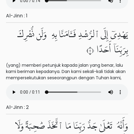
Al-Jinn : 1
يَهْدِىٓ إِلَى ٱلرُّشْدِ فَـَٔامَنَّا بِهِۦ وَلَن نُّشْرِكَ
بِرَبِّنَآ أَحَدًا ٢
(yang) memberi petunjuk kapada jalan yang benar, lalu
kami beriman kepadanya. Dan kami sekali-kali tidak akan
mempersekutukan seseorangpun dengan Tuhan kami,
Al-Jinn : 2
وَأَنَّهُۥ تَعَٰلَىٰ جَدُّ رَبِّنَا مَا ٱتَّخَذَ صَٰحِبَةً وَلَا