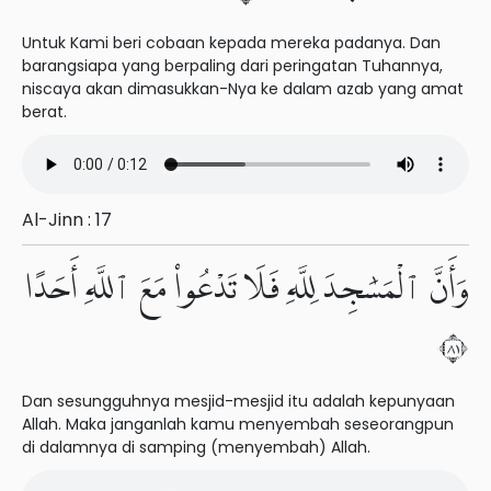
Untuk Kami beri cobaan kepada mereka padanya. Dan
barangsiapa yang berpaling dari peringatan Tuhannya,
niscaya akan dimasukkan-Nya ke dalam azab yang amat
berat.
Al-Jinn : 17
وَأَنَّ ٱلْمَسَٰجِدَ لِلَّهِ فَلَا تَدْعُوا۟ مَعَ ٱللَّهِ أَحَدًا
١٨
Dan sesungguhnya mesjid-mesjid itu adalah kepunyaan
Allah. Maka janganlah kamu menyembah seseorangpun
di dalamnya di samping (menyembah) Allah.