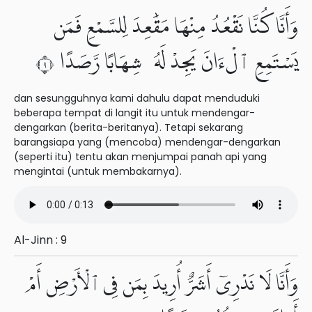
وَأَنَّا كُنَّا نَقْعُدُ مِنْهَا مَقَٰعِدَ لِلسَّمْعِ فَمَن
يَسْتَمِعِ ٱلْءَانَ يَجِدْ لَهُۥ شِهَابًا رَّصَدًا ٩
dan sesungguhnya kami dahulu dapat menduduki
beberapa tempat di langit itu untuk mendengar-
dengarkan (berita-beritanya). Tetapi sekarang
barangsiapa yang (mencoba) mendengar-dengarkan
(seperti itu) tentu akan menjumpai panah api yang
mengintai (untuk membakarnya).
Al-Jinn : 9
وَأَنَّا لَا نَدْرِىٓ أَشَرٌّ أُرِيدَ بِمَن فِى ٱلْأَرْضِ أَمْ