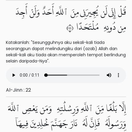
قُلْ إِنِّى لَن يُجِيرَنِى مِنَ ٱللَّهِ أَحَدٌ وَلَنْ أَجِدَ
مِن دُونِهِۦ مُلْتَحَدًا ٢٢
Katakanlah: "Sesungguhnya aku sekali-kali tiada
seorangpun dapat melindungiku dari (azab) Allah dan
sekali-kali aku tiada akan memperoleh tempat berlindung
selain daripada-Nya".
Al-Jinn : 22
إِلَّا بَلَٰغًا مِّنَ ٱللَّهِ وَرِسَٰلَٰتِهِۦ وَمَن يَعْصِ ٱللَّهَ
وَرَسُولَهُۥ فَإِنَّ لَهُۥ نَارَ جَهَنَّمَ خَٰلِدِينَ فِيهَآ