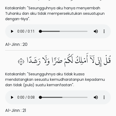
Katakanlah: "Sesungguhnya aku hanya menyembah
Tuhanku dan aku tidak mempersekutukan sesuatupun
dengan-Nya".
Al-Jinn : 20
قُلْ إِنِّى لَآ أَمْلِكُ لَكُمْ ضَرًّا وَلَا رَشَدًا ٢١
Katakanlah: "Sesungguhnya aku tidak kuasa
mendatangkan sesuatu kemudharatanpun kepadamu
dan tidak (pula) suatu kemanfaatan".
Al-Jinn : 21