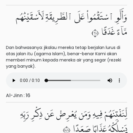
وَأَلَّوِ ٱسْتَقَٰمُوا۟ عَلَى ٱلطَّرِيقَةِ لَأَسْقَيْنَٰهُم
مَّآءً غَدَقًا ١٦
Dan bahwasanya: jikalau mereka tetap berjalan lurus di
atas jalan itu (agama Islam), benar-benar Kami akan
memberi minum kepada mereka air yang segar (rezeki
yang banyak).
Al-Jinn : 16
لِّنَفْتِنَهُمْ فِيهِ وَمَن يُعْرِضْ عَن ذِكْرِ رَبِّهِۦ
يَسْلُكْهُ عَذَابًا صَعَدًا ١٧