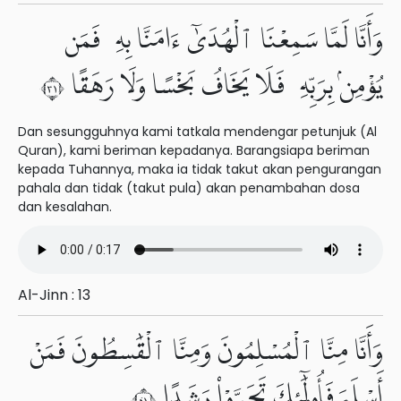
وَأَنَّا لَمَّا سَمِعْنَا ٱلْهُدَىٰٓ ءَامَنَّا بِهِۦ فَمَن
يُؤْمِنۢ بِرَبِّهِۦ فَلَا يَخَافُ بَخْسًا وَلَا رَهَقًا ١٣
Dan sesungguhnya kami tatkala mendengar petunjuk (Al
Quran), kami beriman kepadanya. Barangsiapa beriman
kepada Tuhannya, maka ia tidak takut akan pengurangan
pahala dan tidak (takut pula) akan penambahan dosa
dan kesalahan.
Al-Jinn : 13
وَأَنَّا مِنَّا ٱلْمُسْلِمُونَ وَمِنَّا ٱلْقَٰسِطُونَ فَمَنْ
أَسْلَمَ فَأُو۟لَٰٓئِكَ تَحَرَّوْا۟ رَشَدًا ١٤