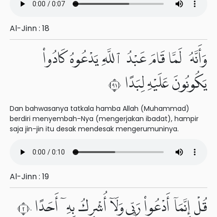
Al-Jinn : 18
وَأَنَّهُۥ لَمَّا قَامَ عَبْدُ ٱللَّهِ يَدْعُوهُ كَادُوا۟
يَكُونُونَ عَلَيْهِ لِبَدًا ١٩
Dan bahwasanya tatkala hamba Allah (Muhammad)
berdiri menyembah-Nya (mengerjakan ibadat), hampir
saja jin-jin itu desak mendesak mengerumuninya.
Al-Jinn : 19
قُلْ إِنَّمَآ أَدْعُوا۟ رَبِّى وَلَآ أُشْرِكُ بِهِۦٓ أَحَدًا ٢٠