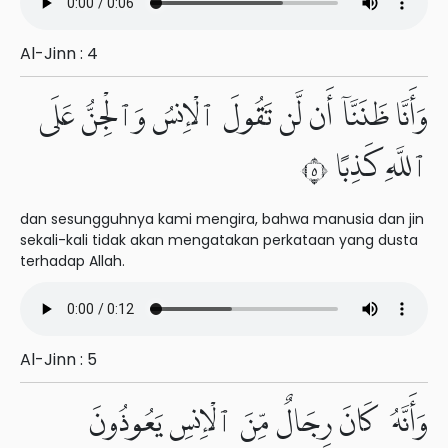
Al-Jinn : 4
وَأَنَّا ظَنَنَّآ أَن لَّن تَقُولَ ٱلْإِنسُ وَٱلْجِنُّ عَلَى
ٱللَّهِ كَذِبًا ٥
dan sesungguhnya kami mengira, bahwa manusia dan jin
sekali-kali tidak akan mengatakan perkataan yang dusta
terhadap Allah.
Al-Jinn : 5
وَأَنَّهُۥ كَانَ رِجَالٌ مِّنَ ٱلْإِنسِ يَعُوذُونَ