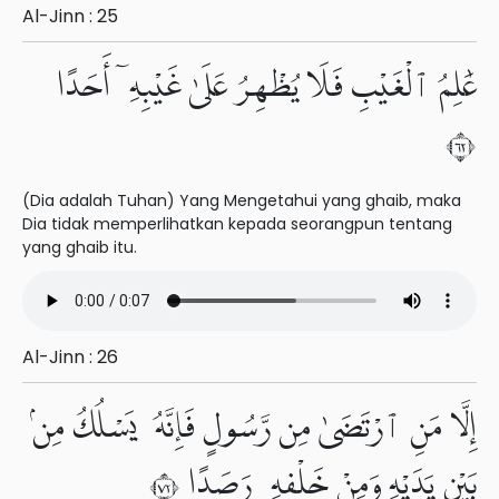
Al-Jinn : 25
عَٰلِمُ ٱلْغَيْبِ فَلَا يُظْهِرُ عَلَىٰ غَيْبِهِۦٓ أَحَدًا
٢٦
(Dia adalah Tuhan) Yang Mengetahui yang ghaib, maka
Dia tidak memperlihatkan kepada seorangpun tentang
yang ghaib itu.
Al-Jinn : 26
إِلَّا مَنِ ٱرْتَضَىٰ مِن رَّسُولٍ فَإِنَّهُۥ يَسْلُكُ مِنۢ
بَيْنِ يَدَيْهِ وَمِنْ خَلْفِهِۦ رَصَدًا ٢٧