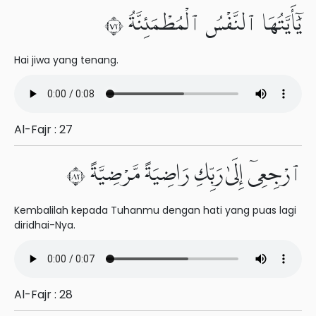
يَٰٓأَيَّتُهَا ٱلنَّفْسُ ٱلْمُطْمَئِنَّةُ ٢٧
Hai jiwa yang tenang.
Al-Fajr : 27
ٱرْجِعِىٓ إِلَىٰ رَبِّكِ رَاضِيَةً مَّرْضِيَّةً ٢٨
Kembalilah kepada Tuhanmu dengan hati yang puas lagi
diridhai-Nya.
Al-Fajr : 28