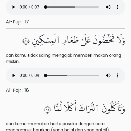
Al-Fajr : 17
وَلَا تَحَٰٓضُّونَ عَلَىٰ طَعَامِ ٱلْمِسْكِينِ ١٨
dan kamu tidak saling mengajak memberi makan orang
miskin,
Al-Fajr : 18
وَتَأْكُلُونَ ٱلتُّرَاثَ أَكْلًا لَّمًّا ١٩
dan kamu memakan harta pusaka dengan cara
mencampur baurkan (yang halal dan yang bathil),