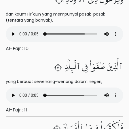
dan kaum Fir´aun yang mempunyai pasak-pasak
(tentara yang banyak),
Al-Fajr : 10
ٱلَّذِينَ طَغَوْا۟ فِى ٱلْبِلَٰدِ ١١
yang berbuat sewenang-wenang dalam negeri,
Al-Fajr : 11
فَأَكْثَرُوا۟ فِيهَا ٱلْفَسَادَ ١٢