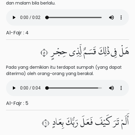
dan malam bila berlalu.
Al-Fajr : 4
هَلْ فِى ذَٰلِكَ قَسَمٌ لِّذِى حِجْرٍ ٥
Pada yang demikian itu terdapat sumpah (yang dapat
diterima) oleh orang-orang yang berakal.
Al-Fajr : 5
أَلَمْ تَرَ كَيْفَ فَعَلَ رَبُّكَ بِعَادٍ ٦