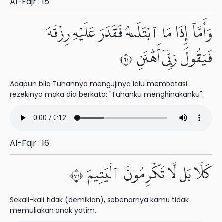
Al-Fajr : 15
وَأَمَّآ إِذَا مَا ٱبْتَلَىٰهُ فَقَدَرَ عَلَيْهِ رِزْقَهُۥ
فَيَقُولُ رَبِّىٓ أَهَٰنَنِ ١٦
Adapun bila Tuhannya mengujinya lalu membatasi
rezekinya maka dia berkata: "Tuhanku menghinakanku".
Al-Fajr : 16
كَلَّا بَل لَّا تُكْرِمُونَ ٱلْيَتِيمَ ١٧
Sekali-kali tidak (demikian), sebenarnya kamu tidak
memuliakan anak yatim,