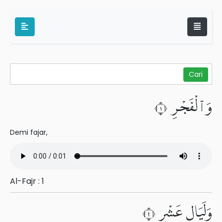
وَٱلْفَجْرِ ١
Demi fajar,
Al-Fajr : 1
وَلَيَالٍ عَشْرٍ ٢