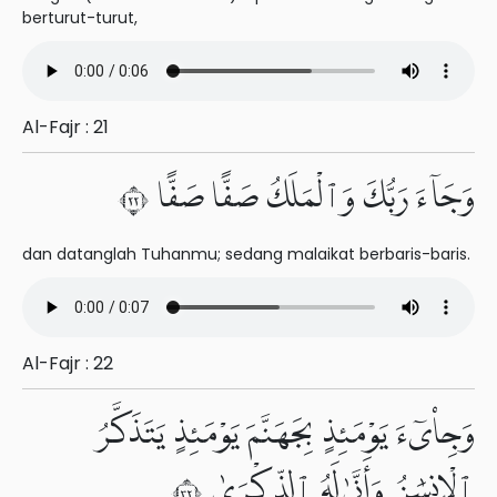
berturut-turut,
Al-Fajr : 21
وَجَآءَ رَبُّكَ وَٱلْمَلَكُ صَفًّا صَفًّا ٢٢
dan datanglah Tuhanmu; sedang malaikat berbaris-baris.
Al-Fajr : 22
وَجِا۟ىٓءَ يَوْمَئِذٍۭ بِجَهَنَّمَ يَوْمَئِذٍ يَتَذَكَّرُ
ٱلْإِنسَٰنُ وَأَنَّىٰ لَهُ ٱلذِّكْرَىٰ ٢٣