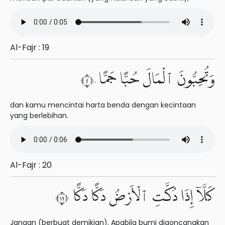
Al-Fajr : 19
وَتُحِبُّونَ ٱلْمَالَ حُبًّا جَمًّا ٢٠
dan kamu mencintai harta benda dengan kecintaan
yang berlebihan.
Al-Fajr : 20
كَلَّآ إِذَا دُكَّتِ ٱلْأَرْضُ دَكًّا دَكًّا ٢١
Jangan (berbuat demikian). Apabila bumi digoncangkan