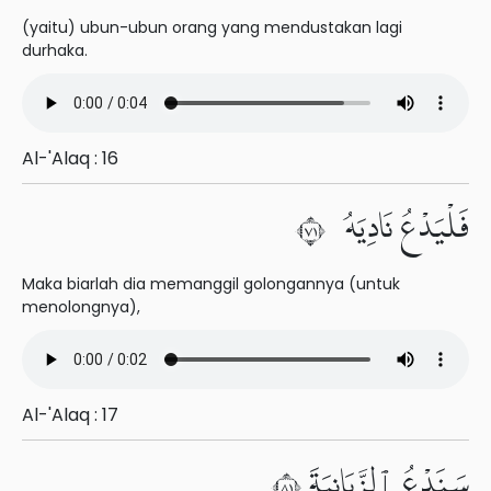
(yaitu) ubun-ubun orang yang mendustakan lagi
durhaka.
Al-'Alaq : 16
فَلْيَدْعُ نَادِيَهُۥ ١٧
Maka biarlah dia memanggil golongannya (untuk
menolongnya),
Al-'Alaq : 17
سَنَدْعُ ٱلزَّبَانِيَةَ ١٨