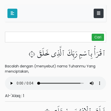
ٱقْرَأْ بِٱسْمِ رَبِّكَ ٱلَّذِى خَلَقَ ١
Bacalah dengan (menyebut) nama Tuhanmu Yang
menciptakan,
Al-'Alaq : 1