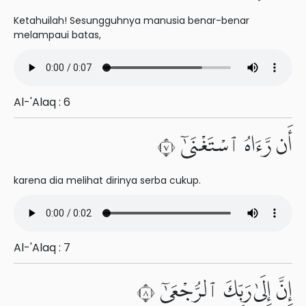
Ketahuilah! Sesungguhnya manusia benar-benar
melampaui batas,
Al-'Alaq : 6
أَن رَّءَاهُ ٱسْتَغْنَىٰٓ ٧
karena dia melihat dirinya serba cukup.
Al-'Alaq : 7
إِنَّ إِلَىٰ رَبِّكَ ٱلرُّجْعَىٰٓ ٨