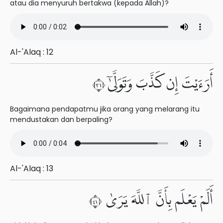
atau dia menyuruh bertakwa (kepada Allah)?
Al-'Alaq : 12
أَرَءَيْتَ إِن كَذَّبَ وَتَوَلَّىٰٓ ١٣
Bagaimana pendapatmu jika orang yang melarang itu
mendustakan dan berpaling?
Al-'Alaq : 13
أَلَمْ يَعْلَم بِأَنَّ ٱللَّهَ يَرَىٰ ١٤