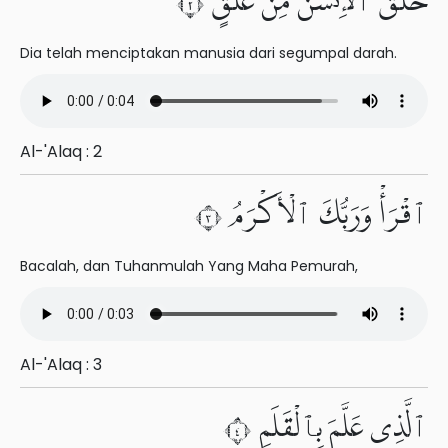
خَلَقَ ٱلْإِنسَٰنَ مِنْ عَلَقٍ ٢
Dia telah menciptakan manusia dari segumpal darah.
Al-'Alaq : 2
ٱقْرَأْ وَرَبُّكَ ٱلْأَكْرَمُ ٣
Bacalah, dan Tuhanmulah Yang Maha Pemurah,
Al-'Alaq : 3
ٱلَّذِى عَلَّمَ بِٱلْقَلَمِ ٤