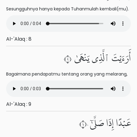
Sesungguhnya hanya kepada Tuhanmulah kembali(mu).
Al-'Alaq : 8
أَرَءَيْتَ ٱلَّذِى يَنْهَىٰ ٩
Bagaimana pendapatmu tentang orang yang melarang,
Al-'Alaq : 9
عَبْدًا إِذَا صَلَّىٰٓ ١٠