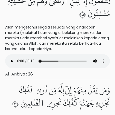
يَشْفَعُونَ إِلَّا لِمَنِ ٱرْتَضَىٰ وَهُم مِّنْ خَشْيَتِهِۦ
مُشْفِقُونَ ٢٨
Allah mengetahui segala sesuatu yang dihadapan
mereka (malaikat) dan yang di belakang mereka, dan
mereka tiada memberi syafa´at melainkan kepada orang
yang diridhai Allah, dan mereka itu selalu berhati-hati
karena takut kepada-Nya.
Al-Anbiya : 28
وَمَن يَقُلْ مِنْهُمْ إِنِّىٓ إِلَٰهٌ مِّن دُونِهِۦ فَذَٰلِكَ
نَجْزِيهِ جَهَنَّمَ كَذَٰلِكَ نَجْزِى ٱلظَّٰلِمِينَ ٢٩