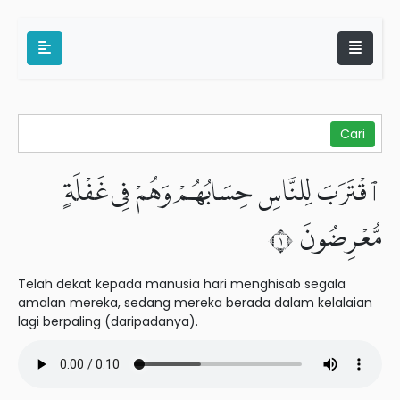
ٱقْتَرَبَ لِلنَّاسِ حِسَابُهُمْ وَهُمْ فِى غَفْلَةٍ
مُّعْرِضُونَ ١
Telah dekat kepada manusia hari menghisab segala
amalan mereka, sedang mereka berada dalam kelalaian
lagi berpaling (daripadanya).