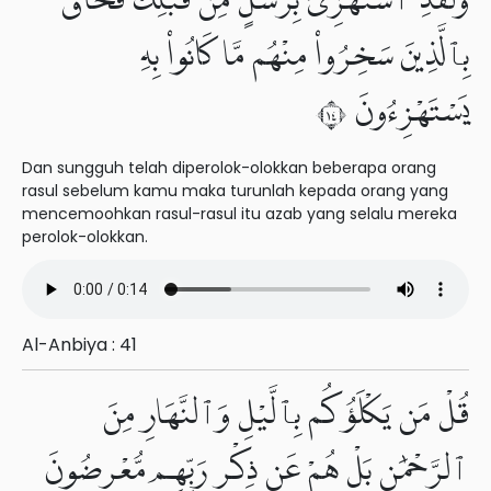
وَلَقَدِ ٱسْتُهْزِئَ بِرُسُلٍ مِّن قَبْلِكَ فَحَاقَ
بِٱلَّذِينَ سَخِرُوا۟ مِنْهُم مَّا كَانُوا۟ بِهِۦ
يَسْتَهْزِءُونَ ٤١
Dan sungguh telah diperolok-olokkan beberapa orang
rasul sebelum kamu maka turunlah kepada orang yang
mencemoohkan rasul-rasul itu azab yang selalu mereka
perolok-olokkan.
Al-Anbiya : 41
قُلْ مَن يَكْلَؤُكُم بِٱلَّيْلِ وَٱلنَّهَارِ مِنَ
ٱلرَّحْمَٰنِ بَلْ هُمْ عَن ذِكْرِ رَبِّهِم مُّعْرِضُونَ