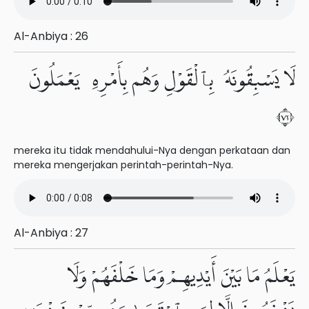
Al-Anbiya : 26
لَا يَسْبِقُونَهُۥ بِٱلْقَوْلِ وَهُم بِأَمْرِهِۦ يَعْمَلُونَ
٢٧
mereka itu tidak mendahului-Nya dengan perkataan dan
mereka mengerjakan perintah-perintah-Nya.
Al-Anbiya : 27
يَعْلَمُ مَا بَيْنَ أَيْدِيهِمْ وَمَا خَلْفَهُمْ وَلَا