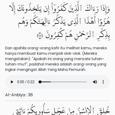
وَإِذَا رَءَاكَ ٱلَّذِينَ كَفَرُوٓا۟ إِن يَتَّخِذُونَكَ إِلَّا
هُزُوًا أَهَٰذَا ٱلَّذِى يَذْكُرُ ءَالِهَتَكُمْ وَهُم
بِذِكْرِ ٱلرَّحْمَٰنِ هُمْ كَٰفِرُونَ ٣٦
Dan apahila orang-orang kafir itu melihat kamu, mereka
hanya membuat kamu menjadi olok-olok. (Mereka
mengatakan): "Apakah ini orang yang mencela tuhan-
tuhan-mu?", padahal mereka adaIah orang-orang yang
ingkar mengingat Allah Yang Maha Pemurah.
Al-Anbiya : 36
خُلِقَ ٱلْإِنسَٰنُ مِنْ عَجَلٍ سَأُو۟رِيكُمْ ءَايَٰتِى