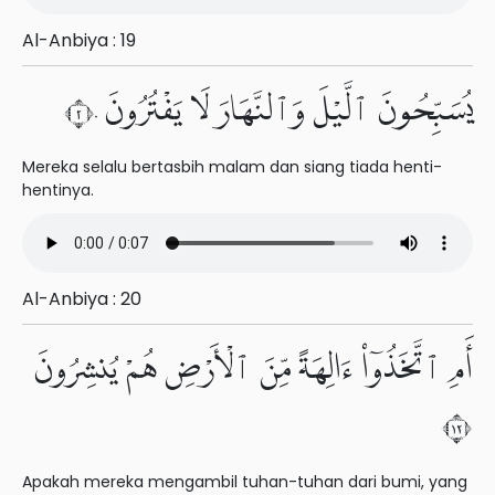
Al-Anbiya : 19
يُسَبِّحُونَ ٱلَّيْلَ وَٱلنَّهَارَ لَا يَفْتُرُونَ ٢٠
Mereka selalu bertasbih malam dan siang tiada henti-
hentinya.
Al-Anbiya : 20
أَمِ ٱتَّخَذُوٓا۟ ءَالِهَةً مِّنَ ٱلْأَرْضِ هُمْ يُنشِرُونَ
٢١
Apakah mereka mengambil tuhan-tuhan dari bumi, yang