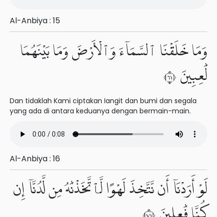
Al-Anbiya : 15
وَمَا خَلَقْنَا ٱلسَّمَآءَ وَٱلْأَرْضَ وَمَا بَيْنَهُمَا
لَٰعِبِينَ ١٦
Dan tidaklah Kami ciptakan Iangit dan bumi dan segala
yang ada di antara keduanya dengan bermain-main.
Al-Anbiya : 16
لَوْ أَرَدْنَآ أَن نَّتَّخِذَ لَهْوًا لَّٱتَّخَذْنَٰهُ مِن لَّدُنَّآ إِن
كُنَّا فَٰعِلِينَ ١٧