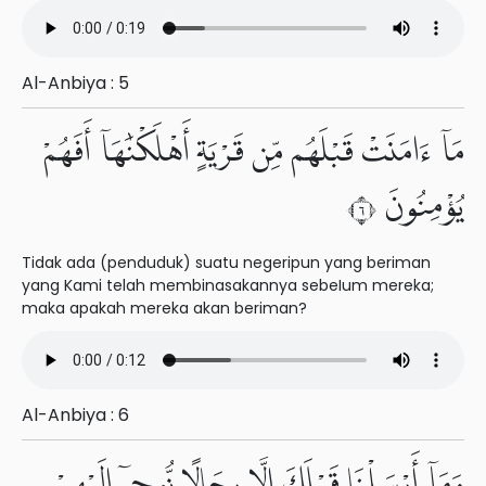
Al-Anbiya : 5
مَآ ءَامَنَتْ قَبْلَهُم مِّن قَرْيَةٍ أَهْلَكْنَٰهَآ أَفَهُمْ
يُؤْمِنُونَ ٦
Tidak ada (penduduk) suatu negeripun yang beriman
yang Kami telah membinasakannya sebeIum mereka;
maka apakah mereka akan beriman?
Al-Anbiya : 6
وَمَآ أَرْسَلْنَا قَبْلَكَ إِلَّا رِجَالًا نُّوحِىٓ إِلَيْهِمْ