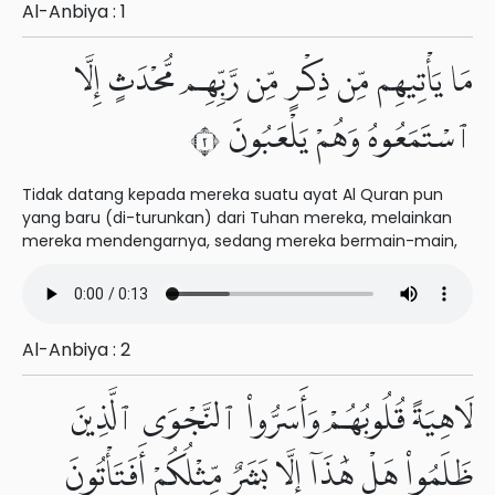
Al-Anbiya : 1
مَا يَأْتِيهِم مِّن ذِكْرٍ مِّن رَّبِّهِم مُّحْدَثٍ إِلَّا
ٱسْتَمَعُوهُ وَهُمْ يَلْعَبُونَ ٢
Tidak datang kepada mereka suatu ayat Al Quran pun
yang baru (di-turunkan) dari Tuhan mereka, melainkan
mereka mendengarnya, sedang mereka bermain-main,
Al-Anbiya : 2
لَاهِيَةً قُلُوبُهُمْ وَأَسَرُّوا۟ ٱلنَّجْوَى ٱلَّذِينَ
ظَلَمُوا۟ هَلْ هَٰذَآ إِلَّا بَشَرٌ مِّثْلُكُمْ أَفَتَأْتُونَ