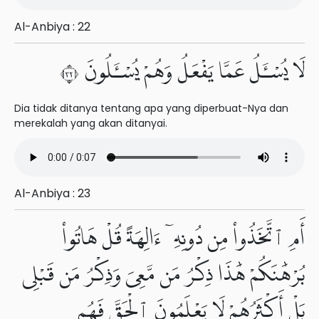
Al-Anbiya : 22
لَا يُسْـَٔلُ عَمَّا يَفْعَلُ وَهُمْ يُسْـَٔلُونَ ٢٣
Dia tidak ditanya tentang apa yang diperbuat-Nya dan
merekalah yang akan ditanyai.
Al-Anbiya : 23
أَمِ ٱتَّخَذُوا۟ مِن دُونِهِۦٓ ءَالِهَةً قُلْ هَاتُوا۟
بُرْهَٰنَكُمْ هَٰذَا ذِكْرُ مَن مَّعِىَ وَذِكْرُ مَن قَبْلِى
بَلْ أَكْثَرُهُمْ لَا يَعْلَمُونَ ٱلْحَقَّ فَهُم