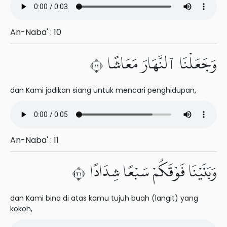
An-Naba' : 10
وَجَعَلْنَا ٱلنَّهَارَ مَعَاشًا ١١
dan Kami jadikan siang untuk mencari penghidupan,
An-Naba' : 11
وَبَنَيْنَا فَوْقَكُمْ سَبْعًا شِدَادًا ١٢
dan Kami bina di atas kamu tujuh buah (langit) yang
kokoh,