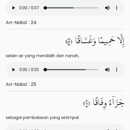
An-Naba' : 24
إِلَّا حَمِيمًا وَغَسَّاقًا ٢٥
selain air yang mendidih dan nanah,
An-Naba' : 25
جَزَآءً وِفَاقًا ٢٦
sebagai pambalasan yang setimpal.