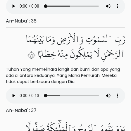
An-Naba' : 36
رَّبِّ ٱلسَّمَٰوَٰتِ وَٱلْأَرْضِ وَمَا بَيْنَهُمَا
ٱلرَّحْمَٰنِ لَا يَمْلِكُونَ مِنْهُ خِطَابًا ٣٧
Tuhan Yang memelihara langit dan bumi dan apa yang
ada di antara keduanya; Yang Maha Pemurah. Mereka
tidak dapat berbicara dengan Dia.
An-Naba' : 37
يَوْمَ يَقُومُ ٱلرُّوحُ وَٱلْمَلَٰٓئِكَةُ صَفًّا لَّا