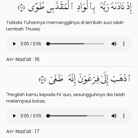
إِذْ نَادَىٰهُ رَبُّهُۥ بِٱلْوَادِ ٱلْمُقَدَّسِ طُوًى ١٦
Tatkala Tuhannya memanggilnya di lembah suci ialah
Lembah Thuwa;
An-Nazi'at : 16
ٱذْهَبْ إِلَىٰ فِرْعَوْنَ إِنَّهُۥ طَغَىٰ ١٧
"Pergilah kamu kepada Fir´aun, sesungguhnya dia telah
melampaui batas,
An-Nazi'at : 17