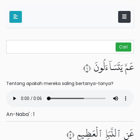
عَمَّ يَتَسَآءَلُونَ ١
Tentang apakah mereka saling bertanya-tanya?
An-Naba' : 1
عَنِ ٱلنَّبَإِ ٱلْعَظِيمِ ٢