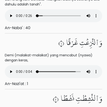
dahulu adalah tanah".
An-Naba' : 40
وَٱلنَّٰزِعَٰتِ غَرْقًا ١
Demi (malaikat-malaikat) yang mencabut (nyawa)
dengan keras,
An-Nazi'at : 1
وَٱلنَّٰشِطَٰتِ نَشْطًا ٢