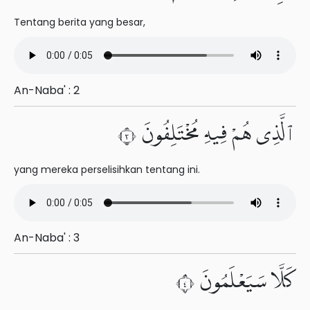
Tentang berita yang besar,
An-Naba' : 2
ٱلَّذِى هُمْ فِيهِ مُخْتَلِفُونَ ٣
yang mereka perselisihkan tentang ini.
An-Naba' : 3
كَلَّا سَيَعْلَمُونَ ٤