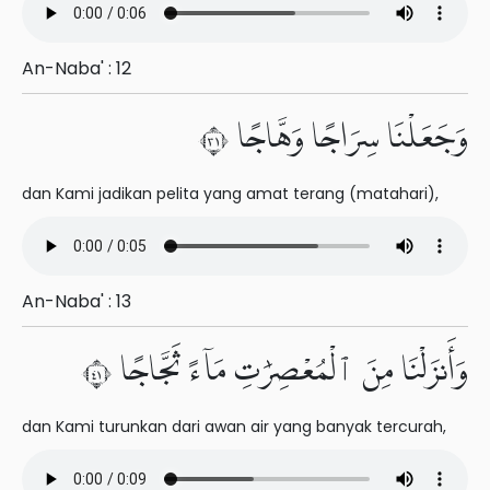
An-Naba' : 12
وَجَعَلْنَا سِرَاجًا وَهَّاجًا ١٣
dan Kami jadikan pelita yang amat terang (matahari),
An-Naba' : 13
وَأَنزَلْنَا مِنَ ٱلْمُعْصِرَٰتِ مَآءً ثَجَّاجًا ١٤
dan Kami turunkan dari awan air yang banyak tercurah,