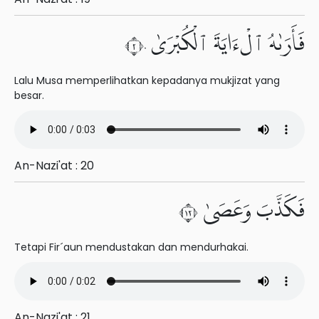
فَأَرَىٰهُ ٱلْءَايَةَ ٱلْكُبْرَىٰ ٢٠
Lalu Musa memperlihatkan kepadanya mukjizat yang
besar.
An-Nazi'at : 20
فَكَذَّبَ وَعَصَىٰ ٢١
Tetapi Fir´aun mendustakan dan mendurhakai.
An-Nazi'at : 21