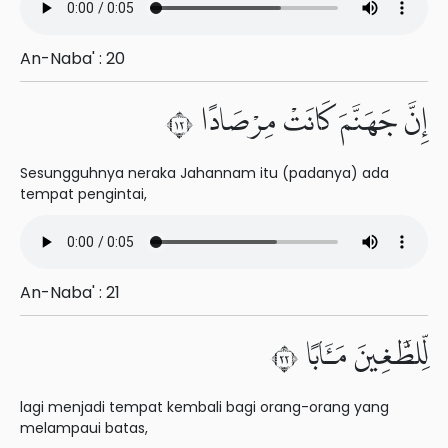
An-Naba' : 20
إِنَّ جَهَنَّمَ كَانَتْ مِرْصَادًا ٢١
Sesungguhnya neraka Jahannam itu (padanya) ada
tempat pengintai,
An-Naba' : 21
لِّلطَّٰغِينَ مَـَٔابًا ٢٢
lagi menjadi tempat kembali bagi orang-orang yang
melampaui batas,