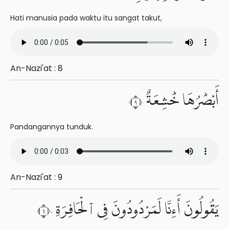
Hati manusia pada waktu itu sangat takut,
An-Nazi'at : 8
أَبْصَٰرُهَا خَٰشِعَةٌ ٩
Pandangannya tunduk.
An-Nazi'at : 9
يَقُولُونَ أَءِنَّا لَمَرْدُودُونَ فِى ٱلْحَافِرَةِ ١٠