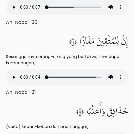
An-Naba' : 30
إِنَّ لِلْمُتَّقِينَ مَفَازًا ٣١
Sesungguhnya orang-orang yang bertakwa mendapat
kemenangan,
An-Naba' : 31
حَدَآئِقَ وَأَعْنَٰبًا ٣٢
(yaitu) kebun-kebun dan buah anggur,