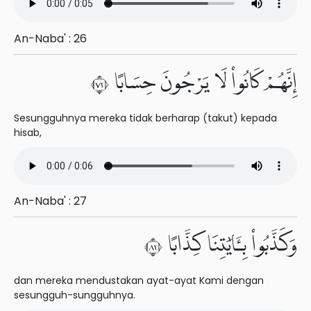
An-Naba' : 26
إِنَّهُمْ كَانُوا۟ لَا يَرْجُونَ حِسَابًا ٢٧
Sesungguhnya mereka tidak berharap (takut) kepada
hisab,
An-Naba' : 27
وَكَذَّبُوا۟ بِـَٔايَٰتِنَا كِذَّابًا ٢٨
dan mereka mendustakan ayat-ayat Kami dengan
sesungguh-sungguhnya.