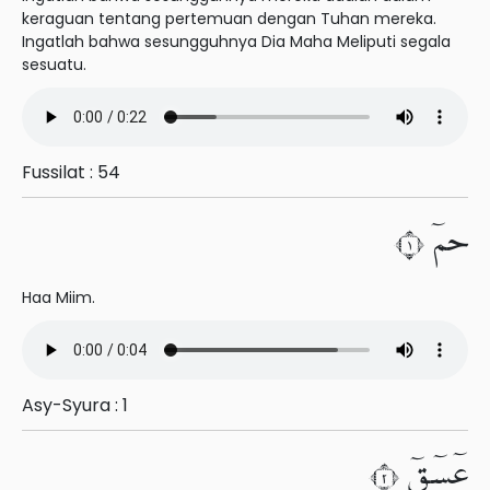
keraguan tentang pertemuan dengan Tuhan mereka.
Ingatlah bahwa sesungguhnya Dia Maha Meliputi segala
sesuatu.
Fussilat : 54
حمٓ ١
Haa Miim.
Asy-Syura : 1
عٓسٓقٓ ٢