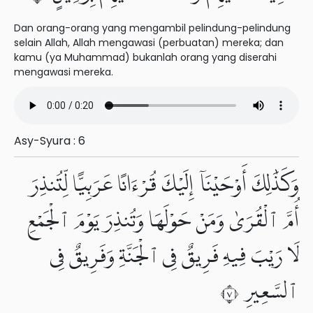
Dan orang-orang yang mengambil pelindung-pelindung
selain Allah, Allah mengawasi (perbuatan) mereka; dan
kamu (ya Muhammad) bukanlah orang yang diserahi
mengawasi mereka.
Asy-Syura : 6
وَكَذَٰلِكَ أَوْحَيْنَآ إِلَيْكَ قُرْءَانًا عَرَبِيًّا لِّتُنذِرَ
أُمَّ ٱلْقُرَىٰ وَمَنْ حَوْلَهَا وَتُنذِرَ يَوْمَ ٱلْجَمْعِ
لَا رَيْبَ فِيهِ فَرِيقٌ فِى ٱلْجَنَّةِ وَفَرِيقٌ فِى
ٱلسَّعِيرِ ٧