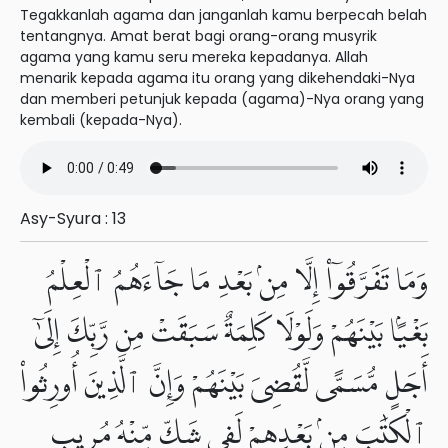
Tegakkanlah agama dan janganlah kamu berpecah belah
tentangnya. Amat berat bagi orang-orang musyrik
agama yang kamu seru mereka kepadanya. Allah
menarik kepada agama itu orang yang dikehendaki-Nya
dan memberi petunjuk kepada (agama)-Nya orang yang
kembali (kepada-Nya).
Asy-Syura : 13
وَمَا تَفَرَّقُوٓا۟ إِلَّا مِنۢ بَعْدِ مَا جَآءَهُمُ ٱلْعِلْمُ
بَغْيًۢا بَيْنَهُمْ وَلَوْلَا كَلِمَةٌ سَبَقَتْ مِن رَّبِّكَ إِلَىٰٓ
أَجَلٍ مُّسَمًّى لَّقُضِىَ بَيْنَهُمْ وَإِنَّ ٱلَّذِينَ أُورِثُوا۟
ٱلْكِتَٰبَ مِنۢ بَعْدِهِمْ لَفِى شَكٍّ مِّنْهُ مُرِيبٍ