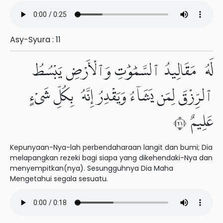
Asy-Syura : 11
لَهُۥ مَقَالِيدُ ٱلسَّمَٰوَٰتِ وَٱلْأَرْضِ يَبْسُطُ
ٱلرِّزْقَ لِمَن يَشَآءُ وَيَقْدِرُ إِنَّهُۥ بِكُلِّ شَىْءٍ
عَلِيمٌ ١٢
Kepunyaan-Nya-lah perbendaharaan langit dan bumi; Dia
melapangkan rezeki bagi siapa yang dikehendaki-Nya dan
menyempitkan(nya). Sesungguhnya Dia Maha
Mengetahui segala sesuatu.