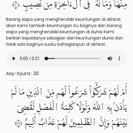
مِنْهَا وَمَا لَهُۥ فِى ٱلْءَاخِرَةِ مِن نَّصِيبٍ ٢٠
Barang siapa yang menghendaki keuntungan di akhirat
akan Kami tambah keuntungan itu baginya dan barang
siapa yang menghendaki keuntungan di dunia Kami
berikan kepadanya sebagian dari keuntungan dunia dan
tidak ada baginya suatu bahagianpun di akhirat.
Asy-Syura : 20
أَمْ لَهُمْ شُرَكَٰٓؤُا۟ شَرَعُوا۟ لَهُم مِّنَ ٱلدِّينِ مَا لَمْ
يَأْذَنۢ بِهِ ٱللَّهُ وَلَوْلَا كَلِمَةُ ٱلْفَصْلِ لَقُضِىَ
بَيْنَهُمْ وَإِنَّ ٱلظَّٰلِمِينَ لَهُمْ عَذَابٌ أَلِيمٌ ٢١