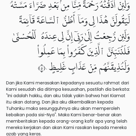
وَلَئِنْ أَذَقْنَٰهُ رَحْمَةً مِّنَّا مِنۢ بَعْدِ ضَرَّآءَ مَسَّتْهُ
لَيَقُولَنَّ هَٰذَا لِى وَمَآ أَظُنُّ ٱلسَّاعَةَ قَآئِمَةً
وَلَئِن رُّجِعْتُ إِلَىٰ رَبِّىٓ إِنَّ لِى عِندَهُۥ لَلْحُسْنَىٰ
فَلَنُنَبِّئَنَّ ٱلَّذِينَ كَفَرُوا۟ بِمَا عَمِلُوا۟
وَلَنُذِيقَنَّهُم مِّنْ عَذَابٍ غَلِيظٍ ٥٠
Dan jika Kami merasakan kepadanya sesuatu rahmat dari
Kami sesudah dia ditimpa kesusahan, pastilah dia berkata:
"Ini adalah hakku, dan aku tidak yakin bahwa hari Kiamat
itu akan datang. Dan jika aku dikembalikan kepada
Tuhanku maka sesungguhnya aku akan memperoleh
kebaikan pada sisi-Nya". Maka Kami benar-benar akan
memberitakan kepada orang-orang kafir apa yang telah
mereka kerjakan dan akan Kami rasakan kepada mereka
azab yang keras.