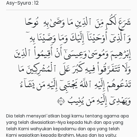
Asy-Syura : 12
شَرَعَ لَكُم مِّنَ ٱلدِّينِ مَا وَصَّىٰ بِهِۦ نُوحًا
وَٱلَّذِىٓ أَوْحَيْنَآ إِلَيْكَ وَمَا وَصَّيْنَا بِهِۦٓ
إِبْرَٰهِيمَ وَمُوسَىٰ وَعِيسَىٰٓ أَنْ أَقِيمُوا۟ ٱلدِّينَ
وَلَا تَتَفَرَّقُوا۟ فِيهِ كَبُرَ عَلَى ٱلْمُشْرِكِينَ مَا
تَدْعُوهُمْ إِلَيْهِ ٱللَّهُ يَجْتَبِىٓ إِلَيْهِ مَن يَشَآءُ
وَيَهْدِىٓ إِلَيْهِ مَن يُنِيبُ ١٣
Dia telah mensyari´atkan bagi kamu tentang agama apa
yang telah diwasiatkan-Nya kepada Nuh dan apa yang
telah Kami wahyukan kepadamu dan apa yang telah
Kami wasiatkan kepada Ibrahim, Musa dan Isa yaitu: