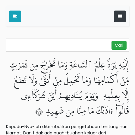
إِلَيْهِ يُرَدُّ عِلْمُ ٱلسَّاعَةِ وَمَا تَخْرُجُ مِن ثَمَرَٰتٍ
مِّنْ أَكْمَامِهَا وَمَا تَحْمِلُ مِنْ أُنثَىٰ وَلَا تَضَعُ
إِلَّا بِعِلْمِهِۦ وَيَوْمَ يُنَادِيهِمْ أَيْنَ شُرَكَآءِى
قَالُوٓا۟ ءَاذَنَّٰكَ مَا مِنَّا مِن شَهِيدٍ ٤٧
Kepada-Nya-lah dikembalikan pengetahuan tentang hari
Kiamat. Dan tidak ada buah-buahan keluar dari