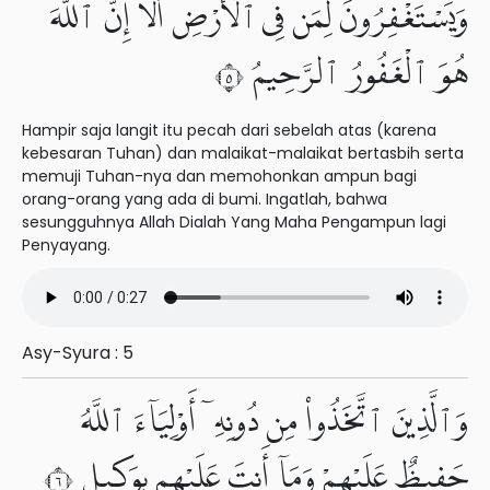
وَيَسْتَغْفِرُونَ لِمَن فِى ٱلْأَرْضِ أَلَآ إِنَّ ٱللَّهَ
هُوَ ٱلْغَفُورُ ٱلرَّحِيمُ ٥
Hampir saja langit itu pecah dari sebelah atas (karena
kebesaran Tuhan) dan malaikat-malaikat bertasbih serta
memuji Tuhan-nya dan memohonkan ampun bagi
orang-orang yang ada di bumi. Ingatlah, bahwa
sesungguhnya Allah Dialah Yang Maha Pengampun lagi
Penyayang.
Asy-Syura : 5
وَٱلَّذِينَ ٱتَّخَذُوا۟ مِن دُونِهِۦٓ أَوْلِيَآءَ ٱللَّهُ
حَفِيظٌ عَلَيْهِمْ وَمَآ أَنتَ عَلَيْهِم بِوَكِيلٍ ٦