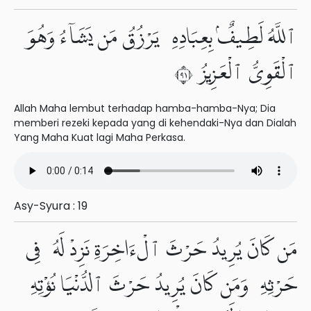
ٱللَّهُ لَطِيفٌۢ بِعِبَادِهِۦ يَرْزُقُ مَن يَشَآءُ وَهُوَ
ٱلْقَوِىُّ ٱلْعَزِيزُ ١٩
Allah Maha lembut terhadap hamba-hamba-Nya; Dia
memberi rezeki kepada yang di kehendaki-Nya dan Dialah
Yang Maha Kuat lagi Maha Perkasa.
Asy-Syura : 19
مَن كَانَ يُرِيدُ حَرْثَ ٱلْءَاخِرَةِ نَزِدْ لَهُۥ فِى
حَرْثِهِۦ وَمَن كَانَ يُرِيدُ حَرْثَ ٱلدُّنْيَا نُؤْتِهِۦ