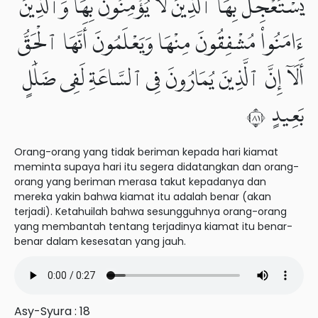
يَسْتَعْجِلُ بِهَا ٱلَّذِينَ لَا يُؤْمِنُونَ بِهَا وَٱلَّذِينَ
ءَامَنُوا۟ مُشْفِقُونَ مِنْهَا وَيَعْلَمُونَ أَنَّهَا ٱلْحَقُّ
أَلَآ إِنَّ ٱلَّذِينَ يُمَارُونَ فِى ٱلسَّاعَةِ لَفِى ضَلَٰلٍۭ
بَعِيدٍ ١٨
Orang-orang yang tidak beriman kepada hari kiamat
meminta supaya hari itu segera didatangkan dan orang-
orang yang beriman merasa takut kepadanya dan
mereka yakin bahwa kiamat itu adalah benar (akan
terjadi). Ketahuilah bahwa sesungguhnya orang-orang
yang membantah tentang terjadinya kiamat itu benar-
benar dalam kesesatan yang jauh.
Asy-Syura : 18