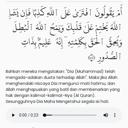
أَمْ يَقُولُونَ ٱفْتَرَىٰ عَلَى ٱللَّهِ كَذِبًا فَإِن يَشَإِ
ٱللَّهُ يَخْتِمْ عَلَىٰ قَلْبِكَ وَيَمْحُ ٱللَّهُ ٱلْبَٰطِلَ
وَيُحِقُّ ٱلْحَقَّ بِكَلِمَٰتِهِۦٓ إِنَّهُۥ عَلِيمٌۢ بِذَاتِ
ٱلصُّدُورِ ٢٤
Bahkan mereka mengatakan: "Dia (Muhammad) telah
mengada-adakan dusta terhadap Allah". Maka jika Allah
menghendaki niscaya Dia mengunci mati hatimu; dan
Allah menghapuskan yang batil dan membenarkan yang
hak dengan kalimat-kalimat-Nya (Al Quran).
Sesungguhnya Dia Maha Mengetahui segala isi hati.