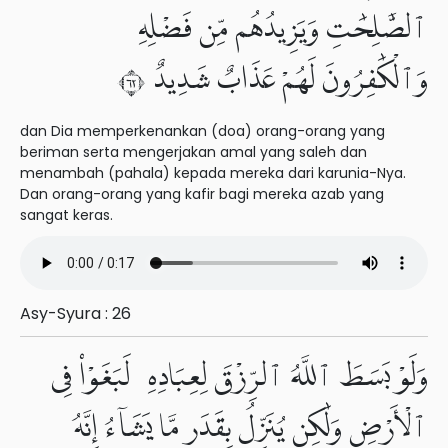
ٱلصَّٰلِحَٰتِ وَيَزِيدُهُم مِّن فَضْلِهِۦ
وَٱلْكَٰفِرُونَ لَهُمْ عَذَابٌ شَدِيدٌ ٢٦
dan Dia memperkenankan (doa) orang-orang yang
beriman serta mengerjakan amal yang saleh dan
menambah (pahala) kepada mereka dari karunia-Nya.
Dan orang-orang yang kafir bagi mereka azab yang
sangat keras.
Asy-Syura : 26
وَلَوْ بَسَطَ ٱللَّهُ ٱلرِّزْقَ لِعِبَادِهِۦ لَبَغَوْا۟ فِى
ٱلْأَرْضِ وَلَٰكِن يُنَزِّلُ بِقَدَرٍ مَّا يَشَآءُ إِنَّهُۥ