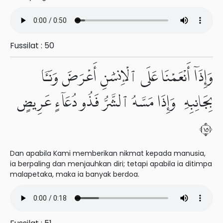
Fussilat : 50
وَإِذَآ أَنْعَمْنَا عَلَى ٱلْإِنسَٰنِ أَعْرَضَ وَنَـَٔا
بِجَانِبِهِۦ وَإِذَا مَسَّهُ ٱلشَّرُّ فَذُو دُعَآءٍ عَرِيضٍ
٥١
Dan apabila Kami memberikan nikmat kepada manusia,
ia berpaling dan menjauhkan diri; tetapi apabila ia ditimpa
malapetaka, maka ia banyak berdoa.