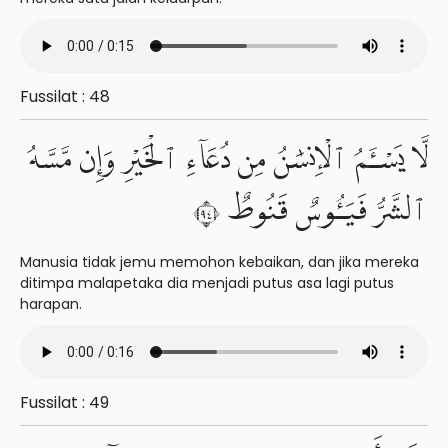
Fussilat : 48
لَّا يَسْـَٔمُ ٱلْإِنسَٰنُ مِن دُعَآءِ ٱلْخَيْرِ وَإِن مَّسَّهُ
ٱلشَّرُّ فَيَـُٔوسٌ قَنُوطٌ ٤٩
Manusia tidak jemu memohon kebaikan, dan jika mereka
ditimpa malapetaka dia menjadi putus asa lagi putus
harapan.
Fussilat : 49