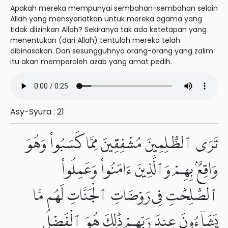
Apakah mereka mempunyai sembahan-sembahan selain
Allah yang mensyariatkan untuk mereka agama yang
tidak diizinkan Allah? Sekiranya tak ada ketetapan yang
menentukan (dari Allah) tentulah mereka telah
dibinasakan. Dan sesungguhnya orang-orang yang zalim
itu akan memperoleh azab yang amat pedih.
Asy-Syura : 21
تَرَى ٱلظَّٰلِمِينَ مُشْفِقِينَ مِمَّا كَسَبُوا۟ وَهُوَ
وَاقِعٌۢ بِهِمْ وَٱلَّذِينَ ءَامَنُوا۟ وَعَمِلُوا۟
ٱلصَّٰلِحَٰتِ فِى رَوْضَاتِ ٱلْجَنَّاتِ لَهُم مَّا
يَشَآءُونَ عِندَ رَبِّهِمْ ذَٰلِكَ هُوَ ٱلْفَضْلُ