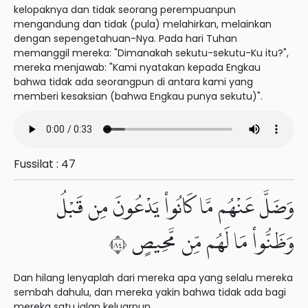
kelopaknya dan tidak seorang perempuanpun
mengandung dan tidak (pula) melahirkan, melainkan
dengan sepengetahuan-Nya. Pada hari Tuhan
memanggil mereka: "Dimanakah sekutu-sekutu-Ku itu?",
mereka menjawab: "Kami nyatakan kepada Engkau
bahwa tidak ada seorangpun di antara kami yang
memberi kesaksian (bahwa Engkau punya sekutu)".
Fussilat : 47
وَضَلَّ عَنْهُم مَّا كَانُوا۟ يَدْعُونَ مِن قَبْلُ
وَظَنُّوا۟ مَا لَهُم مِّن مَّحِيصٍ ٤٨
Dan hilang lenyaplah dari mereka apa yang selalu mereka
sembah dahulu, dan mereka yakin bahwa tidak ada bagi
mereka satu jalan keluarpun.