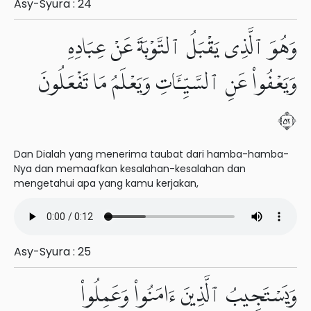
Asy-Syura : 24
وَهُوَ ٱلَّذِى يَقْبَلُ ٱلتَّوْبَةَ عَنْ عِبَادِهِۦ
وَيَعْفُوا۟ عَنِ ٱلسَّيِّـَٔاتِ وَيَعْلَمُ مَا تَفْعَلُونَ
٢٥
Dan Dialah yang menerima taubat dari hamba-hamba-
Nya dan memaafkan kesalahan-kesalahan dan
mengetahui apa yang kamu kerjakan,
Asy-Syura : 25
وَيَسْتَجِيبُ ٱلَّذِينَ ءَامَنُوا۟ وَعَمِلُوا۟