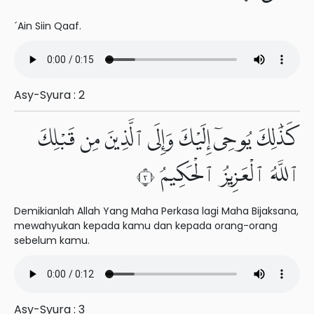
´Ain Siin Qaaf.
Asy-Syura : 2
كَذَٰلِكَ يُوحِىٓ إِلَيْكَ وَإِلَى ٱلَّذِينَ مِن قَبْلِكَ
ٱللَّهُ ٱلْعَزِيزُ ٱلْحَكِيمُ ٣
Demikianlah Allah Yang Maha Perkasa lagi Maha Bijaksana,
mewahyukan kepada kamu dan kepada orang-orang
sebelum kamu.
Asy-Syura : 3