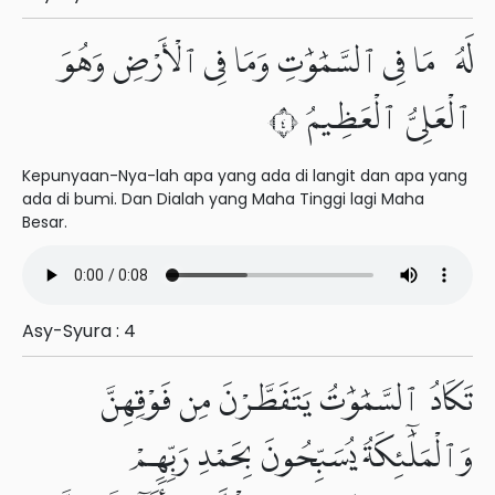
لَهُۥ مَا فِى ٱلسَّمَٰوَٰتِ وَمَا فِى ٱلْأَرْضِ وَهُوَ
ٱلْعَلِىُّ ٱلْعَظِيمُ ٤
Kepunyaan-Nya-lah apa yang ada di langit dan apa yang
ada di bumi. Dan Dialah yang Maha Tinggi lagi Maha
Besar.
Asy-Syura : 4
تَكَادُ ٱلسَّمَٰوَٰتُ يَتَفَطَّرْنَ مِن فَوْقِهِنَّ
وَٱلْمَلَٰٓئِكَةُ يُسَبِّحُونَ بِحَمْدِ رَبِّهِمْ