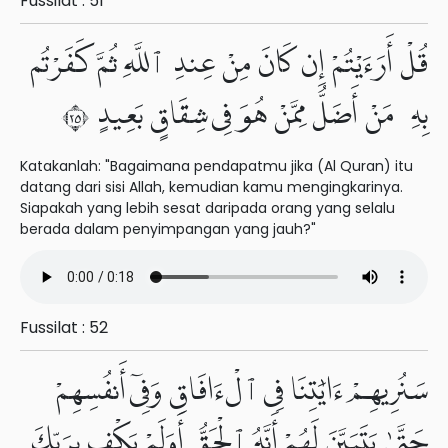
Fussilat : 51
قُلْ أَرَءَيْتُمْ إِن كَانَ مِنْ عِندِ ٱللَّهِ ثُمَّ كَفَرْتُم
بِهِۦ مَنْ أَضَلُّ مِمَّنْ هُوَ فِى شِقَاقٍۭ بَعِيدٍ ٥٢
Katakanlah: "Bagaimana pendapatmu jika (Al Quran) itu
datang dari sisi Allah, kemudian kamu mengingkarinya.
Siapakah yang lebih sesat daripada orang yang selalu
berada dalam penyimpangan yang jauh?"
Fussilat : 52
سَنُرِيهِمْ ءَايَٰتِنَا فِى ٱلْءَافَاقِ وَفِىٓ أَنفُسِهِمْ
حَتَّىٰ يَتَبَيَّنَ لَهُمْ أَنَّهُ ٱلْحَقُّ أَوَلَمْ يَكْفِ بِرَبِّكَ