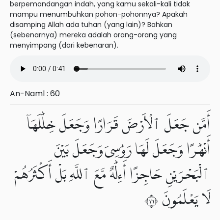
berpemandangan indah, yang kamu sekali-kali tidak
mampu menumbuhkan pohon-pohonnya? Apakah
disamping Allah ada tuhan (yang lain)? Bahkan
(sebenarnya) mereka adalah orang-orang yang
menyimpang (dari kebenaran).
An-Naml : 60
أَمَّن جَعَلَ ٱلْأَرْضَ قَرَارًا وَجَعَلَ خِلَٰلَهَآ
أَنْهَٰرًا وَجَعَلَ لَهَا رَوَٰسِىَ وَجَعَلَ بَيْنَ
ٱلْبَحْرَيْنِ حَاجِزًا أَءِلَٰهٌ مَّعَ ٱللَّهِ بَلْ أَكْثَرُهُمْ
لَا يَعْلَمُونَ ٦١