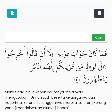
فَمَا كَانَ جَوَابَ قَوْمِهِۦٓ إِلَّآ أَن قَالُوٓا۟ أَخْرِجُوٓا۟
ءَالَ لُوطٍ مِّن قَرْيَتِكُمْ إِنَّهُمْ أُنَاسٌ
يَتَطَهَّرُونَ ٥٦
Maka tidak lain jawaban kaumnya melainkan
mengatakan: "Usirlah Luth beserta keluarganya dari
negerimu; karena sesungguhnya mereka itu orang-orang
yang (mendakwakan dirinya) bersih".