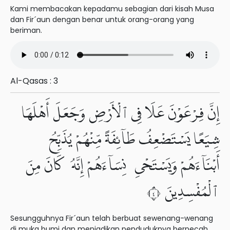
Kami membacakan kepadamu sebagian dari kisah Musa
dan Fir´aun dengan benar untuk orang-orang yang
beriman.
Al-Qasas : 3
إِنَّ فِرْعَوْنَ عَلَا فِى ٱلْأَرْضِ وَجَعَلَ أَهْلَهَا
شِيَعًا يَسْتَضْعِفُ طَآئِفَةً مِّنْهُمْ يُذَبِّحُ
أَبْنَآءَهُمْ وَيَسْتَحْىِۦ نِسَآءَهُمْ إِنَّهُۥ كَانَ مِنَ
ٱلْمُفْسِدِينَ ٤
Sesungguhnya Fir´aun telah berbuat sewenang-wenang
di muka bumi dan menjadikan penduduknya berpecah