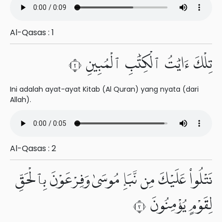
Al-Qasas : 1
تِلْكَ ءَايَٰتُ ٱلْكِتَٰبِ ٱلْمُبِينِ ٢
Ini adalah ayat-ayat Kitab (Al Quran) yang nyata (dari
Allah).
Al-Qasas : 2
نَتْلُوا۟ عَلَيْكَ مِن نَّبَإِ مُوسَىٰ وَفِرْعَوْنَ بِٱلْحَقِّ
لِقَوْمٍ يُؤْمِنُونَ ٣