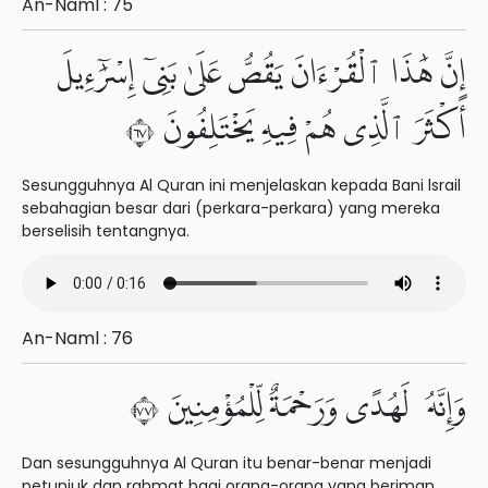
An-Naml : 75
إِنَّ هَٰذَا ٱلْقُرْءَانَ يَقُصُّ عَلَىٰ بَنِىٓ إِسْرَٰٓءِيلَ
أَكْثَرَ ٱلَّذِى هُمْ فِيهِ يَخْتَلِفُونَ ٧٦
Sesungguhnya Al Quran ini menjelaskan kepada Bani lsrail
sebahagian besar dari (perkara-perkara) yang mereka
berselisih tentangnya.
An-Naml : 76
وَإِنَّهُۥ لَهُدًى وَرَحْمَةٌ لِّلْمُؤْمِنِينَ ٧٧
Dan sesungguhnya Al Quran itu benar-benar menjadi
petunjuk dan rahmat bagi orang-orang yang beriman.