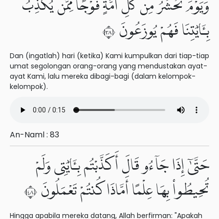
وَيَوْمَ نَحْشُرُ مِن كُلِّ أُمَّةٍ فَوْجًا مِّمَّن يُكَذِّبُ
بِـَٔايَٰتِنَا فَهُمْ يُوزَعُونَ ٨٣
Dan (ingatlah) hari (ketika) Kami kumpulkan dari tiap-tiap
umat segolongan orang-orang yang mendustakan ayat-
ayat Kami, lalu mereka dibagi-bagi (dalam kelompok-
kelompok).
An-Naml : 83
حَتَّىٰٓ إِذَا جَآءُو قَالَ أَكَذَّبْتُم بِـَٔايَٰتِى وَلَمْ
تُحِيطُوا۟ بِهَا عِلْمًا أَمَّاذَا كُنتُمْ تَعْمَلُونَ ٨٤
Hingga apabila mereka datang, Allah berfirman: "Apakah