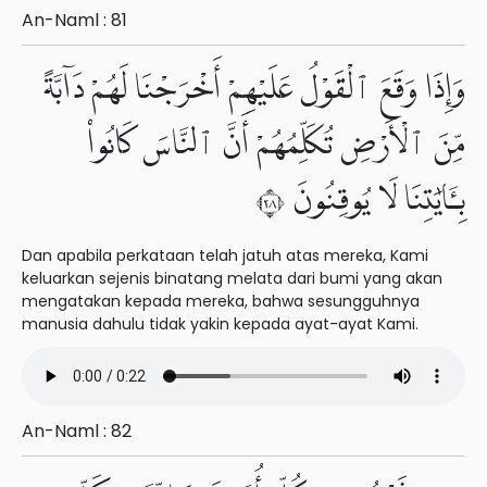
An-Naml : 81
وَإِذَا وَقَعَ ٱلْقَوْلُ عَلَيْهِمْ أَخْرَجْنَا لَهُمْ دَآبَّةً
مِّنَ ٱلْأَرْضِ تُكَلِّمُهُمْ أَنَّ ٱلنَّاسَ كَانُوا۟
بِـَٔايَٰتِنَا لَا يُوقِنُونَ ٨٢
Dan apabila perkataan telah jatuh atas mereka, Kami
keluarkan sejenis binatang melata dari bumi yang akan
mengatakan kepada mereka, bahwa sesungguhnya
manusia dahulu tidak yakin kepada ayat-ayat Kami.
An-Naml : 82