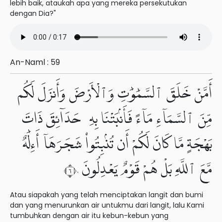
lebih baik, ataukah apa yang mereka persekutukan
dengan Dia?"
An-Naml : 59
أَمَّنْ خَلَقَ ٱلسَّمَٰوَٰتِ وَٱلْأَرْضَ وَأَنزَلَ لَكُم
مِّنَ ٱلسَّمَآءِ مَآءً فَأَنۢبَتْنَا بِهِۦ حَدَآئِقَ ذَاتَ
بَهْجَةٍ مَّا كَانَ لَكُمْ أَن تُنۢبِتُوا۟ شَجَرَهَآ أَءِلَٰهٌ
مَّعَ ٱللَّهِ بَلْ هُمْ قَوْمٌ يَعْدِلُونَ ٦٠
Atau siapakah yang telah menciptakan langit dan bumi
dan yang menurunkan air untukmu dari langit, lalu Kami
tumbuhkan dengan air itu kebun-kebun yang