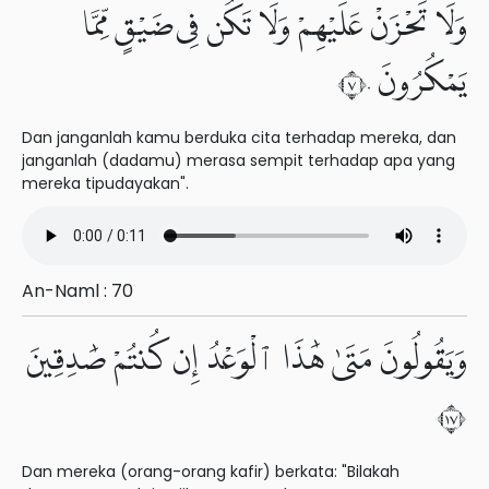
وَلَا تَحْزَنْ عَلَيْهِمْ وَلَا تَكُن فِى ضَيْقٍ مِّمَّا
يَمْكُرُونَ ٧٠
Dan janganlah kamu berduka cita terhadap mereka, dan
janganlah (dadamu) merasa sempit terhadap apa yang
mereka tipudayakan".
An-Naml : 70
وَيَقُولُونَ مَتَىٰ هَٰذَا ٱلْوَعْدُ إِن كُنتُمْ صَٰدِقِينَ
٧١
Dan mereka (orang-orang kafir) berkata: "Bilakah