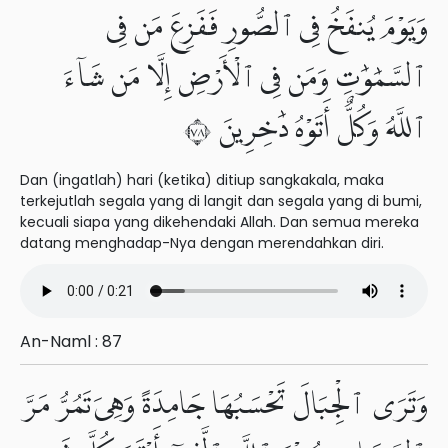
وَيَوْمَ يُنفَخُ فِى ٱلصُّورِ فَفَزِعَ مَن فِى
ٱلسَّمَٰوَٰتِ وَمَن فِى ٱلْأَرْضِ إِلَّا مَن شَآءَ
ٱللَّهُ وَكُلٌّ أَتَوْهُ دَٰخِرِينَ ٨٧
Dan (ingatlah) hari (ketika) ditiup sangkakala, maka
terkejutlah segala yang di langit dan segala yang di bumi,
kecuali siapa yang dikehendaki Allah. Dan semua mereka
datang menghadap-Nya dengan merendahkan diri.
An-Naml : 87
وَتَرَى ٱلْجِبَالَ تَحْسَبُهَا جَامِدَةً وَهِىَ تَمُرُّ مَرَّ