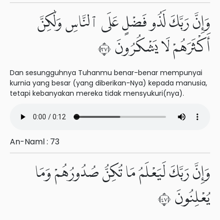
وَإِنَّ رَبَّكَ لَذُو فَضْلٍ عَلَى ٱلنَّاسِ وَلَٰكِنَّ
أَكْثَرَهُمْ لَا يَشْكُرُونَ ٧٣
Dan sesungguhnya Tuhanmu benar-benar mempunyai
kurnia yang besar (yang diberikan-Nya) kepada manusia,
tetapi kebanyakan mereka tidak mensyukuri(nya).
An-Naml : 73
وَإِنَّ رَبَّكَ لَيَعْلَمُ مَا تُكِنُّ صُدُورُهُمْ وَمَا
يُعْلِنُونَ ٧٤