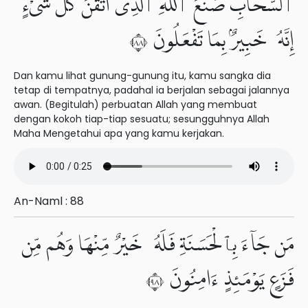
ٱلسَّحَابِ صُنْعَ ٱللَّهِ ٱلَّذِىٓ أَتْقَنَ كُلَّ شَىْءٍ
إِنَّهُۥ خَبِيرٌۢ بِمَا تَفْعَلُونَ ٨٨
Dan kamu lihat gunung-gunung itu, kamu sangka dia
tetap di tempatnya, padahal ia berjalan sebagai jalannya
awan. (Begitulah) perbuatan Allah yang membuat
dengan kokoh tiap-tiap sesuatu; sesungguhnya Allah
Maha Mengetahui apa yang kamu kerjakan.
An-Naml : 88
مَن جَآءَ بِٱلْحَسَنَةِ فَلَهُۥ خَيْرٌ مِّنْهَا وَهُم مِّن
فَزَعٍ يَوْمَئِذٍ ءَامِنُونَ ٨٩