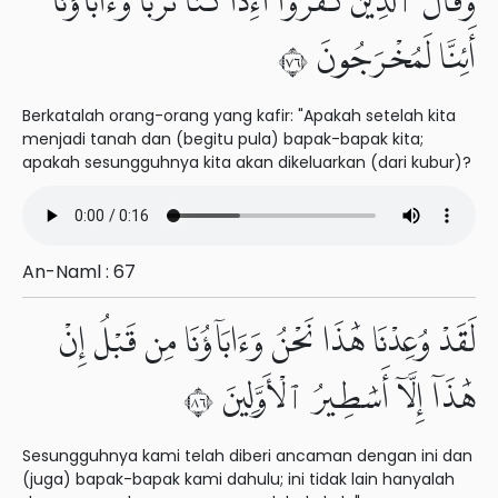
وَقَالَ ٱلَّذِينَ كَفَرُوٓا۟ أَءِذَا كُنَّا تُرَٰبًا وَءَابَآؤُنَآ
أَئِنَّا لَمُخْرَجُونَ ٦٧
Berkatalah orang-orang yang kafir: "Apakah setelah kita
menjadi tanah dan (begitu pula) bapak-bapak kita;
apakah sesungguhnya kita akan dikeluarkan (dari kubur)?
An-Naml : 67
لَقَدْ وُعِدْنَا هَٰذَا نَحْنُ وَءَابَآؤُنَا مِن قَبْلُ إِنْ
هَٰذَآ إِلَّآ أَسَٰطِيرُ ٱلْأَوَّلِينَ ٦٨
Sesungguhnya kami telah diberi ancaman dengan ini dan
(juga) bapak-bapak kami dahulu; ini tidak lain hanyalah