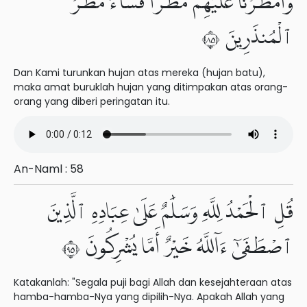
وَأَمْطَرْنَا عَلَيْهِم مَّطَرًا فَسَآءَ مَطَرُ
ٱلْمُنذَرِينَ ٥٨
Dan Kami turunkan hujan atas mereka (hujan batu),
maka amat buruklah hujan yang ditimpakan atas orang-
orang yang diberi peringatan itu.
An-Naml : 58
قُلِ ٱلْحَمْدُ لِلَّهِ وَسَلَٰمٌ عَلَىٰ عِبَادِهِ ٱلَّذِينَ
ٱصْطَفَىٰٓ ءَآللَّهُ خَيْرٌ أَمَّا يُشْرِكُونَ ٥٩
Katakanlah: "Segala puji bagi Allah dan kesejahteraan atas
hamba-hamba-Nya yang dipilih-Nya. Apakah Allah yang