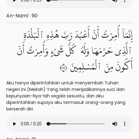
An-Naml : 90
إِنَّمَآ أُمِرْتُ أَنْ أَعْبُدَ رَبَّ هَٰذِهِ ٱلْبَلْدَةِ
ٱلَّذِى حَرَّمَهَا وَلَهُۥ كُلُّ شَىْءٍ وَأُمِرْتُ أَنْ
أَكُونَ مِنَ ٱلْمُسْلِمِينَ ٩١
Aku hanya diperintahkan untuk menyembah Tuhan
negeri ini (Mekah) Yang telah menjadikannya suci dan
kepunyaan-Nya-lah segala sesuatu, dan aku
diperintahkan supaya aku termasuk orang-orang yang
berserah diri.