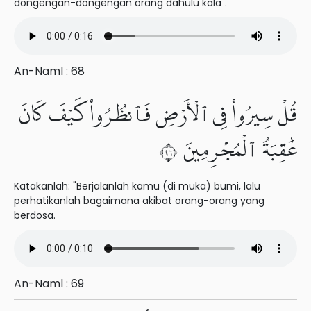
dongengan-dongengan orang dahulu kala".
An-Naml : 68
قُلْ سِيرُوا۟ فِى ٱلْأَرْضِ فَٱنظُرُوا۟ كَيْفَ كَانَ
عَٰقِبَةُ ٱلْمُجْرِمِينَ ٦٩
Katakanlah: "Berjalanlah kamu (di muka) bumi, lalu
perhatikanlah bagaimana akibat orang-orang yang
berdosa.
An-Naml : 69