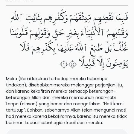
فَبِمَا نَقْضِهِم مِّيثَٰقَهُمْ وَكُفْرِهِم بِـَٔايَٰتِ ٱللَّهِ
وَقَتْلِهِمُ ٱلْأَنۢبِيَآءَ بِغَيْرِ حَقٍّ وَقَوْلِهِمْ قُلُوبُنَا
غُلْفٌۢ بَلْ طَبَعَ ٱللَّهُ عَلَيْهَا بِكُفْرِهِمْ فَلَا
يُؤْمِنُونَ إِلَّا قَلِيلًا ١٥٥
Maka (Kami lakukan terhadap mereka beberapa
tindakan), disebabkan mereka melanggar perjanjian itu,
dan karena kekafiran mereka terhadap keterangan-
keterangan Allah dan mereka membunuh nabi-nabi
tanpa (alasan) yang benar dan mengatakan: "Hati kami
tertutup". Bahkan, sebenarnya Allah telah mengunci mati
hati mereka karena kekafirannya, karena itu mereka tidak
beriman kecuali sebahagian kecil dari mereka.