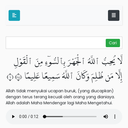
لَّا يُحِبُّ ٱللَّهُ ٱلْجَهْرَ بِٱلسُّوٓءِ مِنَ ٱلْقَوْلِ
إِلَّا مَن ظُلِمَ وَكَانَ ٱللَّهُ سَمِيعًا عَلِيمًا ١٤٨
Allah tidak menyukai ucapan buruk, (yang diucapkan)
dengan terus terang kecuali oleh orang yang dianiaya.
Allah adalah Maha Mendengar lagi Maha Mengetahui.