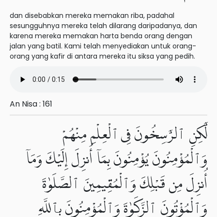
dan disebabkan mereka memakan riba, padahal
sesungguhnya mereka telah dilarang daripadanya, dan
karena mereka memakan harta benda orang dengan
jalan yang batil. Kami telah menyediakan untuk orang-
orang yang kafir di antara mereka itu siksa yang pedih.
An Nisa : 161
لَّٰكِنِ ٱلرَّٰسِخُونَ فِى ٱلْعِلْمِ مِنْهُمْ
وَٱلْمُؤْمِنُونَ يُؤْمِنُونَ بِمَآ أُنزِلَ إِلَيْكَ وَمَآ
أُنزِلَ مِن قَبْلِكَ وَٱلْمُقِيمِينَ ٱلصَّلَوٰةَ
وَٱلْمُؤْتُونَ ٱلزَّكَوٰةَ وَٱلْمُؤْمِنُونَ بِٱللَّهِ