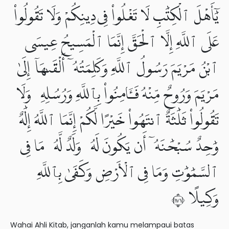
يَٰٓأَهْلَ ٱلْكِتَٰبِ لَا تَغْلُوا۟ فِى دِينِكُمْ وَلَا تَقُولُوا۟
عَلَى ٱللَّهِ إِلَّا ٱلْحَقَّ إِنَّمَا ٱلْمَسِيحُ عِيسَى
ٱبْنُ مَرْيَمَ رَسُولُ ٱللَّهِ وَكَلِمَتُهُۥٓ أَلْقَىٰهَآ إِلَىٰ
مَرْيَمَ وَرُوحٌ مِّنْهُ فَـَٔامِنُوا۟ بِٱللَّهِ وَرُسُلِهِۦ وَلَا
تَقُولُوا۟ ثَلَٰثَةٌ ٱنتَهُوا۟ خَيْرًا لَّكُمْ إِنَّمَا ٱللَّهُ إِلَٰهٌ
وَٰحِدٌ سُبْحَٰنَهُۥٓ أَن يَكُونَ لَهُۥ وَلَدٌ لَّهُۥ مَا فِى
ٱلسَّمَٰوَٰتِ وَمَا فِى ٱلْأَرْضِ وَكَفَىٰ بِٱللَّهِ
وَكِيلًا ١٧١
Wahai Ahli Kitab, janganlah kamu melampaui batas