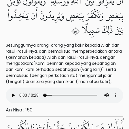
أَن يُفَرِّقُوا۟ بَيْنَ ٱللَّهِ وَرُسُلِهِۦ وَيَقُولُونَ نُؤْمِنُ
بِبَعْضٍ وَنَكْفُرُ بِبَعْضٍ وَيُرِيدُونَ أَن يَتَّخِذُوا۟
بَيْنَ ذَٰلِكَ سَبِيلًا ١٥٠
Sesungguhnya orang-orang yang kafir kepada Allah dan
rasul-rasul-Nya, dan bermaksud memperbedakan antara
(keimanan kepada) Allah dan rasul-rasul-Nya, dengan
mengatakan: "Kami beriman kepada yang sebahagian
dan kami kafir terhadap sebahagian (yang lain)", serta
bermaksud (dengan perkataan itu) mengambil jalan
(tengah) di antara yang demikian (iman atau kafir),
An Nisa : 150
أُو۟لَٰٓئِكَ هُمُ ٱلْكَٰفِرُونَ حَقًّا وَأَعْتَدْنَا لِلْكَٰفِرِينَ