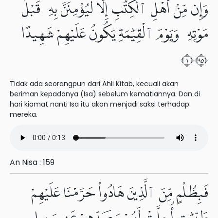
وَإِن مِّنْ أَهْلِ ٱلْكِتَٰبِ إِلَّا لَيُؤْمِنَنَّ بِهِۦ قَبْلَ
مَوْتِهِۦ وَيَوْمَ ٱلْقِيَٰمَةِ يَكُونُ عَلَيْهِمْ شَهِيدًا
١٥٩
Tidak ada seorangpun dari Ahli Kitab, kecuali akan
beriman kepadanya (Isa) sebelum kematiannya. Dan di
hari kiamat nanti Isa itu akan menjadi saksi terhadap
mereka.
An Nisa : 159
فَبِظُلْمٍ مِّنَ ٱلَّذِينَ هَادُوا۟ حَرَّمْنَا عَلَيْهِمْ