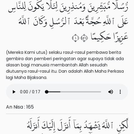
رُّسُلًا مُّبَشِّرِينَ وَمُنذِرِينَ لِئَلَّا يَكُونَ لِلنَّاسِ
عَلَى ٱللَّهِ حُجَّةٌۢ بَعْدَ ٱلرُّسُلِ وَكَانَ ٱللَّهُ
عَزِيزًا حَكِيمًا ١٦٥
(Mereka Kami utus) selaku rasul-rasul pembawa berita
gembira dan pemberi peringatan agar supaya tidak ada
alasan bagi manusia membantah Allah sesudah
diutusnya rasul-rasul itu. Dan adalah Allah Maha Perkasa
lagi Maha Bijaksana.
An Nisa : 165
لَّٰكِنِ ٱللَّهُ يَشْهَدُ بِمَآ أَنزَلَ إِلَيْكَ أَنزَلَهُۥ