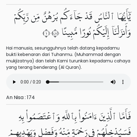
يَٰٓأَيُّهَا ٱلنَّاسُ قَدْ جَآءَكُم بُرْهَٰنٌ مِّن رَّبِّكُمْ
وَأَنزَلْنَآ إِلَيْكُمْ نُورًا مُّبِينًا ١٧٤
Hai manusia, sesungguhnya telah datang kepadamu
bukti kebenaran dari Tuhanmu. (Muhammad dengan
mukjizatnya) dan telah Kami turunkan kepadamu cahaya
yang terang benderang (Al Quran).
An Nisa : 174
فَأَمَّا ٱلَّذِينَ ءَامَنُوا۟ بِٱللَّهِ وَٱعْتَصَمُوا۟ بِهِۦ
فَسَيُدْخِلُهُمْ فِى رَحْمَةٍ مِّنْهُ وَفَضْلٍ وَيَهْدِيهِمْ