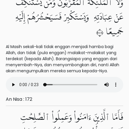
وَلَا ٱلْمَلَٰٓئِكَةُ ٱلْمُقَرَّبُونَ وَمَن يَسْتَنكِفْ
عَنْ عِبَادَتِهِۦ وَيَسْتَكْبِرْ فَسَيَحْشُرُهُمْ إِلَيْهِ
جَمِيعًا ١٧٢
Al Masih sekali-kali tidak enggan menjadi hamba bagi
Allah, dan tidak (pula enggan) malaikat-malaikat yang
terdekat (kepada Allah). Barangsiapa yang enggan dari
menyembah-Nya, dan menyombongkan diri, nanti Allah
akan mengumpulkan mereka semua kepada-Nya.
An Nisa : 172
فَأَمَّا ٱلَّذِينَ ءَامَنُوا۟ وَعَمِلُوا۟ ٱلصَّٰلِحَٰتِ