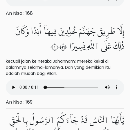
An Nisa : 168
إِلَّا طَرِيقَ جَهَنَّمَ خَٰلِدِينَ فِيهَآ أَبَدًا وَكَانَ
ذَٰلِكَ عَلَى ٱللَّهِ يَسِيرًا ١٦٩
kecuali jalan ke neraka Jahannam; mereka kekal di
dalamnya selama-lamanya. Dan yang demikian itu
adalah mudah bagi Allah.
An Nisa : 169
يَٰٓأَيُّهَا ٱلنَّاسُ قَدْ جَآءَكُمُ ٱلرَّسُولُ بِٱلْحَقِّ