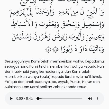
وَٱلنَّبِيِّۦنَ مِنۢ بَعْدِهِۦ وَأَوْحَيْنَآ إِلَىٰٓ إِبْرَٰهِيمَ
وَإِسْمَٰعِيلَ وَإِسْحَٰقَ وَيَعْقُوبَ وَٱلْأَسْبَاطِ
وَعِيسَىٰ وَأَيُّوبَ وَيُونُسَ وَهَٰرُونَ وَسُلَيْمَٰنَ
وَءَاتَيْنَا دَاوُۥدَ زَبُورًا ١٦٣
Sesungguhnya Kami telah memberikan wahyu kepadamu
sebagaimana Kami telah memberikan wahyu kepada Nuh
dan nabi-nabi yang kemudiannya, dan Kami telah
memberikan wahyu (pula) kepada Ibrahim, Isma´il, Ishak,
Ya´qub dan anak cucunya, Isa, Ayyub, Yunus, Harun dan
Sulaiman. Dan Kami berikan Zabur kepada Daud.