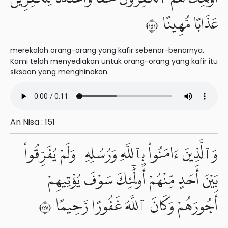
عَذَابًا مُّهِينًا ١٥١
merekalah orang-orang yang kafir sebenar-benarnya.
Kami telah menyediakan untuk orang-orang yang kafir itu
siksaan yang menghinakan.
An Nisa : 151
وَٱلَّذِينَ ءَامَنُوا۟ بِٱللَّهِ وَرُسُلِهِۦ وَلَمْ يُفَرِّقُوا۟
بَيْنَ أَحَدٍ مِّنْهُمْ أُو۟لَٰٓئِكَ سَوْفَ يُؤْتِيهِمْ
أُجُورَهُمْ وَكَانَ ٱللَّهُ غَفُورًا رَّحِيمًا ١٥٢