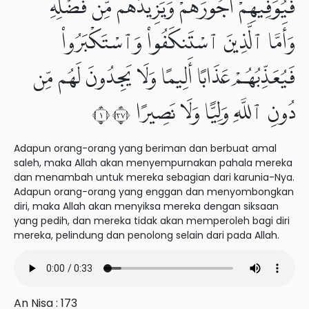
فَيُوَفِّيهِمْ أُجُورَهُمْ وَيَزِيدُهُم مِّن فَضْلِهِۦ
وَأَمَّا ٱلَّذِينَ ٱسْتَنكَفُوا۟ وَٱسْتَكْبَرُوا۟
فَيُعَذِّبُهُمْ عَذَابًا أَلِيمًا وَلَا يَجِدُونَ لَهُم مِّن
دُونِ ٱللَّهِ وَلِيًّا وَلَا نَصِيرًا ١٧٣
Adapun orang-orang yang beriman dan berbuat amal
saleh, maka Allah akan menyempurnakan pahala mereka
dan menambah untuk mereka sebagian dari karunia-Nya.
Adapun orang-orang yang enggan dan menyombongkan
diri, maka Allah akan menyiksa mereka dengan siksaan
yang pedih, dan mereka tidak akan memperoleh bagi diri
mereka, pelindung dan penolong selain dari pada Allah.
An Nisa : 173