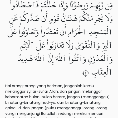
مِّن رَّبِّهِمْ وَرِضْوَٰنًا وَإِذَا حَلَلْتُمْ فَٱصْطَادُوا۟
وَلَا يَجْرِمَنَّكُمْ شَنَـَٔانُ قَوْمٍ أَن صَدُّوكُمْ عَنِ
ٱلْمَسْجِدِ ٱلْحَرَامِ أَن تَعْتَدُوا۟ وَتَعَاوَنُوا۟ عَلَى
ٱلْبِرِّ وَٱلتَّقْوَىٰ وَلَا تَعَاوَنُوا۟ عَلَى ٱلْإِثْمِ
وَٱلْعُدْوَٰنِ وَٱتَّقُوا۟ ٱللَّهَ إِنَّ ٱللَّهَ شَدِيدُ
ٱلْعِقَابِ ٢
Hai orang-orang yang beriman, janganlah kamu
melanggar syi´ar-syi´ar Allah, dan jangan melanggar
kehormatan bulan-bulan haram, jangan (mengganggu)
binatang-binatang had-ya, dan binatang-binatang
qalaa-id, dan jangan (pula) mengganggu orang-orang
yang mengunjungi Baitullah sedang mereka mencari