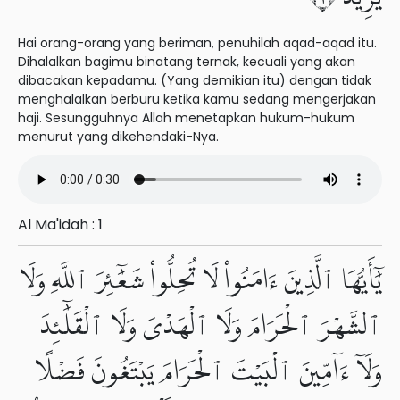
Hai orang-orang yang beriman, penuhilah aqad-aqad itu.
Dihalalkan bagimu binatang ternak, kecuali yang akan
dibacakan kepadamu. (Yang demikian itu) dengan tidak
menghalalkan berburu ketika kamu sedang mengerjakan
haji. Sesungguhnya Allah menetapkan hukum-hukum
menurut yang dikehendaki-Nya.
Al Ma'idah : 1
يَٰٓأَيُّهَا ٱلَّذِينَ ءَامَنُوا۟ لَا تُحِلُّوا۟ شَعَٰٓئِرَ ٱللَّهِ وَلَا
ٱلشَّهْرَ ٱلْحَرَامَ وَلَا ٱلْهَدْىَ وَلَا ٱلْقَلَٰٓئِدَ
وَلَآ ءَآمِّينَ ٱلْبَيْتَ ٱلْحَرَامَ يَبْتَغُونَ فَضْلًا