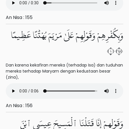
An Nisa : 155
وَبِكُفْرِهِمْ وَقَوْلِهِمْ عَلَىٰ مَرْيَمَ بُهْتَٰنًا عَظِيمًا
١٥٦
Dan karena kekafiran mereka (terhadap Isa) dan tuduhan
mereka terhadap Maryam dengan kedustaan besar
(zina),
An Nisa : 156
وَقَوْلِهِمْ إِنَّا قَتَلْنَا ٱلْمَسِيحَ عِيسَى ٱبْنَ