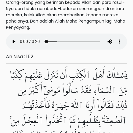
Orang-orang yang beriman kepada Allah dan para rasul-
Nya dan tidak membeda-bedakan seorangpun di antara
mereka, kelak Allah akan memberikan kepada mereka
pahalanya. Dan adalah Allah Maha Pengampun lagi Maha
Penyayang.
An Nisa : 152
يَسْـَٔلُكَ أَهْلُ ٱلْكِتَٰبِ أَن تُنَزِّلَ عَلَيْهِمْ كِتَٰبًا
مِّنَ ٱلسَّمَآءِ فَقَدْ سَأَلُوا۟ مُوسَىٰٓ أَكْبَرَ مِن
ذَٰلِكَ فَقَالُوٓا۟ أَرِنَا ٱللَّهَ جَهْرَةً فَأَخَذَتْهُمُ
ٱلصَّٰعِقَةُ بِظُلْمِهِمْ ثُمَّ ٱتَّخَذُوا۟ ٱلْعِجْلَ مِنۢ