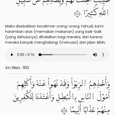
طَيِّبَٰتٍ أُحِلَّتْ لَهُمْ وَبِصَدِّهِمْ عَن سَبِيلِ
ٱللَّهِ كَثِيرًا ١٦٠
Maka disebabkan kezaliman orang-orang Yahudi, kami
haramkan atas (memakan makanan) yang baik-baik
(yang dahulunya) dihalalkan bagi mereka, dan karena
mereka banyak menghalangi (manusia) dari jalan Allah,
An Nisa : 160
وَأَخْذِهِمُ ٱلرِّبَوٰا۟ وَقَدْ نُهُوا۟ عَنْهُ وَأَكْلِهِمْ
أَمْوَٰلَ ٱلنَّاسِ بِٱلْبَٰطِلِ وَأَعْتَدْنَا لِلْكَٰفِرِينَ
مِنْهُمْ عَذَابًا أَلِيمًا ١٦١