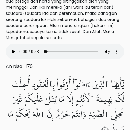
dua pertiga dari harta yang ditinggalkan oleh yang
meninggal. Dan jika mereka (ahli waris itu terdiri dari)
saudara-saudara laki dan perempuan, maka bahagian
seorang saudara laki-laki sebanyak bahagian dua orang
saudara perempuan. Allah menerangkan (hukum ini)
kepadamu, supaya kamu tidak sesat. Dan Allah Maha
Mengetahui segala sesuatu.
An Nisa : 176
يَٰٓأَيُّهَا ٱلَّذِينَ ءَامَنُوٓا۟ أَوْفُوا۟ بِٱلْعُقُودِ أُحِلَّتْ
لَكُم بَهِيمَةُ ٱلْأَنْعَٰمِ إِلَّا مَا يُتْلَىٰ عَلَيْكُمْ غَيْرَ
مُحِلِّى ٱلصَّيْدِ وَأَنتُمْ حُرُمٌ إِنَّ ٱللَّهَ يَحْكُمُ مَا
يُرِيدُ ١