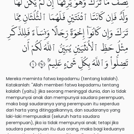
نِصْفُ مَا تَرَكَ وَهُوَ يَرِثُهَآ إِن لَّمْ يَكُن لَّهَا
وَلَدٌ فَإِن كَانَتَا ٱثْنَتَيْنِ فَلَهُمَا ٱلثُّلُثَانِ مِمَّا
تَرَكَ وَإِن كَانُوٓا۟ إِخْوَةً رِّجَالًا وَنِسَآءً فَلِلذَّكَرِ
مِثْلُ حَظِّ ٱلْأُنثَيَيْنِ يُبَيِّنُ ٱللَّهُ لَكُمْ أَن
تَضِلُّوا۟ وَٱللَّهُ بِكُلِّ شَىْءٍ عَلِيمٌۢ ١٧٦
Mereka meminta fatwa kepadamu (tentang kalalah).
Katakanlah: "Allah memberi fatwa kepadamu tentang
kalalah (yaitu): jika seorang meninggal dunia, dan ia tidak
mempunyai anak dan mempunyai saudara perempuan,
maka bagi saudaranya yang perempuan itu seperdua
dari harta yang ditinggalkannya, dan saudaranya yang
laki-laki mempusakai (seluruh harta saudara
perempuan), jika ia tidak mempunyai anak; tetapi jika
saudara perempuan itu dua orang, maka bagi keduanya