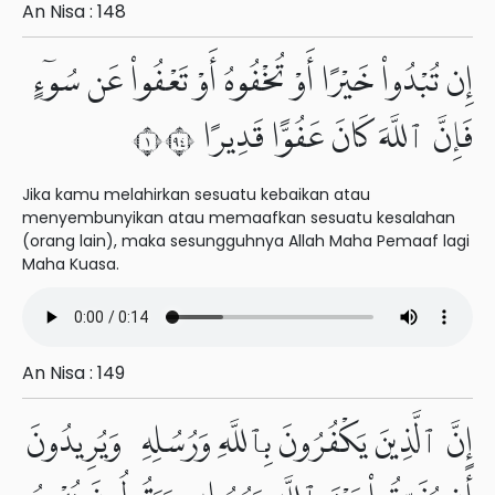
An Nisa : 148
إِن تُبْدُوا۟ خَيْرًا أَوْ تُخْفُوهُ أَوْ تَعْفُوا۟ عَن سُوٓءٍ
فَإِنَّ ٱللَّهَ كَانَ عَفُوًّا قَدِيرًا ١٤٩
Jika kamu melahirkan sesuatu kebaikan atau
menyembunyikan atau memaafkan sesuatu kesalahan
(orang lain), maka sesungguhnya Allah Maha Pemaaf lagi
Maha Kuasa.
An Nisa : 149
إِنَّ ٱلَّذِينَ يَكْفُرُونَ بِٱللَّهِ وَرُسُلِهِۦ وَيُرِيدُونَ