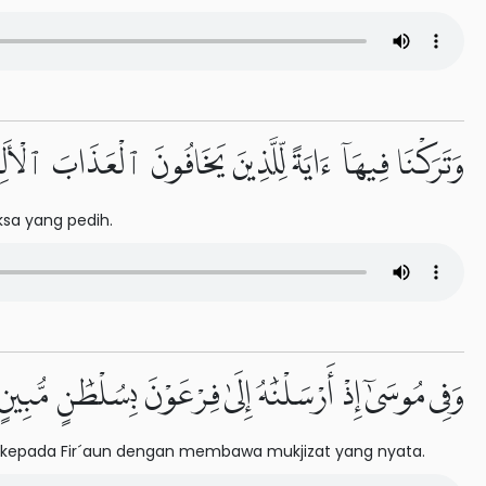
وَتَرَكْنَا فِيهَآ ءَايَةً لِّلَّذِينَ يَخَافُونَ ٱلْعَذَابَ ٱلْأَلِيم
ksa yang pedih.
وَفِى مُوسَىٰٓ إِذْ أَرْسَلْنَٰهُ إِلَىٰ فِرْعَوْنَ بِسُلْطَٰنٍ مُّبِينٍ ٨
 kepada Fir´aun dengan membawa mukjizat yang nyata.