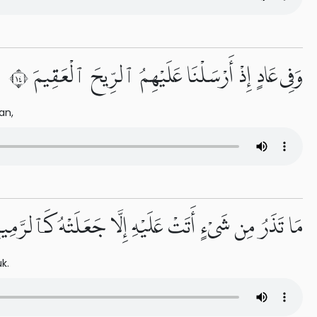
وَفِى عَادٍ إِذْ أَرْسَلْنَا عَلَيْهِمُ ٱلرِّيحَ ٱلْعَقِيمَ ٤١
an,
مَا تَذَرُ مِن شَىْءٍ أَتَتْ عَلَيْهِ إِلَّا جَعَلَتْهُ كَٱلرَّمِيمِ 
k.