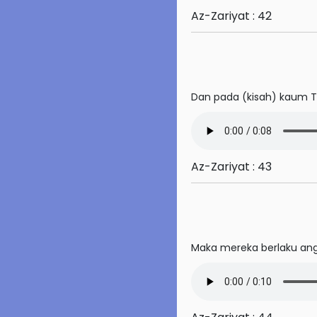
Az-Zariyat : 42
64. At-Tagabun
65. At-Talaq
66. At-Tahrim
Dan pada (kisah) kaum T
67. Al-Mulk
68. Al-Qalam
Az-Zariyat : 43
69. Al-Haqqah
70. Al-Ma'arij
71. Nuh
Maka mereka berlaku ang
72. Al-Jinn
73. Al-Muzzammil
74. Al-Muddassir