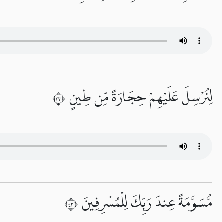
لِنُرْسِلَ عَلَيْهِمْ حِجَارَةً مِّن طِينٍ ٣٣
مُّسَوَّمَةً عِندَ رَبِّكَ لِلْمُسْرِفِينَ ٣٤