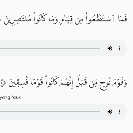
فَمَا ٱسْتَطَٰعُوا۟ مِن قِيَامٍ وَمَا كَانُوا۟ مُنتَصِرِينَ ٤٥
وَقَوْمَ نُوحٍ مِّن قَبْلُ إِنَّهُمْ كَانُوا۟ قَوْمًا فَٰسِقِينَ ٤٦
ang fasik.