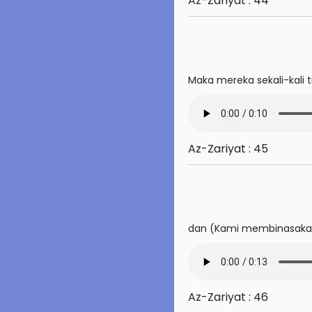
Az-Zariyat : 44
75. Al-Qiyamah
76. Al-Insan
Maka mereka sekali-kali 
77. Al-Mursalat
78. An-Naba'
79. An-Nazi'at
Az-Zariyat : 45
80. 'Abasa
81. At-Takwir
82. Al-Infitar
dan (Kami membinasakan
83. Al-Tatfif
84. Al-Insyiqaq
Az-Zariyat : 46