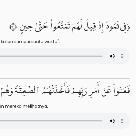
وَفِى ثَمُودَ إِذْ قِيلَ لَهُمْ تَمَتَّعُوا۟ حَتَّىٰ حِينٍ ٤٣
kalian sampai suatu waktu".
فَعَتَوْا۟ عَنْ أَمْرِ رَبِّهِمْ فَأَخَذَتْهُمُ ٱلصَّٰعِقَةُ وَهُمْ
an mereka melihatnya.