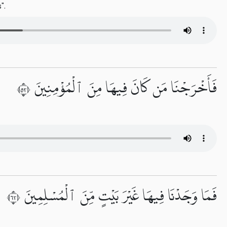
".
فَأَخْرَجْنَا مَن كَانَ فِيهَا مِنَ ٱلْمُؤْمِنِينَ ٣٥
فَمَا وَجَدْنَا فِيهَا غَيْرَ بَيْتٍ مِّنَ ٱلْمُسْلِمِينَ ٣٦
.