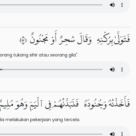
فَتَوَلَّىٰ بِرُكْنِهِۦ وَقَالَ سَٰحِرٌ أَوْ مَجْنُونٌ ٣٩
rang tukang sihir atau seorang gila".
فَأَخَذْنَٰهُ وَجُنُودَهُۥ فَنَبَذْنَٰهُمْ فِى ٱلْيَمِّ وَهُوَ مُلِيمٌ ٠
ia melakukan pekerjaan yang tercela.