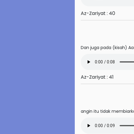
53. An-Najm
Az-Zariyat : 40
54. Al-Qamar
55. Ar-Rahman
56. Al-Waqi'ah
Dan juga pada (kisah) A
57. Al-Hadid
58. Al-Mujadilah
Az-Zariyat : 41
59. Al-Hasyr
60. Al-Mumtahanah
61. As-Saff
angin itu tidak membiarka
62. Al-Jumu'ah
63. Al-Munafiqun