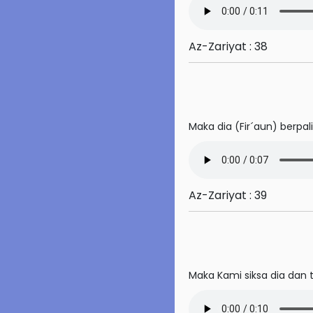
42. Asy-Syura
Az-Zariyat : 38
43. Az-Zukhruf
44. Ad-Dukhan
45. Al-Jasiyah
Maka dia (Fir´aun) berpal
46. Al-Ahqaf
47. Muhammad
48. Al-Fath
Az-Zariyat : 39
49. Al-Hujurat
50. Qaf
Maka Kami siksa dia dan 
51. Az-Zariyat
52. At-Tur