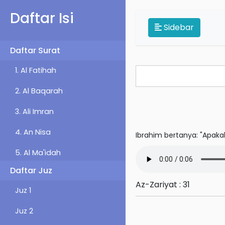
Daftar Isi
Sidebar
Daftar Surat
1. Al Fatihah
2. Al Baqarah
3. Ali Imran
4. An Nisa
Ibrahim bertanya: "Apak
5. Al Ma'idah
Daftar Juz
6. Al An'am
Az-Zariyat : 31
Juz 1
7. Al-A'raf
Juz 2
8. Al-Anfal