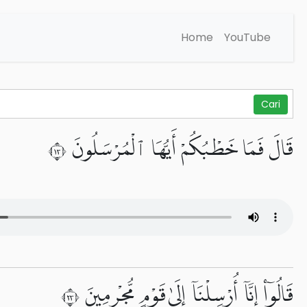
Home
YouTube
قَالَ فَمَا خَطْبُكُمْ أَيُّهَا ٱلْمُرْسَلُونَ ٣١
قَالُوٓا۟ إِنَّآ أُرْسِلْنَآ إِلَىٰ قَوْمٍ مُّجْرِمِينَ ٣٢