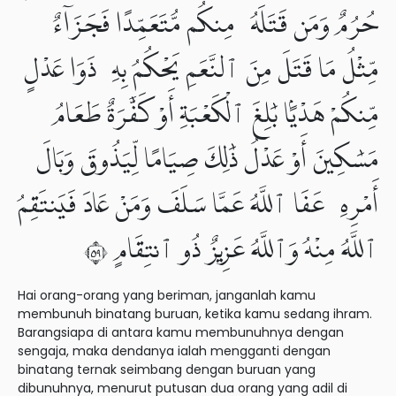
حُرُمٌ وَمَن قَتَلَهُۥ مِنكُم مُّتَعَمِّدًا فَجَزَآءٌ
مِّثْلُ مَا قَتَلَ مِنَ ٱلنَّعَمِ يَحْكُمُ بِهِۦ ذَوَا عَدْلٍ
مِّنكُمْ هَدْيًۢا بَٰلِغَ ٱلْكَعْبَةِ أَوْ كَفَّٰرَةٌ طَعَامُ
مَسَٰكِينَ أَوْ عَدْلُ ذَٰلِكَ صِيَامًا لِّيَذُوقَ وَبَالَ
أَمْرِهِۦ عَفَا ٱللَّهُ عَمَّا سَلَفَ وَمَنْ عَادَ فَيَنتَقِمُ
ٱللَّهُ مِنْهُ وَٱللَّهُ عَزِيزٌ ذُو ٱنتِقَامٍ ٩٥
Hai orang-orang yang beriman, janganlah kamu
membunuh binatang buruan, ketika kamu sedang ihram.
Barangsiapa di antara kamu membunuhnya dengan
sengaja, maka dendanya ialah mengganti dengan
binatang ternak seimbang dengan buruan yang
dibunuhnya, menurut putusan dua orang yang adil di