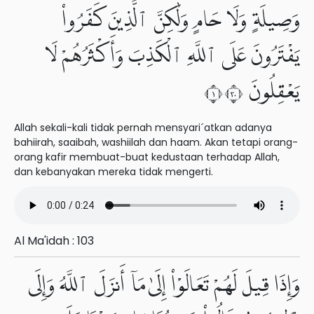
وَصِيلَةٍ وَلَا حَامٍ وَلَٰكِنَّ ٱلَّذِينَ كَفَرُوا۟
يَفْتَرُونَ عَلَى ٱللَّهِ ٱلْكَذِبَ وَأَكْثَرُهُمْ لَا
يَعْقِلُونَ ١٠٣
Allah sekali-kali tidak pernah mensyari´atkan adanya
bahiirah, saaibah, washiilah dan haam. Akan tetapi orang-
orang kafir membuat-buat kedustaan terhadap Allah,
dan kebanyakan mereka tidak mengerti.
Al Ma'idah : 103
وَإِذَا قِيلَ لَهُمْ تَعَالَوْا۟ إِلَىٰ مَآ أَنزَلَ ٱللَّهُ وَإِلَى