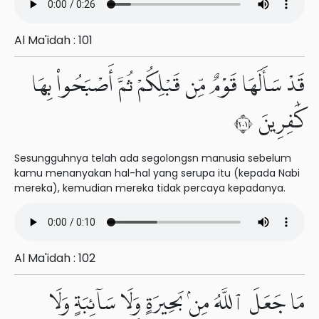
Al Ma'idah : 101
قَدْ سَأَلَهَا قَوْمٌ مِّن قَبْلِكُمْ ثُمَّ أَصْبَحُوا۟ بِهَا
كَٰفِرِينَ ١٠٢
Sesungguhnya telah ada segolongsn manusia sebelum
kamu menanyakan hal-hal yang serupa itu (kepada Nabi
mereka), kemudian mereka tidak percaya kepadanya.
Al Ma'idah : 102
مَا جَعَلَ ٱللَّهُ مِنۢ بَحِيرَةٍ وَلَا سَآئِبَةٍ وَلَا