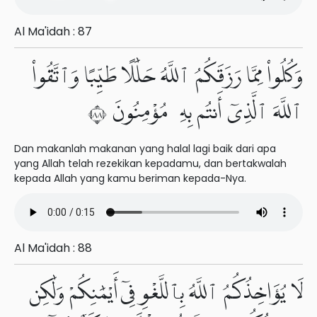
Al Ma'idah : 87
وَكُلُوا۟ مِمَّا رَزَقَكُمُ ٱللَّهُ حَلَٰلًا طَيِّبًا وَٱتَّقُوا۟
ٱللَّهَ ٱلَّذِىٓ أَنتُم بِهِۦ مُؤْمِنُونَ ٨٨
Dan makanlah makanan yang halal lagi baik dari apa
yang Allah telah rezekikan kepadamu, dan bertakwalah
kepada Allah yang kamu beriman kepada-Nya.
Al Ma'idah : 88
لَا يُؤَاخِذُكُمُ ٱللَّهُ بِٱللَّغْوِ فِىٓ أَيْمَٰنِكُمْ وَلَٰكِن