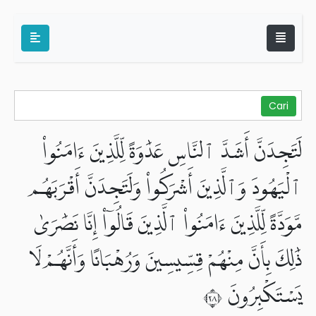
لَتَجِدَنَّ أَشَدَّ ٱلنَّاسِ عَدَٰوَةً لِّلَّذِينَ ءَامَنُوا۟
ٱلْيَهُودَ وَٱلَّذِينَ أَشْرَكُوا۟ وَلَتَجِدَنَّ أَقْرَبَهُم
مَّوَدَّةً لِّلَّذِينَ ءَامَنُوا۟ ٱلَّذِينَ قَالُوٓا۟ إِنَّا نَصَٰرَىٰ
ذَٰلِكَ بِأَنَّ مِنْهُمْ قِسِّيسِينَ وَرُهْبَانًا وَأَنَّهُمْ لَا
يَسْتَكْبِرُونَ ٨٢