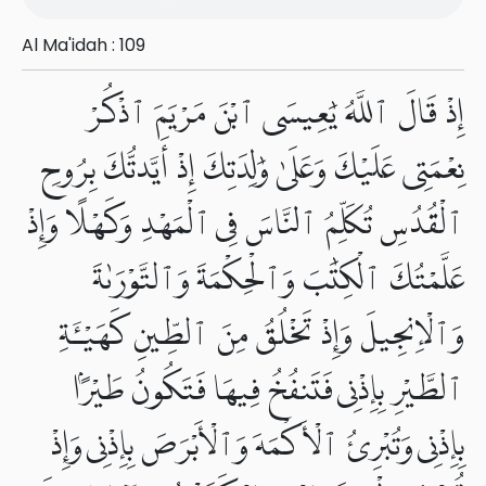
Al Ma'idah : 109
إِذْ قَالَ ٱللَّهُ يَٰعِيسَى ٱبْنَ مَرْيَمَ ٱذْكُرْ
نِعْمَتِى عَلَيْكَ وَعَلَىٰ وَٰلِدَتِكَ إِذْ أَيَّدتُّكَ بِرُوحِ
ٱلْقُدُسِ تُكَلِّمُ ٱلنَّاسَ فِى ٱلْمَهْدِ وَكَهْلًا وَإِذْ
عَلَّمْتُكَ ٱلْكِتَٰبَ وَٱلْحِكْمَةَ وَٱلتَّوْرَىٰةَ
وَٱلْإِنجِيلَ وَإِذْ تَخْلُقُ مِنَ ٱلطِّينِ كَهَيْـَٔةِ
ٱلطَّيْرِ بِإِذْنِى فَتَنفُخُ فِيهَا فَتَكُونُ طَيْرًۢا
بِإِذْنِى وَتُبْرِئُ ٱلْأَكْمَهَ وَٱلْأَبْرَصَ بِإِذْنِى وَإِذْ