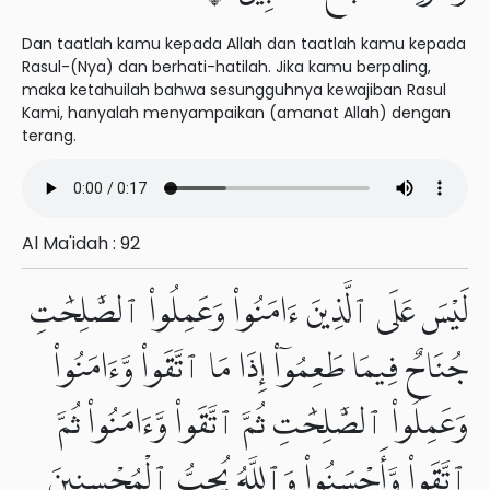
Dan taatlah kamu kepada Allah dan taatlah kamu kepada
Rasul-(Nya) dan berhati-hatilah. Jika kamu berpaling,
maka ketahuilah bahwa sesungguhnya kewajiban Rasul
Kami, hanyalah menyampaikan (amanat Allah) dengan
terang.
Al Ma'idah : 92
لَيْسَ عَلَى ٱلَّذِينَ ءَامَنُوا۟ وَعَمِلُوا۟ ٱلصَّٰلِحَٰتِ
جُنَاحٌ فِيمَا طَعِمُوٓا۟ إِذَا مَا ٱتَّقَوا۟ وَّءَامَنُوا۟
وَعَمِلُوا۟ ٱلصَّٰلِحَٰتِ ثُمَّ ٱتَّقَوا۟ وَّءَامَنُوا۟ ثُمَّ
ٱتَّقَوا۟ وَّأَحْسَنُوا۟ وَٱللَّهُ يُحِبُّ ٱلْمُحْسِنِينَ