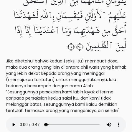
يَقُومَانِ مَقَامَهُمَا مِنَ ٱلَّذِينَ ٱسْتَحَقَّ
عَلَيْهِمُ ٱلْأَوْلَيَٰنِ فَيُقْسِمَانِ بِٱللَّهِ لَشَهَٰدَتُنَآ
أَحَقُّ مِن شَهَٰدَتِهِمَا وَمَا ٱعْتَدَيْنَآ إِنَّآ إِذًا
لَّمِنَ ٱلظَّٰلِمِينَ ١٠٧
Jika diketahui bahwa kedua (saksi itu) membuat dosa,
maka dua orang yang lain di antara ahli waris yang berhak
yang lebih dekat kepada orang yang meninggal
(memajukan tuntutan) untuk menggantikannya, lalu
keduanya bersumpah dengan nama Allah:
"Sesungguhnya persaksian kami labih layak diterima
daripada persaksian kedua saksi itu, dan kami tidak
melanggar batas, sesungguhnya kami kalau demikian
tentulah termasuk orang yang menganiaya diri sendiri".