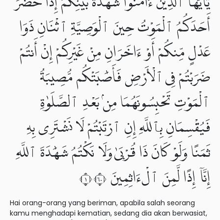
يَٰٓأَيُّهَا ٱلَّذِينَ ءَامَنُوا۟ شَهَٰدَةُ بَيْنِكُمْ إِذَا حَضَرَ
أَحَدَكُمُ ٱلْمَوْتُ حِينَ ٱلْوَصِيَّةِ ٱثْنَانِ ذَوَا
عَدْلٍ مِّنكُمْ أَوْ ءَاخَرَانِ مِنْ غَيْرِكُمْ إِنْ أَنتُمْ
ضَرَبْتُمْ فِى ٱلْأَرْضِ فَأَصَٰبَتْكُم مُّصِيبَةُ
ٱلْمَوْتِ تَحْبِسُونَهُمَا مِنۢ بَعْدِ ٱلصَّلَوٰةِ
فَيُقْسِمَانِ بِٱللَّهِ إِنِ ٱرْتَبْتُمْ لَا نَشْتَرِى بِهِۦ
ثَمَنًا وَلَوْ كَانَ ذَا قُرْبَىٰ وَلَا نَكْتُمُ شَهَٰدَةَ ٱللَّهِ
إِنَّآ إِذًا لَّمِنَ ٱلْءَاثِمِينَ ١٠٦
Hai orang-orang yang beriman, apabila salah seorang
kamu menghadapi kematian, sedang dia akan berwasiat,