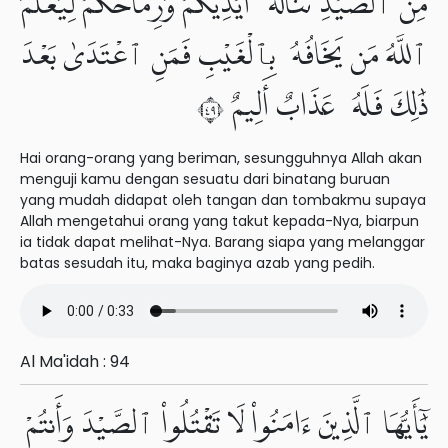
مِّنَ ٱلصَّيْدِ تَنَالُهُۥٓ أَيْدِيكُمْ وَرِمَاحُكُمْ لِيَعْلَمَ
ٱللَّهُ مَن يَخَافُهُۥ بِٱلْغَيْبِ فَمَنِ ٱعْتَدَىٰ بَعْدَ
ذَٰلِكَ فَلَهُۥ عَذَابٌ أَلِيمٌ ٩٤
Hai orang-orang yang beriman, sesungguhnya Allah akan
menguji kamu dengan sesuatu dari binatang buruan
yang mudah didapat oleh tangan dan tombakmu supaya
Allah mengetahui orang yang takut kepada-Nya, biarpun
ia tidak dapat melihat-Nya. Barang siapa yang melanggar
batas sesudah itu, maka baginya azab yang pedih.
Al Ma'idah : 94
يَٰٓأَيُّهَا ٱلَّذِينَ ءَامَنُوا۟ لَا تَقْتُلُوا۟ ٱلصَّيْدَ وَأَنتُمْ