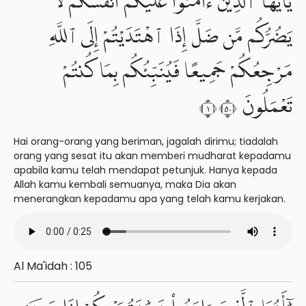
يَٰٓأَيُّهَا ٱلَّذِينَ ءَامَنُوا۟ عَلَيْكُمْ أَنفُسَكُمْ لَا
يَضُرُّكُم مَّن ضَلَّ إِذَا ٱهْتَدَيْتُمْ إِلَى ٱللَّهِ
مَرْجِعُكُمْ جَمِيعًا فَيُنَبِّئُكُم بِمَا كُنتُمْ
تَعْمَلُونَ ١٠٥
Hai orang-orang yang beriman, jagalah dirimu; tiadalah
orang yang sesat itu akan memberi mudharat kepadamu
apabila kamu telah mendapat petunjuk. Hanya kepada
Allah kamu kembali semuanya, maka Dia akan
menerangkan kepadamu apa yang telah kamu kerjakan.
Al Ma'idah : 105