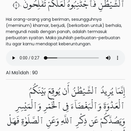
ٱلشَّيْطَٰنِ فَٱجْتَنِبُوهُ لَعَلَّكُمْ تُفْلِحُونَ ٩٠
Hai orang-orang yang beriman, sesungguhnya
(meminum) khamar, berjudi, (berkorban untuk) berhala,
mengundi nasib dengan panah, adalah termasuk
perbuatan syaitan. Maka jauhilah perbuatan-perbuatan
itu agar kamu mendapat keberuntungan.
Al Ma'idah : 90
إِنَّمَا يُرِيدُ ٱلشَّيْطَٰنُ أَن يُوقِعَ بَيْنَكُمُ
ٱلْعَدَٰوَةَ وَٱلْبَغْضَآءَ فِى ٱلْخَمْرِ وَٱلْمَيْسِرِ
وَيَصُدَّكُمْ عَن ذِكْرِ ٱللَّهِ وَعَنِ ٱلصَّلَوٰةِ فَهَلْ