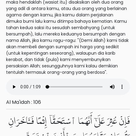
maka hendaklah (wasiat itu) disaksikan oleh dua orang
yang adil di antara kamu, atau dua orang yang berlainan
agama dengan kamu, jika kamu dalam perjalanan
dimuka bumi lalu kamu ditimpa bahaya kematian. Kamu
tahan kedua saksi itu sesudah sembahyang (untuk
bersumpah), lalu mereka keduanya bersumpah dengan
nama Allah, jika kamu ragu-ragu: "(Demi Allah) kami tidak
akan membeli dengan sumpah ini harga yang sedikit
(untuk kepentingan seseorang), walaupun dia karib
kerabat, dan tidak (pula) kami menyembunyikan
persaksian Allah; sesungguhnya kami kalau demikian
tentulah termasuk orang-orang yang berdosa".
Al Ma'idah : 106
فَإِنْ عُثِرَ عَلَىٰٓ أَنَّهُمَا ٱسْتَحَقَّآ إِثْمًا فَـَٔاخَرَانِ