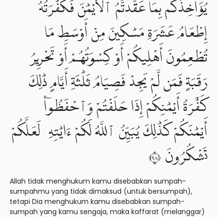
يُؤَاخِذُكُم بِمَا عَقَّدتُّمُ ٱلْأَيْمَٰنَ فَكَفَّٰرَتُهُۥٓ
إِطْعَامُ عَشَرَةِ مَسَٰكِينَ مِنْ أَوْسَطِ مَا
تُطْعِمُونَ أَهْلِيكُمْ أَوْ كِسْوَتُهُمْ أَوْ تَحْرِيرُ
رَقَبَةٍ فَمَن لَّمْ يَجِدْ فَصِيَامُ ثَلَٰثَةِ أَيَّامٍ ذَٰلِكَ
كَفَّٰرَةُ أَيْمَٰنِكُمْ إِذَا حَلَفْتُمْ وَٱحْفَظُوٓا۟
أَيْمَٰنَكُمْ كَذَٰلِكَ يُبَيِّنُ ٱللَّهُ لَكُمْ ءَايَٰتِهِۦ لَعَلَّكُمْ
تَشْكُرُونَ ٨٩
Allah tidak menghukum kamu disebabkan sumpah-
sumpahmu yang tidak dimaksud (untuk bersumpah),
tetapi Dia menghukum kamu disebabkan sumpah-
sumpah yang kamu sengaja, maka kaffarat (melanggar)