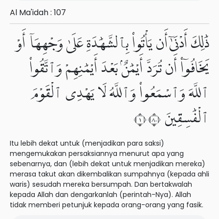
Al Ma'idah : 107
ذَٰلِكَ أَدْنَىٰٓ أَن يَأْتُوا۟ بِٱلشَّهَٰدَةِ عَلَىٰ وَجْهِهَآ أَوْ
يَخَافُوٓا۟ أَن تُرَدَّ أَيْمَٰنٌۢ بَعْدَ أَيْمَٰنِهِمْ وَٱتَّقُوا۟
ٱللَّهَ وَٱسْمَعُوا۟ وَٱللَّهُ لَا يَهْدِى ٱلْقَوْمَ
ٱلْفَٰسِقِينَ ١٠٨
Itu lebih dekat untuk (menjadikan para saksi)
mengemukakan persaksiannya menurut apa yang
sebenarnya, dan (lebih dekat untuk menjadikan mereka)
merasa takut akan dikembalikan sumpahnya (kepada ahli
waris) sesudah mereka bersumpah. Dan bertakwalah
kepada Allah dan dengarkanlah (perintah-Nya). Allah
tidak memberi petunjuk kepada orang-orang yang fasik.