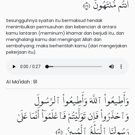
أَنتُم مُّنتَهُونَ ٩١
Sesungguhnya syaitan itu bermaksud hendak
menimbulkan permusuhan dan kebencian di antara
kamu lantaran (meminum) khamar dan berjudi itu, dan
menghalangi kamu dari mengingat Allah dan
sembahyang; maka berhentilah kamu (dari mengerjakan
pekerjaan itu).
Al Ma'idah : 91
وَأَطِيعُوا۟ ٱللَّهَ وَأَطِيعُوا۟ ٱلرَّسُولَ
وَٱحْذَرُوا۟ فَإِن تَوَلَّيْتُمْ فَٱعْلَمُوٓا۟ أَنَّمَا عَلَىٰ
رَسُولِنَا ٱلْبَلَٰغُ ٱلْمُبِينُ ٩٢