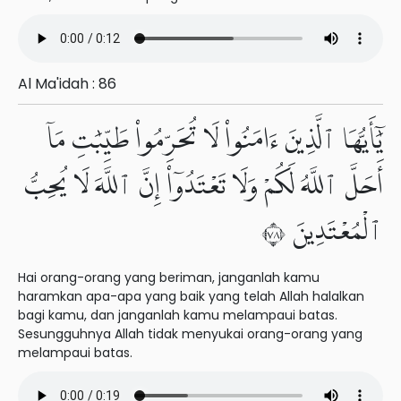
Al Ma'idah : 86
يَٰٓأَيُّهَا ٱلَّذِينَ ءَامَنُوا۟ لَا تُحَرِّمُوا۟ طَيِّبَٰتِ مَآ
أَحَلَّ ٱللَّهُ لَكُمْ وَلَا تَعْتَدُوٓا۟ إِنَّ ٱللَّهَ لَا يُحِبُّ
ٱلْمُعْتَدِينَ ٨٧
Hai orang-orang yang beriman, janganlah kamu
haramkan apa-apa yang baik yang telah Allah halalkan
bagi kamu, dan janganlah kamu melampaui batas.
Sesungguhnya Allah tidak menyukai orang-orang yang
melampaui batas.