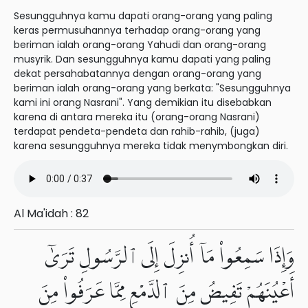
Sesungguhnya kamu dapati orang-orang yang paling
keras permusuhannya terhadap orang-orang yang
beriman ialah orang-orang Yahudi dan orang-orang
musyrik. Dan sesungguhnya kamu dapati yang paling
dekat persahabatannya dengan orang-orang yang
beriman ialah orang-orang yang berkata: "Sesungguhnya
kami ini orang Nasrani". Yang demikian itu disebabkan
karena di antara mereka itu (orang-orang Nasrani)
terdapat pendeta-pendeta dan rahib-rahib, (juga)
karena sesungguhnya mereka tidak menymbongkan diri.
Al Ma'idah : 82
وَإِذَا سَمِعُوا۟ مَآ أُنزِلَ إِلَى ٱلرَّسُولِ تَرَىٰٓ
أَعْيُنَهُمْ تَفِيضُ مِنَ ٱلدَّمْعِ مِمَّا عَرَفُوا۟ مِنَ