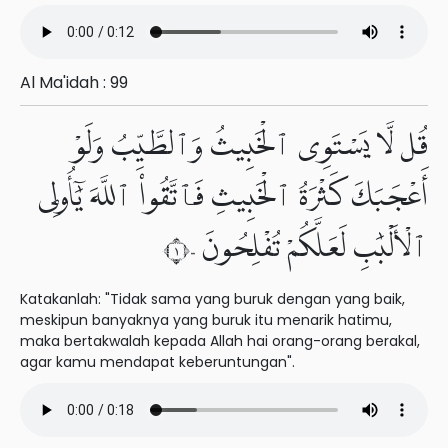
Al Ma'idah : 99
قُل لَّا يَسْتَوِى ٱلْخَبِيثُ وَٱلطَّيِّبُ وَلَوْ
أَعْجَبَكَ كَثْرَةُ ٱلْخَبِيثِ فَٱتَّقُوا۟ ٱللَّهَ يَٰٓأُو۟لِى
ٱلْأَلْبَٰبِ لَعَلَّكُمْ تُفْلِحُونَ ١٠٠
Katakanlah: "Tidak sama yang buruk dengan yang baik,
meskipun banyaknya yang buruk itu menarik hatimu,
maka bertakwalah kepada Allah hai orang-orang berakal,
agar kamu mendapat keberuntungan".