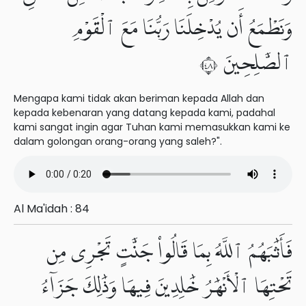
وَنَطْمَعُ أَن يُدْخِلَنَا رَبُّنَا مَعَ ٱلْقَوْمِ
ٱلصَّٰلِحِينَ ٨٤
Mengapa kami tidak akan beriman kepada Allah dan
kepada kebenaran yang datang kepada kami, padahal
kami sangat ingin agar Tuhan kami memasukkan kami ke
dalam golongan orang-orang yang saleh?".
Al Ma'idah : 84
فَأَثَٰبَهُمُ ٱللَّهُ بِمَا قَالُوا۟ جَنَّٰتٍ تَجْرِى مِن
تَحْتِهَا ٱلْأَنْهَٰرُ خَٰلِدِينَ فِيهَا وَذَٰلِكَ جَزَآءُ